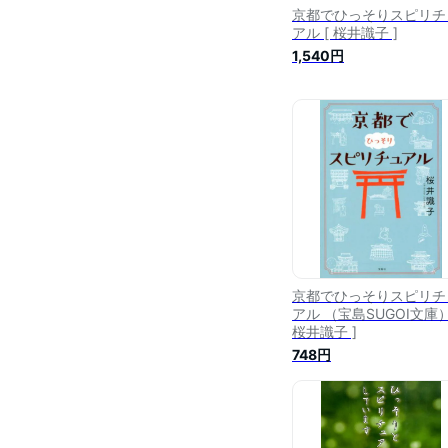
京都でひっそりスピリチ
アル [ 桜井識子 ]
1,540円
京都でひっそりスピリチ
アル （宝島SUGOI文庫）
桜井識子 ]
748円