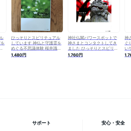
ル
ひっそりとスピリチュアル
神社仏閣パワースポットで
神
霊を
しています 神仏と守護霊を
神さまとコンタクトしてき
ぐ
識
めぐる不思議体験 桜井識子
ました ひっそりとスピリチ
い
／著
ュアルしていますpart2 [ 桜
リ
1,480円
1,760円
1,
井識子 ]
桜
サポート
安心・安全