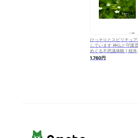
ひっそりとスピリチュア
しています 神仏と守護
めぐる不思議体験 [ 桜井
子 ]
1,760円