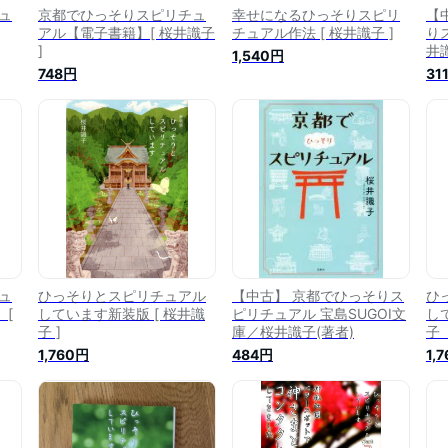
ュ
京都でひっそりスピリチュ
幸せになるひっそりスピリ
【
アル【電子書籍】[ 桜井識子
チュアル作法 [ 桜井識子 ]
り
]
井
1,540円
748円
31
ュ
ひっそりとスピリチュアル
【中古】 京都でひっそりス
ひ
 [
しています新装版 [ 桜井識
ピリチュアル 宝島SUGOI文
し
子 ]
庫／桜井識子(著者)
子
1,760円
484円
1,