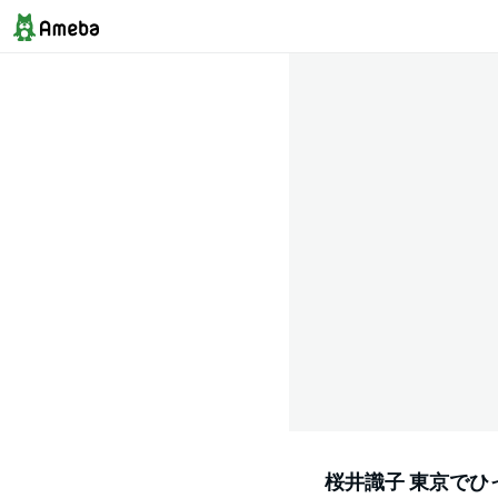
桜井識子 東京でひ