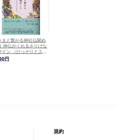
さまと繋がる神社仏閣め
り 神仏がくれるさりげな
サイン （ひっそりとスピ
チュアルしています） [
760円
井 識子 ]
規約