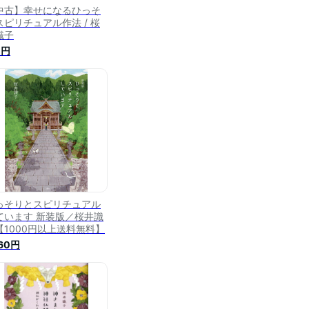
中古】幸せになるひっそ
スピリチュアル作法 / 桜
識子
1円
っそりとスピリチュアル
ています 新装版／桜井識
【1000円以上送料無料】
760円