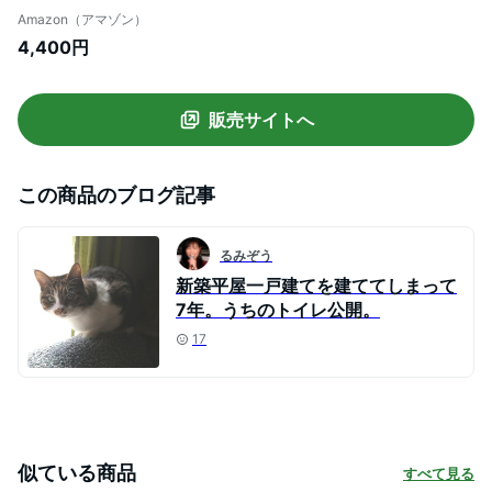
っけんの香り
Amazon（アマゾン）
4,400円
販売サイトへ
この商品のブログ記事
るみぞう
新築平屋一戸建てを建ててしまって
7年。うちのトイレ公開。
17
似ている商品
すべて見る