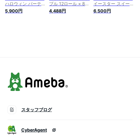
ハロウィン パーティ
ブル 12ロール × 8パ
イースター スイーツ
ー 25m スイーツの
ック 泉製紙トイレッ
の香り 25m ダブル
5,900円
4,488円
6,500円
香り ダブル 96ロー
トペーパー 再生紙
96ロール（12ロール
ル（12ロール×8パッ
香り 付き プリント
×8パック）【丸富製
ク）【丸富製紙】
柄 花柄 トイレペー
紙 160サイズ】
【02712】
パー トイレットペー
【02610】
パーダブル ダブルト
イレットペーパー ま
とめ買い おしゃれ
かわいい 可愛い 泉
製紙
スタッフブログ
CyberAgent