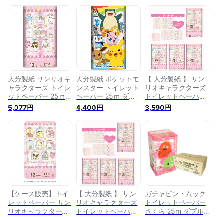
大分製紙 サンリオキ
大分製紙 ポケットモ
【 大分製紙 】 サン
ャラクターズ トイレ
ンスター トイレット
リオキャラクターズ
ットペーパー 25ｍ
ペーパー 25ｍ ダブ
トイレットペーパー
ダブル 12ロール×8
ル 12ロール×8パッ
香りつき トイレット
5,077円
4,400円
3,590円
パック いちごの香り
ク
ロール ダブル(25m
12ロール)×4パック
【ケース販売】トイ
【 大分製紙 】 サン
ガチャピン・ムック
レットペーパー サン
リオキャラクターズ
トイレットペーパー
リオキャラクターズ
トイレットペーパー
さくら 25m ダブル