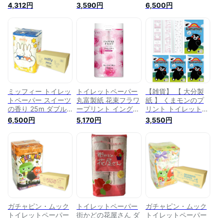
いちごの香り付き ダ
香りつき トイレット
スイーツの香り 96
4,312円
3,590円
6,500円
ブル 25m× 12ロール
ロール ダブル(25m
ロール（12ロール×8
8パック [大分製紙]
12ロール)×4パック
パック）【丸富製
(3110115)
関東圏 送料無料
紙】【02609】
ミッフィー トイレッ
トイレットペーパー
【雑貨】 【 大分製
トペーパー スイーツ
丸富製紙 花束フラワ
紙 】 くまモンのプ
の香り 25m ダブル
ープリント イングリ
リント トイレットペ
96ロール（12ロール
ッシュローズの香り
ーパー ダブル 石け
6,500円
5,170円
3,550円
×8パック）【丸富製
ダブル25m 12ロール
んの香り 25m 12ロ
紙 160サイズ】
Ｘ8パック
ール×4パック 関東
【02653】
圏 送料無料
ガチャピン・ムック
トイレットペーパー
ガチャピン・ムック
トイレットペーパー
街かどの花屋さん ダ
トイレットペーパー