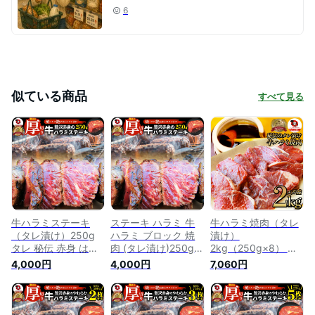
6
似ている商品
すべて見る
牛ハラミステーキ
ステーキ ハラミ 牛
牛ハラミ焼肉（タレ
（タレ漬け）250g
ハラミ ブロック 焼
漬け）
タレ 秘伝 赤身 はら
肉 (タレ漬け)250g
2kg（250g×8） タ
み 焼肉セット 焼肉
タレ 秘伝 焼肉セッ
レ 赤身 はらみ 秘伝
4,000円
4,000円
7,060円
やきにく ハラミ ア
ト 焼肉 ランキング1
焼肉セット 焼肉 や
ウトドア お家焼肉
位 やきにく ハラミ
きにく ハラミ アウ
レジャー BBQ バー
赤身 はらみ 赤身肉
トドア お家焼肉 レ
ベキュー 肉 食材 セ
タンパク質 アウトド
ジャー 送料無料 バ