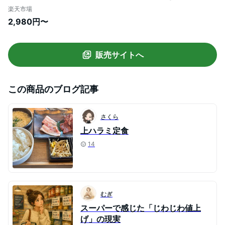
にく ハラミ アウトドア お家焼肉 レジャー
楽天市場
送料無料 バーベキュー 肉 食材 セット キャ
2,980円〜
ンプ キャンプ飯
販売サイトへ
この商品のブログ記事
さくら
上ハラミ定食
14
むぎ
スーパーで感じた「じわじわ値上
げ」の現実