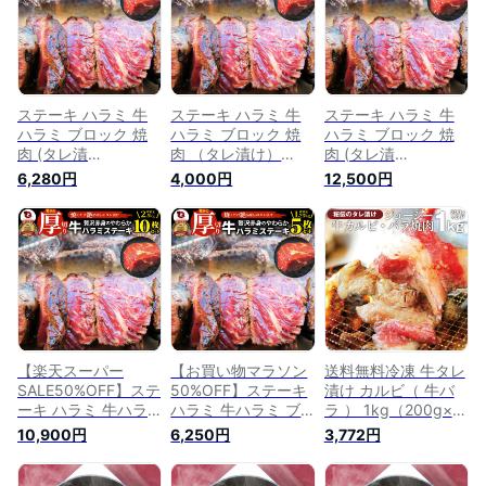
ット
ア お家焼肉 レジャ
ーベキュー 肉 食材
ー 送料無料
セット
ステーキ ハラミ 牛
ステーキ ハラミ 牛
ステーキ ハラミ 牛
ハラミ ブロック 焼
ハラミ ブロック 焼
ハラミ ブロック 焼
肉 (タレ漬
肉 （タレ漬け）
肉 (タレ漬
け)500g(250g×2)
750g（250g×3枚）
け)1.25kg(250g×5
6,280円
4,000円
12,500円
タレ 秘伝 焼肉セッ
タレ 秘伝 焼肉セッ
枚) タレ 秘伝 焼肉セ
ト 焼肉 ランキング1
ト 焼肉 ランキング1
ット 焼肉 ランキン
位 やきにく ハラミ
位 やきにく ハラミ
グ1位 やきにく ハラ
赤身 はらみ 赤身肉
赤身 はらみ 赤身肉
ミ 赤身 はらみ 赤身
タンパク質 アウトド
タンパク質 アウトド
肉 タンパク質 アウ
ア お家焼肉 レジャ
ア お家焼肉 レジャ
トドア お家焼肉 レ
ー 送料無料
ー 送料無料
ジャー 送料無料
【楽天スーパー
【お買い物マラソン
送料無料冷凍 牛タレ
SALE50%OFF】ステ
50%OFF】ステーキ
漬け カルビ（ 牛バ
ーキ ハラミ 牛ハラ
ハラミ 牛ハラミ ブ
ラ ） 1kg（200g×5
ミ ブロック 焼肉 (タ
ロック 焼肉 (タレ漬
袋） 焼肉用 お得 タ
10,900円
6,250円
3,772円
レ漬
け)1.25kg(250g×5
レ 秘伝 焼肉セット
け)2.5kg(250g×10
枚) タレ 秘伝 焼肉セ
焼肉 ランキング1位