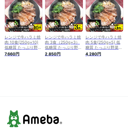
枚) タレ 秘伝 焼肉セ
ット 焼肉 ランキン
やきにく アウトドア
ット 焼肉 ランキン
グ1位 やきにく ハラ
お家焼肉 レジャー
グ1位 やきにく ハラ
ミ 赤身 はらみ 赤身
バーベキュー 肉 食
ミ 赤身 はらみ 赤身
肉 タンパク質 アウ
材 セット バーベキ
肉 タンパク質 アウ
トドア お家焼肉 レ
ューセット キャンプ
トドア お家焼肉 レ
ジャー 送料無料
キャンプ飯
ジャー 送料無料
レンジで牛ハラミ焼
レンジで牛ハラミ焼
レンジで牛ハラミ焼
肉 10食(250g×10)
肉 3食（250g×3）
肉 5食(250g×5) 低
低糖質 たっぷり野菜
低糖質 たっぷり野菜
糖質 たっぷり野菜の
のハラミ焼肉 やきに
のハラミ焼肉 やきに
ハラミ焼肉 やきにく
7,660円
2,850円
4,280円
く ハラミ タレ 赤身
く ハラミ タレ 赤身
ハラミ タレ 赤身 は
はらみ 秘伝 焼肉セ
はらみ 秘伝 焼肉セ
らみ 秘伝 焼肉 ラン
ット 焼肉 ランキン
ット 焼肉 ランキン
キング1位 惣菜 お家
グ1位 惣菜 お家焼肉
グ1位 惣菜 お家焼肉
焼肉 肉 食材 セット
肉 食材 セット 冷凍
バーベキュー 肉 食
冷凍 惣菜 あす楽 業
惣菜 レンチン 冷食
材 セット 冷凍 惣菜
務用 温めるだけ レ
送料無料
あす楽 業務用 温め
ンチン 冷食 送料無
るだけ レンチン 冷
料
食 送料無料