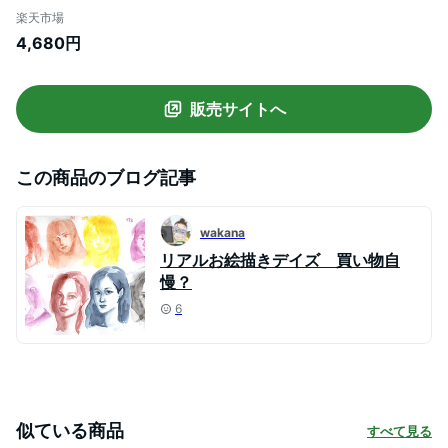
絵筆 絵具 水彩絵の具 えのぐ 透明水彩
楽天市場
holbein プレゼント ギフト 新入学 お祝い
4,680円
画材 ホルベイン画材
販売サイトへ
この商品のブログ記事
wakana
リアルお絵描きデイズ 買い物自
慢？
6
似ている商品
すべて見る