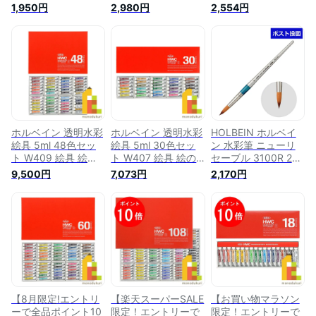
彩/アクリル用画筆
130315 筆 水彩 水彩
えのぐ 水彩絵の具
1,950円
2,980円
2,554円
ニューリセーブル
画 セット 水彩画セ
絵具セット 絵の具セ
3100R (ラウンド)
ット 水彩毛筆
ット えのぐセット
20号 203232 水彩筆
holbein プレゼント
透明水彩 水彩
水彩 筆 絵筆 絵具 水
ギフト 新入学 お祝
holbein 12色 プレゼ
彩絵の具 透明水彩
い 画材 画材セット
ント ギフト 新入学
holbein プレゼント
ホルベイン画材
お祝い 画材
ギフト 新入学 お祝
い 画材
ホルベイン 透明水彩
ホルベイン 透明水彩
HOLBEIN ホルベイ
絵具 5ml 48色セッ
絵具 5ml 30色セッ
ン 水彩筆 ニューリ
ト W409 絵具 絵の
ト W407 絵具 絵の
セーブル 3100R 20
具 えのぐ 水彩絵の
具 えのぐ 水彩絵の
号 画材 水彩 筆 絵筆
9,500円
7,073円
2,170円
具 絵具セット 絵の
具 絵具セット 絵の
絵具 水彩絵の具 透
具セット えのぐセッ
具セット えのぐセッ
明水彩 日用品 送料
ト 透明水彩 水彩
ト 透明水彩 水彩
無料
holbein 48色 プレゼ
holbein 30色 プレゼ
ント ギフト 新入学
ント ギフト 新入学
お祝い 画材
お祝い 画材
【8月限定!エントリ
【楽天スーパーSALE
【お買い物マラソン
ーで全品ポイント10
限定！エントリーで
限定！エントリーで