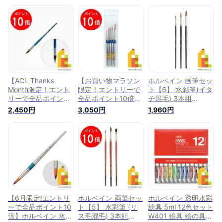
【ACL Thanks
【お買い物マラソン
ホルベイン 画筆セッ
Month限定！エント
限定！エントリーで
ト【6】 水彩筆(イタ
リーで全品ポイント
全品ポイント10倍】
チ混毛) 3本組
10倍】ホルベイン 水
ホルベイン 水彩/ア
130316 筆 水彩 水彩
2,450円
3,050円
1,960円
彩用画筆 ブラックリ
クリル用画筆 ミニリ
画 セット 水彩画セ
セーブル SQ (クイ
セーブル 31R 5本セ
ット 水彩毛筆
ル) 1号 204151 水彩
ット 203333 水彩筆
holbein プレゼント
筆 水彩 筆 絵筆 絵具
水彩 筆 絵筆 絵具 水
ギフト 新入学 お祝
水彩絵の具 えのぐ
彩絵の具 透明水彩
い 画材 画材セット
透明水彩 holbein プ
holbein プレゼント
ホルベイン画材
レゼント ギフト 新
ギフト 新入学 お祝
入学 お祝い 画材 ホ
い 画材 ホルベイン
ルベイン画材
画材
【6月限定!エントリ
ホルベイン 画筆セッ
ホルベイン 透明水彩
ーで全品ポイント10
ト【5】 水彩筆 (リ
絵具 5ml 12色セット
倍】ホルベイン 水
ス毛混毛) 3本組
W401 絵具 絵の具