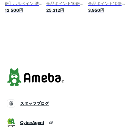
倍】ホルベイン 透明
全品ポイント10倍】
全品ポイント10倍】
水彩絵具 5ml 60色
ホルベイン 透明水彩
ホルベイン 透明水彩
12,500円
25,312円
3,950円
セット W411 絵具 絵
絵具 5ml 108色セッ
絵具 5ml 18色セット
の具 えのぐ 水彩絵
ト W422 絵具 絵の
W403 絵具 絵の具
の具 絵具セット 絵
具 えのぐ 水彩絵の
えのぐ 水彩絵の具
の具セット えのぐセ
具 絵具セット 絵の
絵具セット 絵の具セ
ット 透明水彩 水彩
具セット えのぐセッ
ット えのぐセット
holbein 60色 プレゼ
ト 透明水彩 水彩
透明水彩 水彩
ント ギフト 新入学
holbein 108色 プレ
holbein 18色 プレゼ
お祝い 画材
ゼント ギフト 新入
ント ギフト 新入学
学 お祝い 画材
お祝い 画材
スタッフブログ
CyberAgent