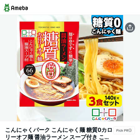
こんにゃくパーク こんにゃく麺 糖質0カロ
リーオフ麺 醤油ラーメン スープ付き こん