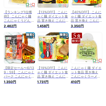
ーズ ファスティング
フーズ (140g*3食)
リーフーズ (140g*5
(140g*36食入)
食入*1袋)
【ランキング1位獲
【13%OFF】 こんに
【40%OFF】 こんに
得】 こんにゃく麺
ゃく麺 ダイエット食
ゃく麺 ダイエット食
こんにゃくうどん こ
品 置き換え こんに
品 置き換え こんに
んにゃくパーク 糖質
ゃくラーメン こんに
ゃくラーメン こんに
2,462円
1,458円
3,350円
0 カロリーオフ麺 う
ゃくパーク 糖質0カ
ゃくパーク 糖質0 中
どんタイプ うどん麺
ロリーオフ麺 味噌ラ
華麺風黄色麺タイプ
糖質ゼロ麺 糖質0麺
ーメン スープ付き
糖質ゼロ麺 糖質0麺
カロリーオフ麺 低カ
糖質ゼロ麺 糖質0麺
カロリーオフ麺 低カ
ロリー 蒟蒻 こんに
低カロリー 蒟蒻 こ
ロリー 蒟蒻 こんに
ゃく 麺 ダイエット
んにゃく 群馬県産
ゃく 麺 群馬県産 ダ
食品 群馬県産 置き
置き換え ファスティ
イエット ファスティ
換え ヨコオデイリー
ング (140g*12食入)
ング ヨコオデイリー
フーズ (140g*5食入
フーズ (180g*40食
*6袋/30食入)
入)
【限定セール〜6/13
【19%OFF】 こんに
こんにゃく麺 ダイエ
9：59】 こんにゃく
ゃく麺 ダイエット食
ット食品 置き換え
パーク こんにゃく麺
品 置き換え こんに
こんにゃくラーメン
糖質0カロリーオフ
ゃくラーメン こんに
こんにゃくパーク 糖
1,350円
1,731円
410円
麺 ソース焼そば ソ
ゃくパーク 糖質0 中
質0 こんにゃくから
ース付き 糖質ゼロ麺
華麺風黄色麺タイプ
造ったミラクルヌー
糖質0麺 カロリーオ
糖質ゼロ麺 糖質0麺
ドル 糖質ゼロ麺 糖
フ麺 低カロリー 蒟
カロリーオフ麺 低カ
質0麺 カロリーオフ
蒻 こんにゃく 麺 ダ
ロリー 蒟蒻 こんに
麺 低カロリー 蒟蒻