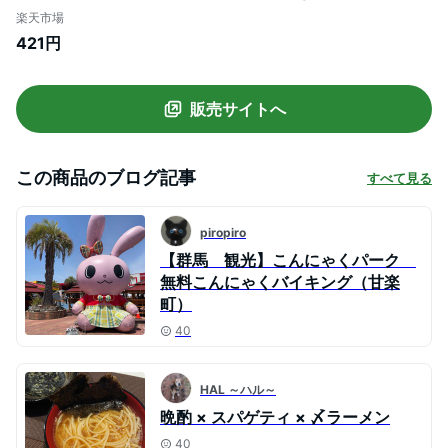
にゃくラーメン 糖質ゼロ麺 糖質0麺 カロ
楽天市場
リーオフ麺 低カロリー 蒟蒻 こんにゃく 麺
421円
ダイエット食品 群馬県産 置き換え ヨコオ
デイリーフーズ (140g*3食)
販売サイトへ
この商品のブログ記事
すべて見る
piropiro
【群馬 観光】こんにゃくパーク
無料こんにゃくバイキング（甘楽
町）
40
HAL ～ハル～
晩酌 × スパゲティ × 〆ラーメン
40