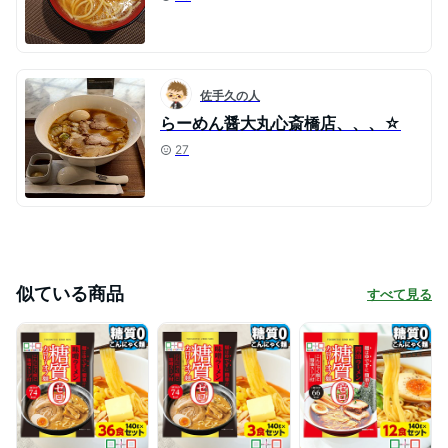
佐手久の人
らーめん醤大丸心斎橋店、、、☆
27
似ている商品
すべて見る