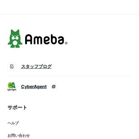
イエット食品 群馬県
ゃく 麺 群馬県産 ダ
こんにゃく 麺 群馬
産 焼きそば やきそ
イエット ファスティ
県産 ヨコオデイリー
ば 置き換え ヨコオ
ング ヨコオデイリー
フーズ ファスティン
デイリーフーズ
フーズ (180g*20食
グ (150g*5食入*1
(140g*12食入)
入)
袋)
スタッフブログ
CyberAgent
サポート
ヘルプ
お問い合わせ