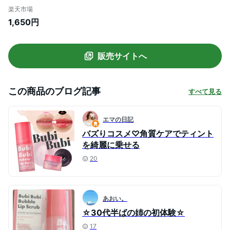
質 高保湿 日中持続 ホホバ種子 アロエベラ
楽天市場
ブラックフード4種 若干桃香 リップマスク
1,650円
角質ケア 寝る前 海外 韓国累計100万突破
販売サイトへ
この商品のブログ記事
すべて見る
エマの日記
バズりコスメ♡角質ケアでティント
を綺麗に乗せる
20
あおい。
☆30代半ばの姉の初体験☆
17