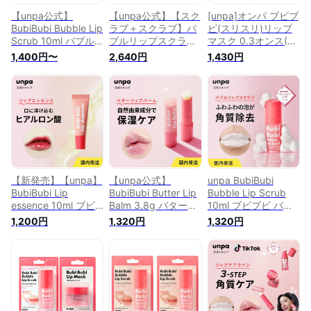
【unpa公式】
【unpa公式】【スク
[unpa]オンパ ブビブ
BubiBubi Bubble Lip
ラブ＋スクラブ】バ
ビ(スリスリ)リップ
Scrub 10ml バブル
ブルリップスクラブ
マスク 0.3オンス(9
リップスクラブ 唇
2個 唇 スクラブ マイ
g)1個 #リップマスク
1,400円〜
2,640円
1,430円
スクラブ マイルドピ
ルドピーリング 3分
高保湿 微桃香リップ
ーリング 3分 カサカ
カサカサ 角質ケア
マスク 就寝前ケア
サ 角質ケア なめら
なめらかな唇 保つ
韓国コスメ [韓国直
かな唇 保つ
XPERTMOIST 保湿
送]
XPERTMOIST 保湿
高品質 海外 韓国累
海外 韓国累計100万
計100万突破
突破
【新発売】【unpa】
【unpa公式】
unpa BubiBubi
BubiBubi Lip
BubiBubi Butter Lip
Bubble Lip Scrub
essence 10ml ブビ
Balm 3.8g バターリ
10ml ブビブビ バブ
ブビ リップエッセン
ップバーム 韓国累計
ルリップス...
1,200円
1,320円
1,320円
ス 唇ケア リップケ
100万突破 スティッ
ア 乾燥 縦じわ 保湿
ク形 手汚れなし 持
カサカサ 角質ケア
ち歩き 色なし 無色
ぷるぷる
無香料 透明 荒れな
い唇 XPERTMOIST
クプアスシードバタ
ー低分子ヒアルロン