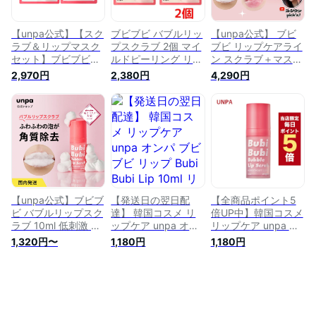
酸 高保湿
【unpa公式】【スク
ブビブビ バブルリッ
【unpa公式】 ブビ
ラブ＆リップマスク
プスクラブ 2個 マイ
ブビ リップケアライ
セット】ブビブビリ
ルドピーリング リッ
ン スクラブ＋マスク
ップスクラブ1個 +
プ 保湿 リップケア
＋バーム 3点セット
2,970円
2,380円
4,290円
リップケアマスク1個
スクラブ カサカサ
/ リップケア 唇ケア
/ 唇 スクラブ マイル
なめらかな ひび割れ
リップバーム リップ
ドピーリング ナイト
保つ 唇ケア 角質ケ
マスク 唇 マイルド
ケア 縦ジワ 高保湿
ア 韓国 bubibubi
ピーリング 3分 ひび
日中持続 ホホバ種子
割れ 乾燥 荒れ 角質
カサカサ 角質ケア
ケア カサカサ うる
韓国コスメ 国内正規
おいケア 保つ ツヤ
品
出し 保湿 国内正規
品
【unpa公式】ブビブ
【発送日の翌日配
【全商品ポイント5
ビ バブルリップスク
達】 韓国コスメ リ
倍UP中】韓国コスメ
ラブ 10ml 低刺激 角
ップケア unpa オン
リップケア unpa オ
質除去マイルドピー
パ ブビブビ リップ
ンパ ブビブビ リッ
1,320円〜
1,180円
1,180円
リング リップ 保湿
Bubi Bubi Lip 10ml
プ Bubi Bubi Lip
リップケア スクラブ
リップスクラブ 泡唇
10ml リップスクラブ
リップケア 唇 パッ
泡リップ クレンジン
泡唇 泡リップ クレ
ク 乾燥 ピーリング
グ ぶびぶび りっぷ
ンジング ぶびぶび
韓国コスメ リップパ
アンパ
りっぷ アンパ
ック 保湿 唇ケア 角