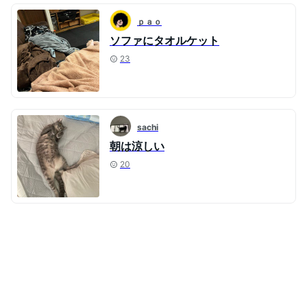
ｐａｏ
ソファにタオルケット
23
sachi
朝は涼しい
20