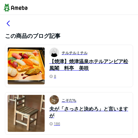
この商品のブログ記事
チルチルミチル
【焼津】焼津温泉ホテルアンビア松
風閣 料亭 美咲
8
こそだち
夫が「さっさと決めろ」と言います
が
186