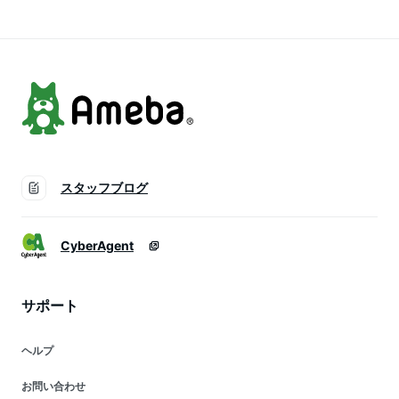
生 高校生 男子 女子
お弁当 遠足 ピクニ
猫 ねこ シンプル 新
メンズ レディース
ック 大人 子供 中学
生活 通学 通勤 大人
シンプル おしゃれ
生 高校生 大学生 送
子供 高校生 送料無
かわいい
料無料
料
スタッフブログ
CyberAgent
サポート
ヘルプ
お問い合わせ