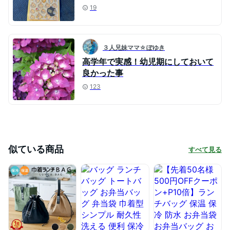
19
３人兄妹ママ☆ぽゆき
高学年で実感！幼児期にしておいて
良かった事
123
似ている商品
すべて見る