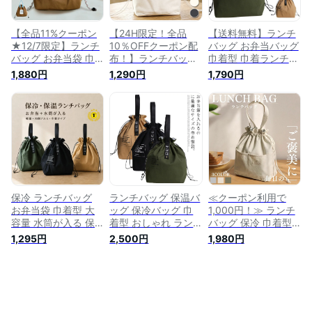
エア 大きい 中学生
学期 運動会 小学生
袋
高校生 大学生 サラ
中学生 高校生 大学
リーマン ギフト
生 OL ギフト
【全品11%クーポン
【24H限定！全品
【送料無料】ランチ
★12/7限定】ランチ
10％OFFクーポン配
バッグ お弁当バッグ
バッグ お弁当袋 巾
布！】ランチバッグ
巾着型 巾着ランチバ
着 保冷 保温 防水 弁
保冷 保温 お弁当 ケ
ッグ 保冷保温 手提
1,880円
1,290円
1,790円
当袋 お弁当 ケース
ース お弁当入れ お
げバッグ 大容量 お
お弁当入れ 巾着バッ
弁当袋 巾着 洗える
弁当袋 お弁当箱 巾
グ 洗える 大容量 ア
大容量 バッグ かわ
着袋 巾着バッグ 巾
ルミ素材 バッグ 手
いい 軽量 水筒 アウ
着ポーチ 帆布 シン
提げバッグ ミニトー
トドア キャンプ レ
プル 耐久性 洗える
ト トートバッグ レ
ジャー ピクニック
便利 トートバッグ
ジャー ピクニック
手提げ 新生活 新学
アウトドア 新生活
大きめ 新生活 新学
期 丈夫[郵3]
新学期 運動会 遠足
期[郵3]bm1545^
^bm1375^ sale セー
ピクニック 男の子
ル
女の子
保冷 ランチバッグ
ランチバッグ 保温バ
≪クーポン利用で
お弁当袋 巾着型 大
ッグ 保冷バッグ 巾
1,000円！≫ ランチ
容量 水筒が入る 保
着型 おしゃれ ラン
バッグ 保冷 巾着型
温 内側アルミ 持ち
チトート ミニトート
お弁当袋 おしゃれ
1,295円
2,500円
1,980円
手付き 軽量 洗える 3
バック お弁当バッグ
帆布 トートバッグ
色 無地 お弁当バッ
弁当袋 シンプル 耐
保温 撥水 消臭 抗菌
グ ランチ巾着 巾着
久性 洗える 便利 保
大容量 水筒が入る
バッグ お弁当と水筒
冷 保温 アウトドア
洗える ミニトート
が入る 大きめ 水筒
手提げバッグ 大きめ
弁当袋 お弁当バッグ
対応 通勤 通学 中学
大容量 巾着ポーチ
手提げ お弁当入れ