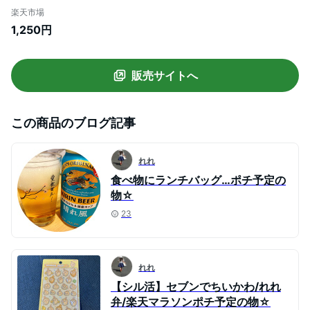
着バッグ 巾着 お弁当バッグ 軽量 洗える 手
楽天市場
提げバッグ 学校 軽量 大容量 新生活 新学期
1,250円
運動会 ミニトート スクエア かわいい 中学
生 高校生 大学生 水筒が入る アウトドア
[郵1]^bm1208^
販売サイトへ
この商品のブログ記事
れれ
食べ物にランチバッグ…ポチ予定の
物☆
23
れれ
【シル活】セブンでちいかわ/れれ
弁/楽天マラソンポチ予定の物☆