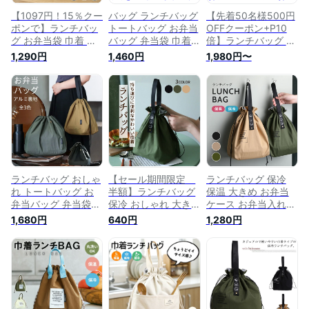
【1097円！15％クー
バッグ ランチバッグ
【先着50名様500円
ポンで】ランチバッ
トートバッグ お弁当
OFFクーポン+P10
グ お弁当袋 巾着 保
バッグ 弁当袋 巾着
倍】ランチバッグ 保
冷 保温 バッグ 巾着
型 シンプル 耐久性
温 保冷 防水 お弁当
1,290円
1,460円
1,980円〜
バッグ 巾着 お弁当
洗える 便利 保冷 保
袋 お弁当バッグ お
バッグ 軽量 洗える
温 アウトドア 手提
しゃれ 巾着型 厚手
手提げバッグ 学校
げバッグ 大きめ 大
保温 保冷 新学期 通
軽量 大容量 新生活
容量 水筒が入る お
勤アイテム 洗える
新学期 運動会 ミニ
弁当袋 お弁当箱 新
バッグ 軽量 手提げ
トート スクエア か
生活 新学期 運動会
バッグ 大きめ 大容
わいい 中学生 高校
スクエア 丈夫 おし
量 水筒が入る 運動
生 大学生 水筒が入
ゃれ 大きい 中学生
会 かわいい 中学生
る アウトドア[郵
高校生 大学生 サラ
高校生 大学生 サラ
1]^bm1208^
リーマン
リーマン
ランチバッグ おしゃ
【セール期間限定
ランチバッグ 保冷
れ トートバッグ お
半額】ランチバッグ
保温 大きめ お弁当
弁当バッグ 弁当袋
保冷 おしゃれ 大き
ケース お弁当入れ
巾着型 ポケット付き
め 大容量 保温 保冷
お弁当袋 洗える 大
1,680円
640円
1,280円
可愛い お弁当袋 シ
バッグ お弁当バッグ
容量 アルミ素材 バ
ンプル 洗える 便利
マチ 広い 保温バッ
ッグ 水筒が入る 巾
保冷 保温 アウトド
グ 巾着 型 お弁当袋
着 かわいい 軽量 水
ア 幅広持ち手 おし
かわいい シンプル
筒 アウトドア キャ
ゃれ 大きめ 大容量
コンパクト 水筒 も
ンプ レジャー ピク
水筒が入る 新生活
入る 手提げ バッグ
ニック 手提げ 新生
新学期 運動会 スク
お弁当箱 新生活 新
活 新学期 丈夫 巾着