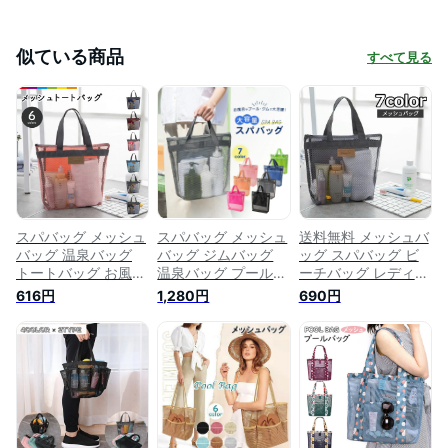
似ている商品
すべて見る
スパバッグ メッシュ
スパバッグ メッシュ
送料無料 メッシュバ
バッグ 温泉バッグ
バッグ ジムバッグ
ッグ スパバッグ ビ
トートバッグ お風呂
温泉バッグ プールバ
ーチバッグ レディー
バッグ プールバッグ
ッグ お風呂バッグ
ス メンズ 男女兼用
616円
1,280円
690円
手提げバッグ かばん
トートバッグ 手提げ
かばん カバン 手提
通気性 シンプル 男
バッグ 通気性 シン
げ 内ポケット 通気
女兼用 小物入れ フ
プル 小物入れ ファ
性 温泉 お風呂 海 プ
ァスナー ポケット
スナー ポケット 旅
ール ジム
温泉 海 ビーチ ジム
行 ジム 温泉 ビーチ
旅行 鞄 カバン ユニ
レディース メンズ
セックス レディース
メンズ