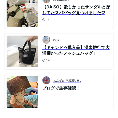
【DAISO】欲しかったサンダルと探
してたスパバッグ見つけました♡
14
Rina
【キャンドゥ購入品】温泉旅行で大
活躍だったメッシュバッグ！
19
あんずの空模様⸜❤︎⸝‍
ブログで生存確認！