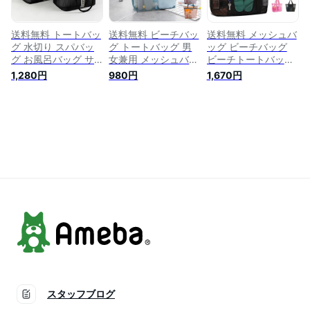
グ 手提げバッグ 通
ッシュバッグ ミニ
気性 温泉 ビーチ ジ
ム 旅行
送料無料 トートバッ
送料無料 ビーチバッ
送料無料 メッシュバ
グ 水切り スパバッ
グ トートバッグ 男
ッグ ビーチバッグ
グ お風呂バッグ サ
女兼用 メッシュバッ
ビーチトートバッグ
ウナバッグ メッシュ
グ プールバッグ ス
プールバッグ メッシ
1,280円
980円
1,670円
バッグ ビーチバッグ
パバッグ 手提げ 自
ュ トートバッグ 軽
ジムバッグ 男女兼用
立 大容量 軽量 海 温
量 大容量 スパバッ
かばん カバン 鞄 通
泉 お風呂 銭湯 温泉
グ 温泉バッグ 肩掛
気 手提げ 収納 マチ
バッグ お風呂 ジム
け 手提げ お風呂バ
付き 自立 スクエア
バッグ
ッグ ジム 温泉 銭湯
型 大容量 お風呂 温
プール 砂場 水泳 海
泉 海 プール プレゼ
水浴 水遊び バッグ
ント ギフト
大きめ スイミングバ
ッグ
スタッフブログ