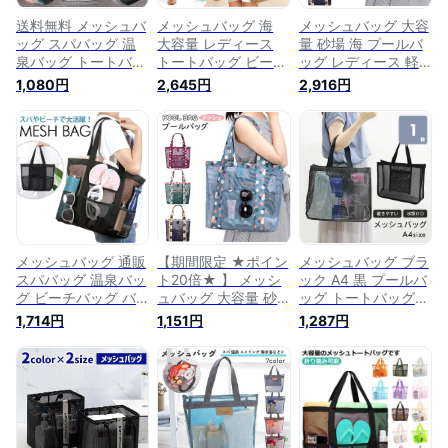
送料無料 メッシュバ
メッシュバッグ 海
メッシュバッグ 大容
ッグ スパバッグ 温
大容量 レディース
量 砂場 海 プールバ
泉バッグ トートバッ
トートバッグ ビーチ
ッグ レディース 軽
グ 収納バッグ お風
プールバッグ 韓国
量 洗える シンプル
1,080円
2,645円
2,916円
呂バッグ ビーチバッ
砂場 買い物バッグ
ネットバッグ 砂場バ
グ 手提げかばん 鞄
軽量 洗える シンプ
ッグ カバン メッシ
カバン かばん 小物
ル 砂場バッグ カバ
ュ クリア 水遊び 水
収納 ポケット メッ
ン 水遊び 通気性 温
陸両用 トートバッグ
シュ 便利 バス用品
泉 ジム 旅行 収納ネ
お風呂バッグ スパバ
タオル ソープ プー
ット 水陸両用 お風
ッグ 手提げバッグ
ル 海辺 温泉 水泳 レ
呂バッグ スパバッグ
通気性 温泉 ビーチ
ディース メンズ ユ
手提げバッグ
ジム 旅行 収納ネッ
ニセックス
ト
メッシュバッグ 通販
【期間限定 ★ポイン
メッシュバッグ ブラ
スパバッグ 温泉バッ
ト20倍★ 】 メッシ
ック A4 黒 プールバ
グ ビーチバッグ バ
ュバッグ 大容量 砂
ッグ トートバッグ
ック バッグ かばん
場 海 プールバッグ
スパバッグ 手提げバ
1,714円
1,151円
1,287円
鞄 カバン 肩掛け 手
レディース 軽量 洗
ック かばん 小さめ
提げ 大容量 海 レジ
える シンプル ネッ
ミニ 砂場 ビーチ 温
ャー 温泉 プール 水
トバッグ 砂場バッグ
泉 プール 海水浴 ス
遊び バス用品 メッ
カバン メッシュ ク
ポーツ ジム 手提げ
シュ トートバッグ
リア 水遊び 水陸両
バッグ スパ 旅行 海
無地 通気性 お砂場
用 トートバッグ お
ユニセックス メッシ
グッズ 収納
風呂バッグ スパバッ
ュバッグ ⼩さめ メ