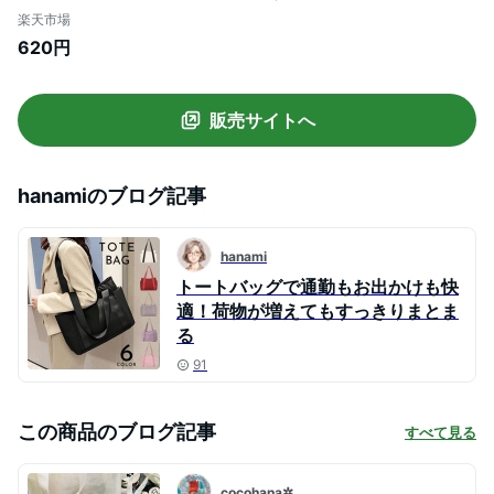
ドバッグ 温泉バッグ お風呂バッグ プール
楽天市場
バッグ かばん 通気性 シンプル 男女兼用 小
620円
物入れ ファスナー ポケット 温泉 海 ビーチ
ジム 旅行 鞄 カバン ユニセックス レディー
ス メンズ
販売サイトへ
hanami
のブログ記事
hanami
トートバッグで通勤もお出かけも快
適！荷物が増えてもすっきりまとま
る
91
この商品のブログ記事
すべて見る
cocohana✲