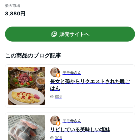
ローストビーフ 冷凍 ブロック 2個セット
楽天市場
お肉 にく 国産牛 ローストビーフ 赤身 赤身
3,880円
肉 ブロック 塊肉 食べ物 食品 肉 送料無料
内祝い
販売サイトへ
この商品のブログ記事
モモ母さん
長女と孫からリクエストされた晩ご
はん
806
モモ母さん
リピしている美味しい塩鮭
306