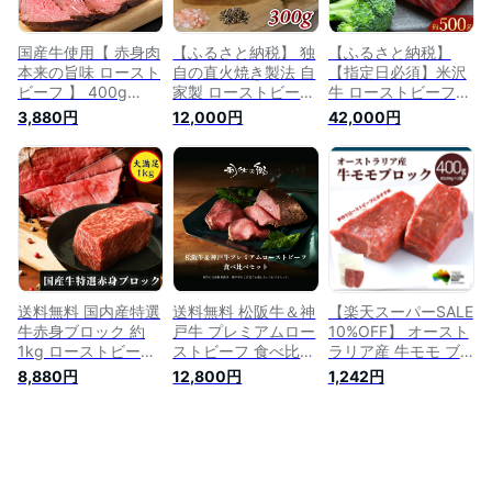
日
国産牛使用【 赤身肉
【ふるさと納税】 独
【ふるさと納税】
本来の旨味 ロースト
自の直火焼き製法 自
【指定日必須】米沢
ビーフ 】 400g
家製 ローストビーフ
牛 ローストビーフ用
(200g×2パック) 岩
300g 【 国産 牛肉
赤身肉 ブロック 約
3,880円
12,000円
42,000円
塩と黒コショウで仕
ローストビーフ 赤身
500g（成形済）牛
上げた 使い切り サ
肉 ブロック 牛肉 京
肉 ブランド牛 和牛
イズ ブロック肉/し
丹波 いづつ屋 】
肉 お肉 赤身 ブロッ
っとり食感/国産 牛
ク肉 ローストビーフ
肉 おかず サラダ 冷
冷蔵 山形県産 白鷹
凍おかず 冷凍惣菜/
町 送料無料
牛肉赤身 赤身肉 お
取り寄せ 国産ロース
トビーフ
送料無料 国内産特選
送料無料 松阪牛＆神
【楽天スーパーSALE
牛赤身ブロック 約
戸牛 プレミアムロー
10%OFF】 オースト
1kg ローストビーフ
ストビーフ 食べ比べ
ラリア産 牛モモ ブ
牛肉 ローストビーフ
ギフトセット 特製ソ
ロック 400g 冷凍 豪
8,880円
12,800円
1,242円
ギフト 焼肉 赤身肉
ース付/ボトル お取
州産 牛肉 牛 もも肉
お肉ギフト 赤身焼肉
り寄せ お肉ギフト
モモ肉 お肉 赤身肉
牛もも肉 牛ももブロ
ローストビーフ 国産
ステーキ 焼肉 ロー
ック 牛モモブロック
冷凍 ブロック
ストビーフ カレー
赤身ステーキ bbq 牛
塊肉 BBQ バーベキ
肉ブロック
ュー ローストビーフ