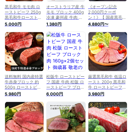
黒毛和牛 モモ肉 ロ
オーストラリア産 牛
《オープン記念
ーストビーフ 250g
モモ ブロック 400g
2,000円クーポ
黒毛和牛ローストビ
冷凍 豪州産 牛肉 牛
ン！》【 国産黒毛和
ーフ もも肉 塊肉 和
もも肉 モモ肉 お肉
牛 ローストビーフ
5,000円
1,380円
4,880円〜
牛 和牛ローストビー
赤身肉 ステーキ 焼
和(なごみ) / 200g 】
フ かたまり かたま
肉 ローストビーフ
母の日 ローストビー
り肉 牛 黒毛和牛も
カレー 塊肉 スター
フ 国産 肉 冷凍 黒毛
も肉 美味しい お取
ゼン オージー・ビー
和牛 ももブロック
り寄せ 冷凍 塊 ブロ
フ ブロック肉 パー
牛もも肉 ブロック
ック ローストビーフ
ティ ひなまつり 手
赤身肉 高級肉 ギフ
ギフト ローストビー
作り ローストビーフ
ト a4ランク a5ラン
フ肉 ギフト 肉ギフ
ク 和牛 塊 肉 希少部
ト 食べ物ギフト 美
位 ローストビーフ丼
味しい食べ物
お取り寄せグルメ
送料無料 国内産特選
松阪牛 ローストビー
厳選黒毛和牛 低温ロ
牛赤身ブロック 約
フ 国産 牛肉 松阪 ロ
ースト 200g 黒毛和
500g ローストビー
ーストビーフ ブロッ
牛 ローストビーフ
フ 牛肉 ローストビ
ク肉 160g×2個セッ
冷凍 ギフト 和牛 国
5,980円
6,000円
3,980円
ーフギフト 焼肉 赤
ト 御歳暮 敬老の日
産牛 内祝い 和牛ロ
身肉 焼肉赤身 牛も
お歳暮 御歳暮 ソー
ーストビーフ 冷凍
も肉 牛ももブロック
ス付属 ローストビー
楽天市場 ローストビ
牛赤身ブロック 牛モ
フ丼 肉寿司 お取り
ーフ用 牛肉 ブロッ
モブロック ブロック
寄せ お肉ギフト ロ
ク 肉 スライス 黒毛
赤身 牛ブロック ロ
ースト ビーフ 国産
和牛ローストビーフ
ーストビーフ用 牛肉
冷凍
高級肉 お中元 父の