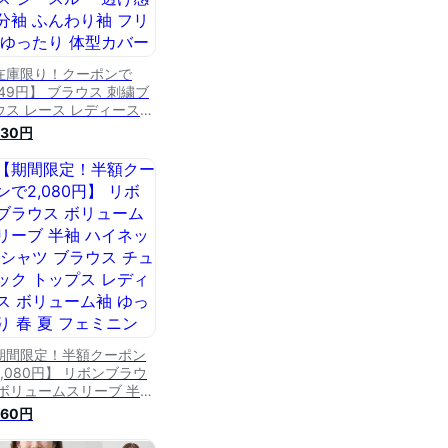
在庫限り！クーポンで
449円】 ブラウス 刺繍ブ
ウス レース レディース
繍 花柄 シアー トップス
830円
アートップス シースルー
け感 五分袖 ふんわり袖
リル ゆったり 体型カバー
か 可愛い 春 夏 韓国 韓
ファッション 20代 30代
代 50代 cocomomo
期間限定！半額クーポン
2,080円】 リボンブラウ
 ボリュームスリーブ 半袖
イネック シャツ ブラウス
260円
ュニック トップス レディ
ス ボリューム袖 ゆったり