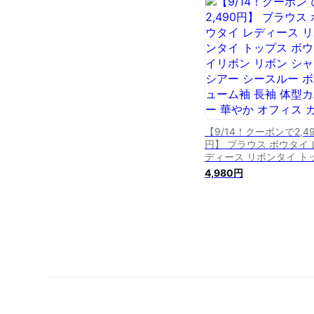
ジュアル きれいめ 春 夏
韓国 韓国ファッション 2
代 30代 40代 50
cocomomo ココモモ
【9/14！クーポンで2,4
円】 ブラウス ボウタイ 
ディース リボンタイ ト
ス ボウタイリボン リボ
4,980円
シャツ シアー シースル
ボリューム袖 長袖 体型
ー 華やか オフィス カジ
アル 春夏 春 夏 韓国 韓
ァッション 20代 30代 
50代 cocomomo