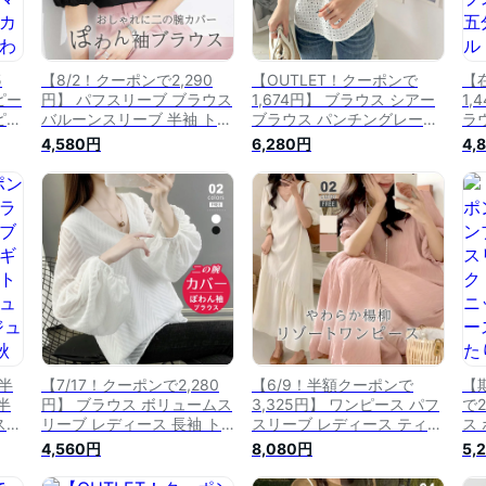
5
【8/2！クーポンで2,290
【OUTLET！クーポンで
【
ピー
円】 パフスリーブ ブラウス
1,674円】 ブラウス シアー
1,
ピー
バルーンスリーブ 半袖 トッ
ブラウス パンチングレース
ラ
ス
プス レディース 五分袖 ボ
レディース パフスリーブ ト
刺
4,580円
6,280円
4,
シ丈
リューム袖 ボリュームスリ
ップス 刺繍 半袖 5分袖 ぽ
シ
カバ
ーブ ぽわん ゆったり 体型
わん袖 フリル 透け感 シー
透
袖
カバー オフィス カジュアル
スルー シアー 体型カバー
フ
ァッ
可愛い 春 夏 韓国 韓国ファ
綿 レトロ 大人可愛い 春 夏
華や
40
ッション 10代 20代 30代
韓国 韓国ファッション 20
国
40代 50代 cocomomo
代 30代 40代 50代
40
cocomomo
半
【7/17！クーポンで2,280
【6/9！半額クーポンで
【
半
円】 ブラウス ボリュームス
3,325円】 ワンピース パフ
で
ス
リーブ レディース 長袖 ト
スリーブ レディース ティア
ス
リュ
ップス シアー シースルー v
ード ティアードワンピース
ハ
4,560円
8,080円
5,
ス
ネック ゆったり 大きいサイ
半袖 五分袖 ロング ロング
チ
カ
ズ 体型カバー シフォン ボ
ワンピース ゆったり 体型カ
ー