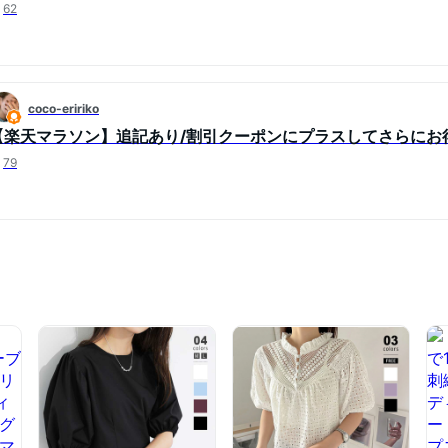
62
coco-eririko
【楽天マラソン】追記あり/割引クーポンにプラスしてさらにお
79