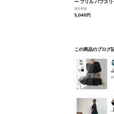
ー フリル パフスリ
やか 大人可愛い 春夏
楽天市場
5,040円
この商品のブログ