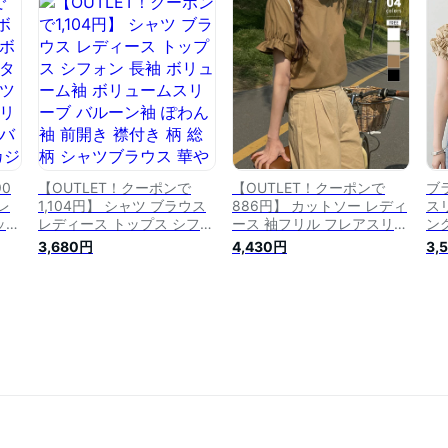
 秋
リューム袖 バルーンスリー
バー フレア vネック ぽわん
春
0
ブ チュニック 大人可愛い m
袖 ワンピ 春 夏 韓国 韓国フ
人
l 春 夏 韓国 20代 30代 40代
ァッション 10代 20代 30代
ョン
50代 cocomomo
40代 50代 cocomomo
co
90
【OUTLET！クーポンで
【OUTLET！クーポンで
ブ
レ
1,104円】 シャツ ブラウス
886円】 カットソー レディ
ス
ップ
レディース トップス シフォ
ース 袖フリル フレアスリー
ン
ン
ン 長袖 ボリューム袖 ボリ
ブ 半袖 tシャツ トップス フ
き
3,680円
4,430円
3,
ー
ュームスリーブ バルーン袖
レア ギャザー ショルダーフ
オ
カバ
ぽわん袖 前開き 襟付き 柄
リル ゆったり 体型カバー
ョ
ュ
総柄 シャツブラウス 華やか
クルーネック 綿 コットン
き
国フ
大人 春 夏 秋 韓国 韓国ファ
ポリエステル 春 夏 韓国フ
春 
40代
ッション 20代 30代 40代
ァッション 10代 20代 30代
無
50代 cocomomo
40代 50代 cocomomo