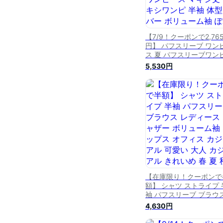
【7/9！クーポンで2,76
円】 パフスリーブ ワン
ス 夏 パフスリーブワン
ス レディース レディー
5,530円
ロングワンピース マキ
マキシワンピ 半袖 体型
ー ボリューム袖 ぽわん
ティアード 韓国 韓国フ
ション 10代 20代 30代 
代 50代 cocomomo
【在庫限り！クーポンで
額】 シャツ ストライプ 
袖 パフスリーブ ブラウ
レディース ギャザー ボ
4,630円
ーム袖 トップス オフィ
カジュアル 可愛い 大人 