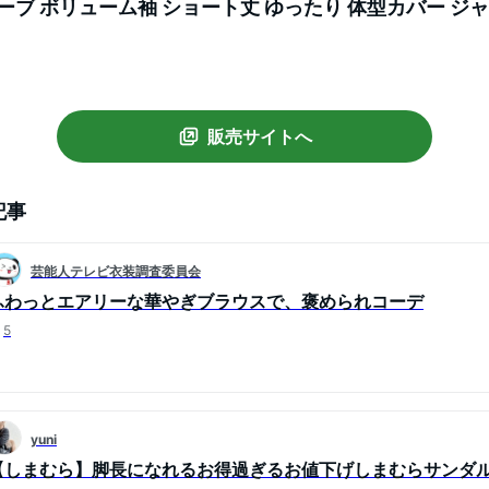
ーブ ボリューム袖 ショート丈 ゆったり 体型カバー ジャ
 春 夏 韓国 韓国ファッション 20代 30代 40代 50代 c
販売サイトへ
記事
芸能人テレビ衣装調査委員会
ふわっとエアリーな華やぎブラウスで、褒められコーデ
5
yuni
【しまむら】脚長になれるお得過ぎるお値下げしまむらサンダ