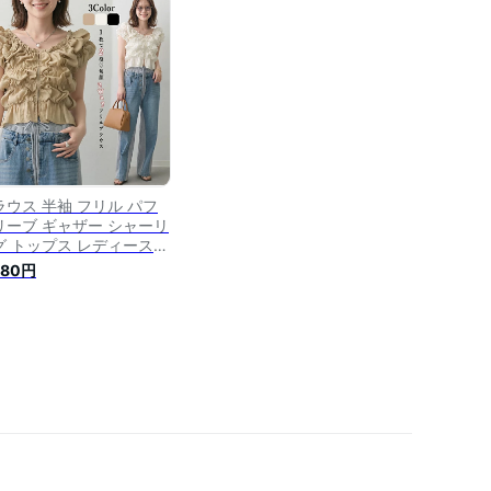
 夏 フェミニン 可愛い 大
 上品 韓国 韓国ファッシ
 20代 30代 40代 50代
comomo ココモモ
ラウス 半袖 フリル パフ
リーブ ギャザー シャーリ
グ トップス レディース
れいめ 2way ショート丈
580円
フショルダー ペプラム シ
ート丈 羽織り 大人可愛い
れいめ カジュアル 韓国
夏 30代 40代 50代 送料
料