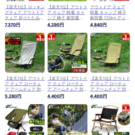
【楽天1位】ロッキン
【楽天1位】アウトド
アウトドア チェア
グチェア アウトドア
ア チェア 軽量 キャ
軽量 キャンプ 椅子
チェア 折りたたみ
ンプ 椅子 耐荷重
耐荷重 110kg ディレ
耐荷重 110kg アウト
110kg ディレクター
クターチェア 折りた
7,370円
4,290円
4,840円
ドアチェア 軽量 椅
チェア 折りたたみ
たみ デッキチェア
子 ロッキング チェ
デッキチェア ディレ
ディレクターズ テー
アー コンパクト 折
クターズ テーブル
ブル 付き アームレ
り畳み アームレスト
アームレスト ひじ掛
スト ひじ掛け 肘掛
ひじ掛け 肘掛け 椅
け 肘掛け コンパク
け コンパクト 折り
子 キャンプ バーベ
ト 折りたたみチェア
たたみチェア サイド
キュー お花見 ベラ
サイドテーブル いす
テーブル いす チェ
ンダ FIELDOOR 1年
チェアー FIELDOOR
アー FIELDOOR 1年
保証 ■[送料無料]
1年保証 ★[送料無
保証 ■[送料無料]
料]
【楽天1位】アウトド
【楽天1位】アウトド
【楽天1位】アウトド
ア チェア ローチェ
ア チェア ローチェ
ア チェア ローチェ
ア アームチェア 肘
ア アームチェア 肘
ア アームチェア 肘
付き 肘掛け 折りた
付き 肘掛け 折りた
付き 肘掛け 折りた
5,280円
4,400円
4,400円
たみ 難燃 T/C 椅子
たみ 椅子 軽量 耐荷
たみ 椅子 軽量 耐荷
軽量 耐荷重 120kg
重 120kg リラックス
重 120kg リラックス
リラックスチェア ア
チェア アームレスト
チェア アームレスト
ームレスト ひじ掛け
ひじ掛け コンパクト
ひじ掛け コンパクト
コンパクト ロータイ
ロータイプ ハイバッ
ロータイプ ハイバッ
プ 座椅子 折りたた
ク 座椅子 折りたた
ク 座椅子 折りたた
みチェア いす チェ
みチェア いす チェ
みチェア いす チェ