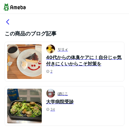
この商品のブログ記事
リリィ
40代からの体臭ケアに！自分じゃ気
付きにくいからこそ対策を
2
ぼにこ
大学病院受診
34