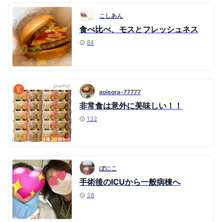
こしあん
食べ比べ、モスとフレッシュネス
84
aoisora-77777
非常食は意外に美味しい！！
132
ぼにこ
手術後のICUから一般病棟へ
38