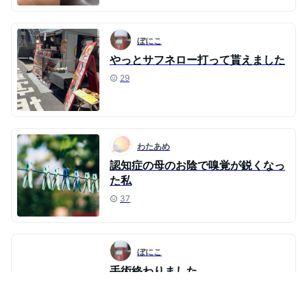
ぼにこ
やっとサフネロー打って貰えました
29
わたあめ
認知症の母のお陰で嗅覚が鋭くなっ
た私
37
ぼにこ
手術終わりました
31