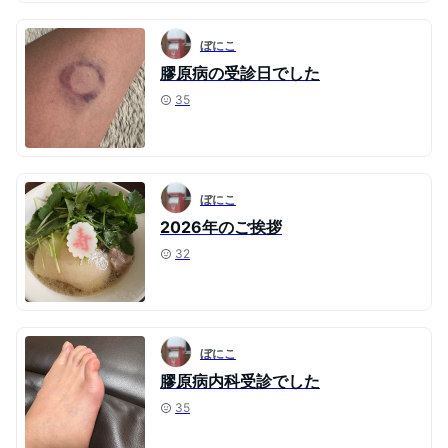
ぼにこ
膠原病の受診日でした
35
ぼにこ
2026年のご挨拶
32
ぼにこ
膠原病内科受診でした
35