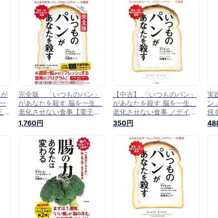
」が
完全版 「いつものパン」
【中古】 「いつものパン」
実
一
があなたを殺す 脳を一生、
があなたを殺す 脳を一生、
ン
三笠
老化させない食事【電子書
老化させない食事 ／デイビ
何
籍】[ デイビッド・パールマ
ッド・パールマター(著者),
1,760円
350円
48
ター ]
クリスティン・ロバーグ(著
者),白澤卓二(訳者) 【中古】
afb