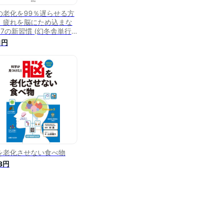
の老化を99％遅らせる方
 疲れを脳にため込まな
37の新習慣 (幻冬舎単行
1円
を老化させない食べ物
3円