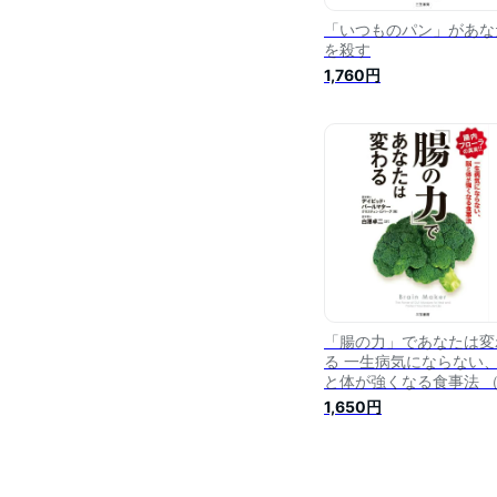
「いつものパン」があな
を殺す
1,760円
「腸の力」であなたは変
る 一生病気にならない
と体が強くなる食事法 
行本） [ デイビッド・パ
1,650円
ルマター ]