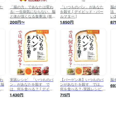
た
「腸の力」であなたは変わ
「いつものパン」があなた
脳
る: 一生病気にならない、脳
を殺す [ デイビッド・パー
法
と体が強くなる食事法 (単行
ルマター ]
い
本)
本)
200円〜
1,650円
87
わ
実践レシピ 「いつものパ
【バーゲン本】いつものパ
脳
、脳
ン」があなたを殺す で
ンがあなたを殺す では、
69
（単
は、何を食べる？ [ デイビ
何を食べる？-実践レシピ [
ー
ッド・パールマター ]
デイビッド・パールマター ]
1,430円
715円