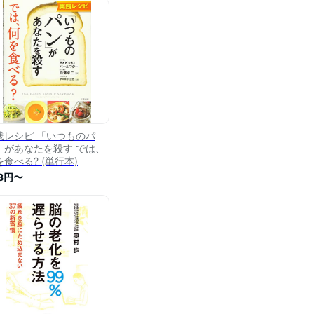
践レシピ 「いつものパ
」があなたを殺す では、
を食べる? (単行本)
8円〜