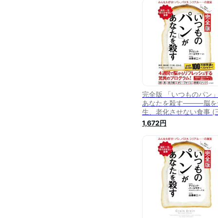
完全版 「いつものパン
あなたを殺す―――脳を
生、老化させない食事 (
書房 電子書籍)
1,672円