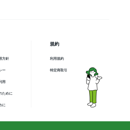
規約
用方針
利用規約
シー
特定商取引
利用
のために
めに