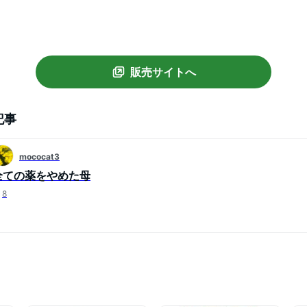
販売サイトへ
記事
mococat3
全ての薬をやめた母
8