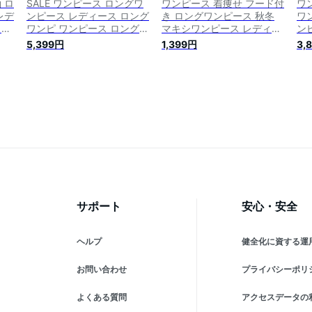
 ロ
SALE ワンピース ロングワ
ワンピース 着痩せ フード付
ワ
レデ
ンピース レディース ロング
き ロングワンピース 秋冬
ワ
ェッ
ワンピ ワンピース ロングワ
マキシワンピース レディー
ン
オー
ンピ マキシ マキシワンピー
ス スウェット 長袖 ロング
ス
5,399円
1,399円
3,
ット
ス スリット 長袖 無地 ドロ
ワンピ 大きいサイズ カジュ
プ
ーム
ップショルダー Aライン 体
アル 体型カバー フーディー
マ
ピー
型カバー レイヤード ニュア
aライン パーカーワンピー
ー
バー
ンスカラー トレーナー 大き
ス ロング丈 トレーナー ロ
イズ
いサイズ 秋 冬 HUG.U
ング丈 パーカーワンピ 送料
無料 春 秋
サポート
安心・安全
ヘルプ
健全化に資する運
お問い合わせ
プライバシーポリ
よくある質問
アクセスデータの