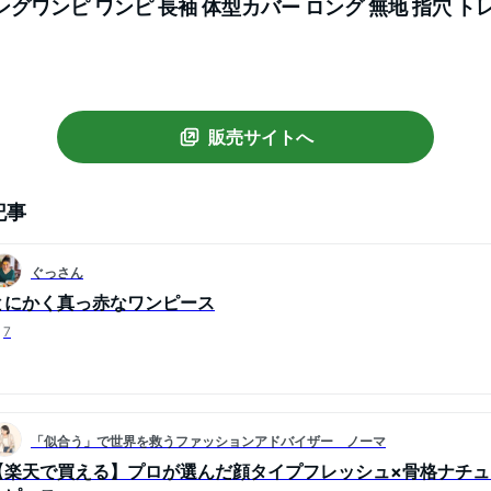
グワンピ ワンピ 長袖 体型カバー ロング 無地 指穴 ト
ンピ スリット 大きいサイズ 春 夏 プルオーバー
販売サイトへ
記事
ぐっさん
とにかく真っ赤なワンピース
7
「似合う」で世界を救うファッションアドバイザー ノーマ
【楽天で買える】プロが選んだ顔タイプフレッシュ×骨格ナチ