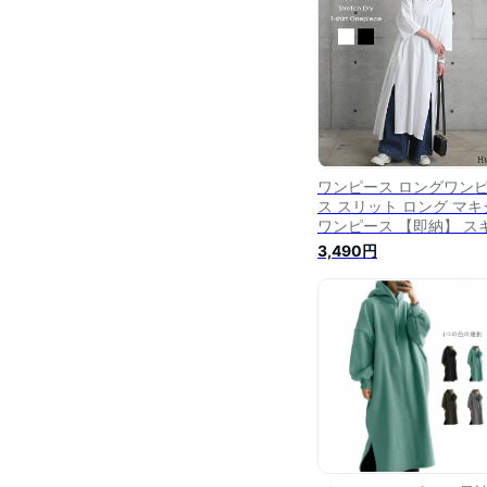
ーワンピ スリット 大き
イズ 夏 秋
ワンピース ロングワン
ス スリット ロング マキ
ワンピース 【即納】 ス
パー Tシャツワンピース 
3,490円
シャツ レディース ロン
ンピ ワンピ マキシ 長袖
袖 体型カバー ロング A
ンワンピース 大きいサ
無地 黒 白 春 夏 HUG.U .