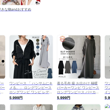
きな物andおすすめ
ピー
ワンピース 「 ハンサムにキ
着る毛布 級 お出かけ 極暖
ワ
パー
メる。」 ロングワンピース
パーカーワンピ ワンピース
ワ
ース
ロングワンピ ワンピ レディ
ロングワンピース パーカー
イ
グワ
ース マキシ 体型カバー ロ
ワンピース レディース パー
ロ
5,999円
5,999円
5,
 体
ング 長袖 トレーナー スウ
カー ロングワンピ 長袖 指
ン
ウ
ェット ハーフジップ マタニ
穴 体型カバー ロング スウ
ー
ーカ
ティ パーカーワンピース マ
ェット プルオーバー 裏シャ
ー