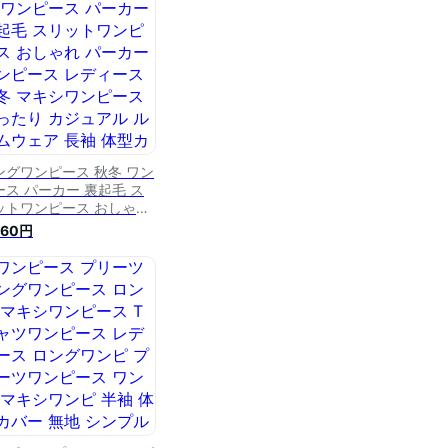
ったり スエット 大きいサ
 春 冬 青 黒 HUG.U
ングワンピース 秋冬 ワン
ース パーカー 裏起毛 ス
ットワンピース おしゃれ
ーカーワンピース レディ
560円
ス 秋冬 マキシワンピース
ったり カジュアル ルーム
ェア 長袖 体型カバー ロ
グ 無地 トレーナー スウ
ット スリット 大きいサイ
 秋 冬 プルオーバー