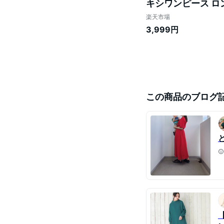
キシワンピース ロン
ウェット パーカーワ
楽天市場
3,999円
この商品のブログ