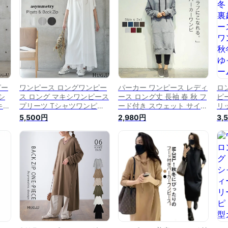
いサ
キシワンピース 大きいサイ
ギー 大きいサイズ 黒 春 夏
ゆ
ズ 黒 グレー 春 夏
HUG.U
イズ
ピー
ワンピース ロングワンピー
パーカー ワンピース レディ
ロ
シ
ス ロング マキシワンピース
ース ロング丈 長袖 春 秋 フ
ピ
キッ
プリーツ Tシャツワンピー
ード付き スウェット サイド
リ
T
ス レディース ロングワンピ
スリット ロングパーカー ロ
パ
5,500円
2,980円
3,
グワ
ワンピ スリットワンピース
ング丈ワンピース パーカー
ー
 半
シフォン 半袖 体型カバー
ワンピース 秋ワンピ ゆった
ゆ
ライ
ロング Iライン スリット ジ
り 体型カバー カジュアル
ウ
イズ
ップ 大きいサイズ 無地 グ
マキシワンピ 大人 ゆるっと
ン
レー 白 春 夏 HUG.U
着痩せ ママコーデ 大きいサ
ェ
イズ
ズ