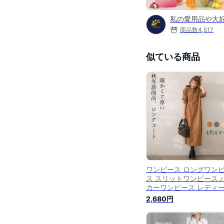
私の愛用品や大好
商品数
4,517
似ている商品
ワンピース ロングワン
ス スリットワンピース 
カーワンピース レディ
マキシワンピース ロン
2,680円
ンピ ワンピ マキシ 長袖
型カバー ロング 無地 ス
ェット プルオーバー パ