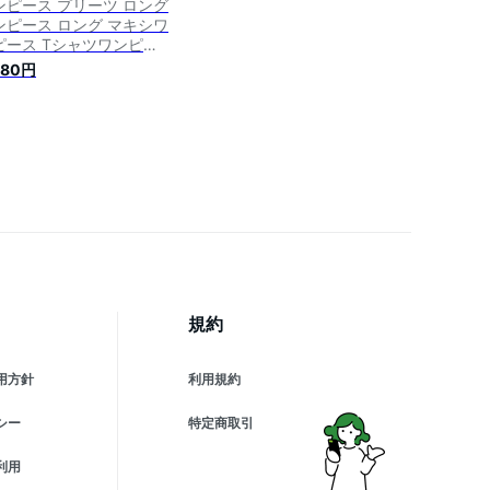
ンピース プリーツ ロング
ンピース ロング マキシワ
ピース Tシャツワンピー
 レディース ロングワンピ
880円
リーツワンピース ワンピ
キシワンピ 半袖 体型カバ
 無地 シンプル 大きいサ
 春 夏
規約
用方針
利用規約
シー
特定商取引
利用