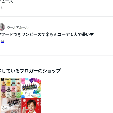
ンピース
5
ウールアムール
♥フードつきワンピースで楽ちんコーデ１人で暑い♥
14
メしているブロガーのショップ