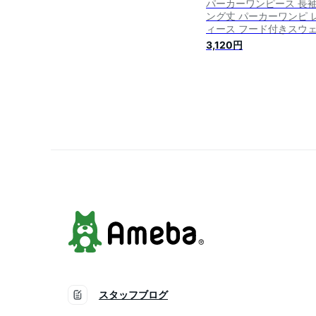
パーカーワンピース 長袖
ング丈 パーカーワンピ 
ィース フード付きスウ
トワンピース 無地 プル
3,120円
バー スリット入りスエ
ワンピ 膝下 マキシ丈ル
ウェア マタニティワン
ス ルームウェア 体型カ
送料無料
スタッフブログ