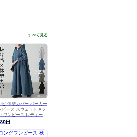
すべて見る
ンピ 体型カバー パーカー
ンピース スウェット Aラ
ン ワンピース レディース
ング ロングワンピース ロ
980円
グワンピ マキシ 長袖 パ
カー ロングパーカー トレ
ナー パーカーワンピ 薄手