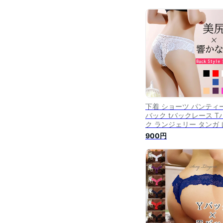
下着 ショーツ パンティー
バック tバックレース T
ク ランジェリー タンガ 
ース セクシーショーツ 
900円
シーパンティー レース
ーツ レースパンティー 
シーランジェリー レデ
ス