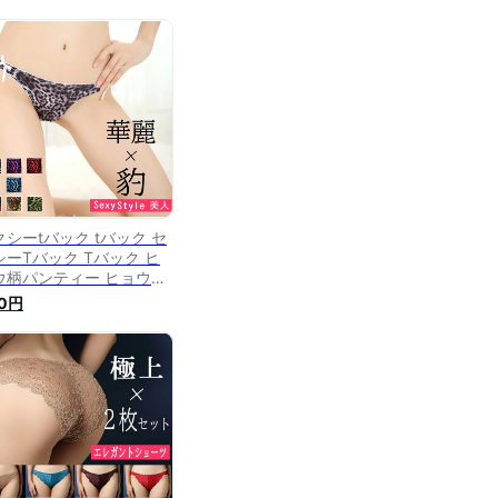
クシーtバック tバック セ
シーTバック Tバック ヒ
ウ柄パンティー ヒョウ柄
ョーツ パンティー ショー
0円
 Tバック tバック タンガ
ラジリアンショーツ レー
Tバック レースtバック レ
スショーツ レースパンテ
ー セクシーランジェリー