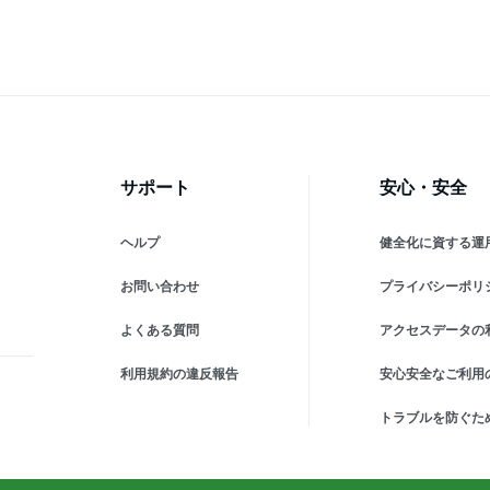
ンジ
ット ランジェリーセット t
セット ランジェリーセット
透
バック 福袋
福袋
サポート
安心・安全
ヘルプ
健全化に資する運
お問い合わせ
プライバシーポリ
よくある質問
アクセスデータの
利用規約の違反報告
安心安全なご利用
トラブルを防ぐた