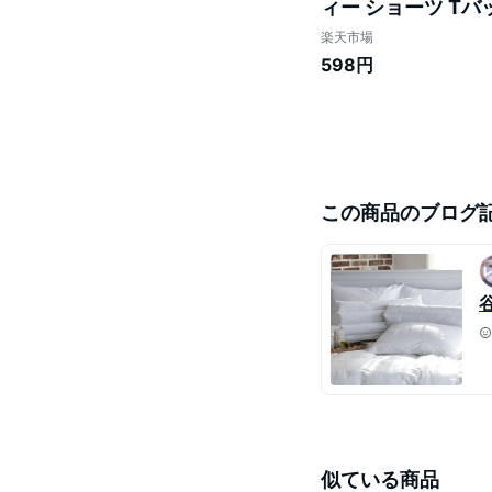
ィー ショーツ T
レースショーツ レ
楽天市場
598円
この商品のブログ
似ている商品