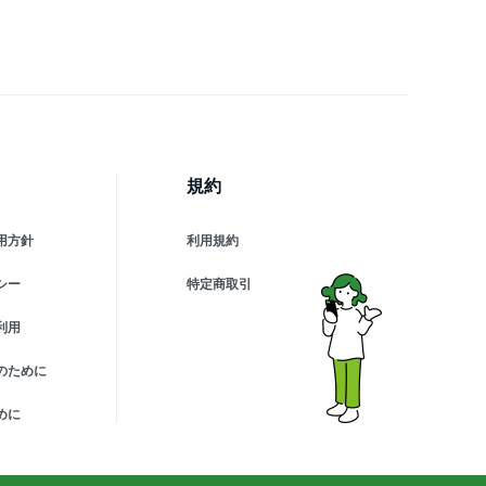
け感 レディース
規約
用方針
利用規約
シー
特定商取引
利用
のために
めに