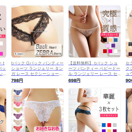
 t
tバック Oバック パンティー
【送料無料】 tバック ショ
セ
バッ
ショーツ ランジェリー タン
ーツ パンティー ベビードー
ク
レ
ガ レース セクシーショーツ
ル ランジェリー レース セ
ョ
セク
セクシーパンティー レース
クシーショーツ セクシーパ
シ
798円
698円
90
ショ
ショーツ レースパンティー
ンティー レースショーツ レ
ツ
セク
フリルショーツ フリルパン
ースパンティー セクシーラ
ブ
ィー
ティー セクシーランジェリ
ンジェリー セールショーツ
ス
ー
フルバックショーツ
ー
ィ