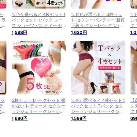
ャ
＼色が選べる／ 4枚セット t
＼お色が選べる／ 3枚セッ
＼
 ラ
バックセット tバック レー
ト セクシーパンティー 勝負
シ
シー
ス ショーツ パンティー セ
下着 セクシーtバック tバッ
ク
ティ
クシーランジェリー セクシ
ク パンティー ショーツ Tバ
レ
1,598円
1,630円
1,
スパ
ーパンティー セクシーショ
ック ランジェリー セクシー
ク
ジェ
ーツ レースショーツ レース
ショーツ レースショーツ レ
ョ
パンティー パンティーセッ
ースパンティー セクシーラ
ク
ト ショーツセット 【送料無
ンジェリー レディース
シ
料】
セッ
5枚セット tバックセット 響
＼色が選べる／ 4枚セット t
【
テ
かない レディース セクシー
バックセット Tバック セク
ン
スキ
ランジェリー セクシーショ
シーランジェリー セクシー
ク
ック
ーツ セクシーパンティー
ショーツ セクシーパンティ
ク
1,680円
1,598円
69
クシ
レースショーツ レースパン
ー レースショーツ レースパ
ン
ンテ
ティー セクシーTバック パ
ンティー セクシーTバック
ー
ース
ンティーセット ショーツセ
パンティーセット ショーツ
ン