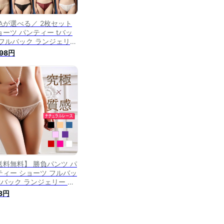
色が選べる／ 2枚セット
ョーツ パンティー tバッ
 フルバック ランジェリー
ース セクシーショーツ セ
098円
シーパンティー レースシ
ーツ レースパンティー セ
シーランジェリー セール
ョーツ 美尻ショーツ
送料無料】 勝負パンツ パ
ティー ショーツ フルバッ
 tバック ランジェリー セ
シーショーツ セクシーパ
8円
ティー レースショーツ レ
スパンティー セクシーラ
ジェリー セールショーツ