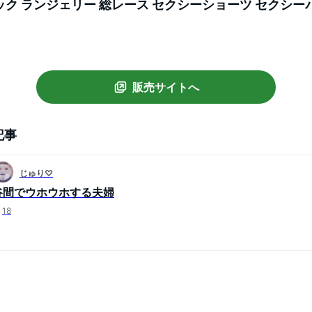
バック ランジェリー 総レース セクシーショーツ セクシ
ースパンティー セクシーランジェリー
販売サイトへ
記事
じゅり♡
谷間でウホウホする夫婦
18