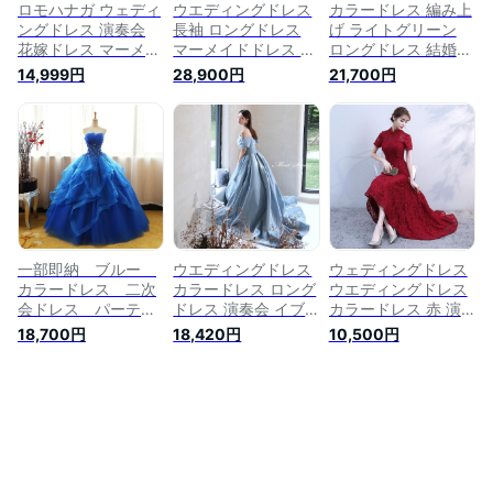
レス
ロモハナガ ウェディ
ウエディングドレス
カラードレス 編み上
ングドレス 演奏会
長袖 ロングドレス
げ ライトグリーン
花嫁ドレス マーメイ
マーメイドドレス 演
ロングドレス 結婚式
ドドレス トレーンタ
奏会 マーメイドライ
二次会 発表会 演奏
14,999円
28,900円
21,700円
イプ オフショルダー
ン 結婚式 パーティ
会 ウェディングドレ
編み上げ プリンセス
ードレス 二次会 ウ
ス ウエディングドレ
レース パーティー
ェディングドレス ブ
ス 花嫁 前撮り プリ
撮影 ウェディングド
ライダル 花嫁 発表
ンセスドレス 薄緑
レス ホワイト マー
会 エンパイア 披露
イブニングドレス コ
メイドドレス 白 ウ
宴 大きいサイズ 小
ンサート パーティー
エディング (ホワイ
きいサイズ 海外挙式
ドレス ブライダル
ト, L)
wedding dress
披露宴 舞台演出衣装
プリンセスラインド
レス
一部即納 ブルー
ウエディングドレス
ウェディングドレス
カラードレス 二次
カラードレス ロング
ウエディングドレス
会ドレス パーティ
ドレス 演奏会 イブ
カラードレス 赤 演
ードレス ウェディ
ニングドレス ブルー
奏会 パーティードレ
18,700円
18,420円
10,500円
ングドレス 演出舞
オフショルダー サテ
ス 袖あり イブニン
台 発表会 演奏会
ン パーティードレス
グドレス ロングドレ
用ドレス ロングドレ
トレーン プリンセス
ス 結婚式 フォーマ
ス プリンセスライ
ウェディングドレス
ル コンサート aライ
ン ステージ衣装・
結婚式 二次会ドレス
ンドレス 発表会 披
二次会・花嫁衣裳に
花嫁 発表会 披露宴
露宴 大きい サイズ
も♪
コンサート カクテル
二次会 花嫁 カクテ
ドレス 前撮り 後撮
ルドレス 前撮り 後