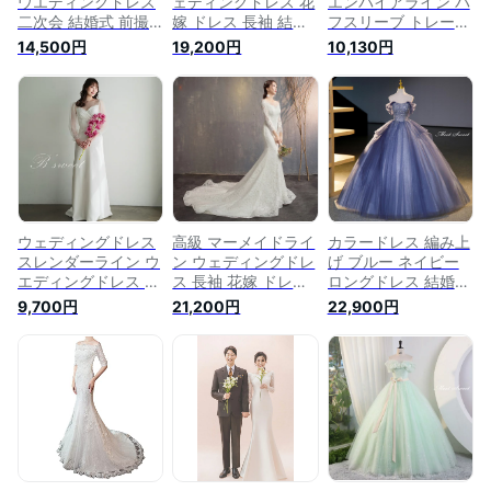
ウエディングドレス
ェディングドレス 花
エンパイアライン パ
二次会 結婚式 前撮
嫁 ドレス 長袖 結婚
フスリーブ トレーン
り ブライダル ロン
式 ウエディングドレ
付き ウエディングド
14,500円
19,200円
10,130円
グドレス 花嫁 スレ
ス 二次会 ロングド
レス ドレス スクエ
ンダードレス スレン
レス オフショルダー
アネック 半袖 エン
ダーラインドレス サ
披露宴 ブライダル
パイアドレス 花嫁ド
テン フレンチスリー
パーティードレス 演
レス 白 ホワイト 撮
ブ 海外挙式 フォト
奏会 着痩せ プリン
影 ウェディングドレ
ウェディング オフホ
セス 優雅
ス
ワイト wedding
dress マーメイドド
レス 小さいサイズ
大きいサイズ
ウェディングドレス
高級 マーメイドライ
カラードレス 編み上
スレンダーライン ウ
ン ウェディングドレ
げ ブルー ネイビー
エディングドレス 白
ス 長袖 花嫁 ドレス
ロングドレス 結婚式
ドレス 花嫁 カジュ
結婚式 ウエディング
二次会 発表会 演奏
9,700円
21,200円
22,900円
アル トレーン付き
ドレス 二次会 ロン
会 ウェディングドレ
編み上げタイプ 可愛
グドレス 披露宴 ブ
ス ウエディングドレ
い 袖あり 袖付き パ
ライダル 演奏会 着
ス 花嫁 前撮り 上品
フスリーブ 長袖 レ
痩せ プリンセス 優
プリンセスドレス イ
トロ 前撮り 後撮り
雅 セミオーダー 編
ブニングドレス コン
披露宴 結婚式 演奏
み上げ
サート パーティード
会 海外挙式ドレス
レス ブライダル 披
【wd599ls】
露宴 舞台演出衣装
プリンセスラインド