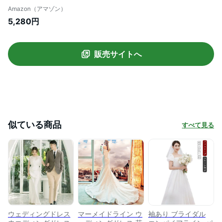
ブライダル 花嫁 衣装 パステルカラーグリ
Amazon（アマゾン）
ーン ブルー お色直し ブライズメイド ドレ
5,280円
ス トレーンドレス 花嫁 ウェディングドレ
ス 150 大きいサイズ ブルー パフスリーブ
半袖 長袖 長袖ロングドレス ながそで Aラ
販売サイトへ
イン マーメイド タフタ サテン シルク プリ
ンセスライン スレンダー 花嫁ウェディン
グドレス ストレッチ ステージ 伸縮性 スト
ラップ バスト オーケストラ 伴奏用 フレン
チ フレンチスリーブ 高級 からーどれす ペ
ールカラー くすみ ボートネック (L, シアー
似ている商品
すべて見る
袖タイプ / グリーン)
ウェディングドレス
マーメイドライン ウ
袖あり ブライダル