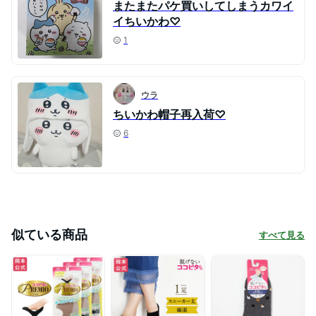
またまたパケ買いしてしまうカワイ
イちいかわ♡
1
ウラ
ちいかわ帽子再入荷♡
6
似ている商品
すべて見る