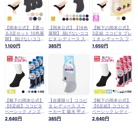
脱げない 滑り止め
【岡本公式】【選べ
【岡本公式】【16色
【靴下の岡本公式】
る3足セット 10色展
展開】 脱げないココ
3足組 ココピタ プレ
開】 脱げないココピ
ピタ レディース ス
ミオ レディース フ
タ レディース スニ
ニーカー丈 無地 |
ットカバー 浅履き
1,100円
385円
1,650円
ーカー丈 無地 23〜
21-23cm 23-25cm
縫製 | フットカバー
25cm | フットカバ
24-26cm フットカ
カバーソックス くる
ー カバーソックス
バー カバーソックス
ぶしカバーソックス
くるぶしカバーソッ
くるぶしカバーソッ
脱げないフットカバ
クス 脱げないフット
クス 脱げないフット
ー ソックス 靴下
カバー ソックス く
カバー ソックス 靴
つ下 靴下
下
【靴下の岡本公式】
【在庫限り】ココピ
【靴下の岡本公式】
【6足組】ココピタ
タ レディース スニ
【6足組】ココピタ
ベーシック メンズ
ーカー丈 吸水 甲メ
ベーシック レディー
深め 綿混 丸編み 無
ッシュ ネコ | 23-
ス スニーカー用深め
2,640円
385円
2,640円
地 | フットカバー カ
25cm フットカバー
綿混 丸編み 無地 | フ
バーソックス くるぶ
カバーソックス くる
ットカバー カバーソ
しカバーソックス 脱
ぶしカバーソックス
ックス くるぶしカバ