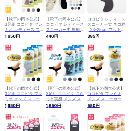
【靴下の岡本公式】
【靴下の岡本公式】
ココピタ レディース
3足組 ココピタ プレ
ココピタ レディース
スニーカー丈 ネコ柄
ミオ レディース ス
スニーカー丈 無地 |
| 23-25cm フットカ
ニーカー丈 無地 | フ
フットカバー カバー
バー カバーソックス
1,650円
440円
385円
ットカバー カバーソ
ソックス くるぶしカ
くるぶしカバーソッ
ックス くるぶしカバ
バーソックス 脱げな
クス 脱げないフット
ーソックス 脱げない
いフットカバー ソッ
カバー ソックス 靴
フットカバー ソック
クス 靴下
下
ス 靴下
【靴下の岡本公式】
【靴下の岡本公式】
【靴下の岡本公式】
3足組 ココピタ プレ
3足組 ココピタ さら
ココピタ プレミオ
ミオ メンズ スニー
っと実感 メンズ ス
メンズ スニーカー丈
カー丈 無地 | フット
ニーカー丈 無地 フ
無地 | フットカバー
1,650円
1,650円
550円
カバー カバーソック
ットカバー くるぶし
カバーソックス くる
ス くるぶしカバーソ
カバーソックス 脱げ
ぶしカバーソックス
ックス 脱げないフッ
ないフットカバー ソ
脱げないフットカバ
トカバー ソックス
ックス 靴下 カバー
ー ソックス 靴下
靴下
ソックス ソックス