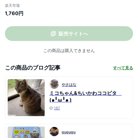
ソート | 岡本 フットカバー カバーソック
楽天市場
ス くるぶしカバーソックス 脱げないフッ
1,760円
トカバー ソックス 靴下 スニーカーソック
ス ココピタ
販売サイトへ
この商品は購入できません
この商品のブログ記事
すべて見る
やさはな
ミコちゃん&ちいかわココピタ
(๑╹ω╹๑ )
187
gugugu