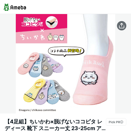
【4足組】ちいかわ×脱げないココピタ レ
ディース 靴下 スニーカー丈 23-25cm ア