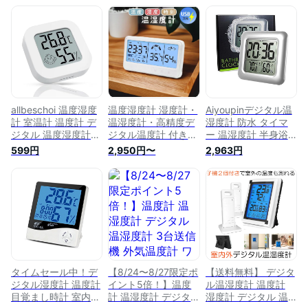
型 大画面 6941
デジタル 室温計 デ
ジタル温度計 温湿度
計 温度 湿度 M6
allbeschoi 温度湿度
温度湿度計 湿度計・
Aiyoupinデジタル温
計 室温計 温度計 デ
温湿度計・高精度デ
湿度計 防水 タイマ
ジタル 温度湿度計
ジタル温度計 付き時
ー 温湿度計 半身浴
デジタル 温湿度計
計 湿度計 温度計 デ
クロック お風呂時計
599円
2,950円〜
2,963円
温度湿度計 温度計
ジタル 室温計 ベビ
温度計 湿度計防水時
キャンプ 温度計 デ
ー 小型 コンパクト
計 デジタル 温湿度
ジタル 湿度計 高精
時計機能 温度測定器
計 防水LCD大画面
度 車内温湿度計 室
キャンプ マグネット
シャワー時計 温度
温計 湿度計 ミニ温
壁掛け温湿度計 目覚
湿度 デジタル 液晶
度計 スマイリーフェ
まし時計 温度計 湿
吸盤 壁掛け 置き時
イスで 両面テープ付
度計 置き温度測定器
計 お風呂 防水クロ
き (ホワイト*1個)
卓上湿度計
ック 時間表示 温度
計 湿度計 バスルー
ム時計 シャワー温度
タイムセール中！デ
【8/24〜8/27限定ポ
【送料無料】 デジタ
湿度計
ジタル湿度計 温度計
イント5倍！】温度
ル温湿度計 温度計
目覚まし時計 室内温
計 温湿度計 デジタ
湿度計 デジタル 温