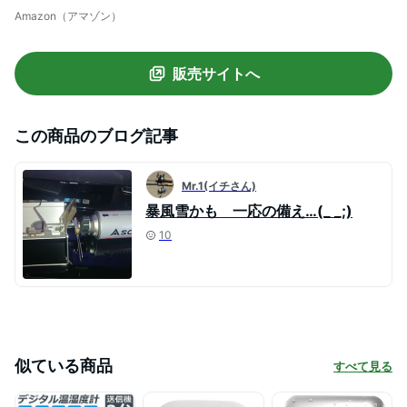
度計
Amazon（アマゾン）
販売サイトへ
この商品のブログ記事
Mr.1(イチさん)
暴風雪かも 一応の備え…(_ _;)
10
似ている商品
すべて見る