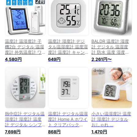
温度計 温湿度計 子
温度計 湿度計 デジ
BALDR 温度計 湿度
機2台 デジタル 温湿
タル温湿度計 温度湿
計 デジタル 温湿度
度計 外気温度計 ワ
度計 温度計 キャン
計 防水 温度 湿度計
イヤレス 外気温度計
プ 温度計 デジタル
LCD防水時計大画面
4,580円
649円
2,261円〜
ワイヤレス 温度湿度
湿度計 高精度 室温
シャワー時計 温度計
計 冷蔵庫 業務用 室
計 湿度計 ミニ温度
湿度計 デジタル 時
内 室外 高精度 LCD
計 スマイリーフェイ
計 壁掛け 時計 お風
大画面
スで 両面テープ付き
呂 防水クロック 時
車内温湿度計（1）
間表示湿度計 温度計
デジタル シャワー温
度湿度計 (シルバー)
熱中症計 デジタル温
温度計 デジタル温湿
小さい温湿度計 温度
湿度計 湿度計 温度
度計 Home A ホワイ
計 湿度計 デジタル
計 デジタル シンプ
ト クリアパック
おしゃれ ...
ル 温湿度計 温度湿
73044 シンワ測定
7,698円
868円
1,470円
度計 風邪指標計 大
温度湿度計 温湿度計