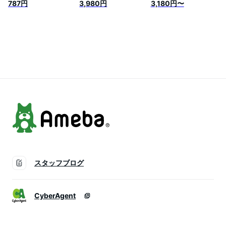
湿度計 置き掛け両用
ル 温湿度計 3台送信
湿度計 壁掛け 卓上
787円
3,980円
3,180円〜
タイプ バックライ
機 外気温度計 ワイ
スタンド 子機2個タ
ト/アラーム/日付/最
ヤレス 外気温度計
イプ 外気温度計 ワ
高最低温湿度表示
ワイヤレス 防水 温
イヤレス 温度湿度計
度湿度計 冷蔵庫 業
室内 室外 熱中症対
務用 室内 室外 高精
策 対策 風邪 カビ 肌
度 LCD大画面 バッ
ケア ベビー 室内 室
クライト機能付き 温
外 三つセンサー 高
精度 LCD大画面 バ
ック
スタッフブログ
CyberAgent