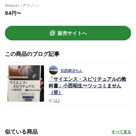
リチュアルの教科書シリーズ)
Amazon（アマゾン）
94円〜
販売サイトへ
この商品のブログ記事
乱読家ぽちん
「サイエンス・スピリチュアルの教
科書」小西昭生〜ツッコミません
（笑）
143
似ている商品
すべて見る