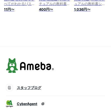
べてがわかる! (スピ
チュアルの教科書シ
ュアルの教科書シリ
リチュアルの教科書
リーズ)
ーズ)
11円〜
400円〜
1,036円〜
シリーズ)
スタッフブログ
CyberAgent