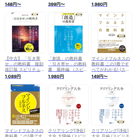
シリーズ)
シリーズ)
シリーズ) [ 奥平亜美
148円〜
399円〜
1,980円
衣 ]
【中古】 「引き寄
「創造」の教科書
マインドフルネスの
せ」の教科書 復刻
「引き寄せ」の教科
教科書 この1冊です
改訂版 スピリチュア
書 最終編 （スピリ
べてがわかる! (スピ
ルの教科書シリーズ
チュアルの教科書シ
リチュアルの教科書
1,089円
1,980円
149円〜
／奥平亜美衣(著者)
リーズ） [ Amy
シリーズ)
Okudaira ]
マインドフルネスの
クリアリング[浄化]
クリアリング[浄化]
教科書 この1冊です
大全 太陽編 (スピリ
大全 月編 (スピリチ