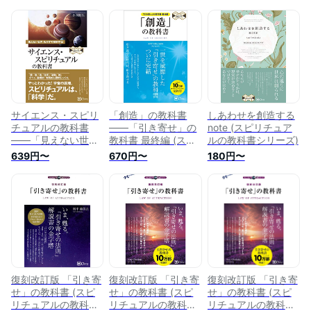
サイエンス・スピリ
「創造」の教科書
しあわせを創造する
チュアルの教科書
――「引き寄せ」の
note (スピリチュア
――「見えない世
教科書 最終編 (スピ
ルの教科書シリーズ)
界」を科学で解明す
リチュアルの教科書
639円〜
670円〜
180円〜
る! (スピリチュアル
シリーズ)
の教科書シリーズ)
復刻改訂版 「引き寄
復刻改訂版 「引き寄
復刻改訂版 「引き寄
せ」の教科書 (スピ
せ」の教科書 (スピ
せ」の教科書 (スピ
リチュアルの教科書
リチュアルの教科書
リチュアルの教科書