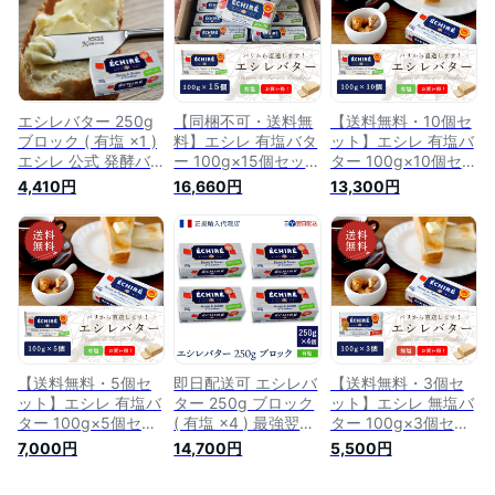
夏ギフト
エシレバター 250g
【同梱不可・送料無
【送料無料・10個セ
ブロック ( 有塩 ×1 )
料】エシレ 有塩バタ
ット】エシレ 有塩バ
エシレ 公式 発酵バ
ー 100g×15個セット
ター 100g×10個セッ
ター フランス産 ま
｜AOP認証 フランス
ト｜AOP認証 フラン
4,410円
16,660円
13,300円
とめ買い ストック
産 発酵バター 殺菌
ス産 発酵バター 殺
トースト バゲット
乳｜ブロックタイプ
菌乳｜ブロックタイ
クロワッサン 朝食
ECHIRE パリ直送
プ ECHIRE パリ直送
echire A.O.P. 正規輸
【1個あたり1,107
【1個あたり1,330円
入代理店 バター お
円】
】
中元 夏ギフト
【送料無料・5個セ
即日配送可 エシレバ
【送料無料・3個セ
ット】エシレ 有塩バ
ター 250g ブロック
ット】エシレ 無塩バ
ター 100g×5個セッ
( 有塩 ×4 ) 最強翌日
ター 100g×3個セッ
ト｜AOP認証 フラン
配送 エシレ 公式
ト｜AOP認証 フラン
7,000円
14,700円
5,500円
ス産 発酵バター 殺
【フランス伝統の発
ス産 発酵バター 殺
菌乳｜ブロックタイ
酵バター】 echire
菌乳｜ブロックタイ