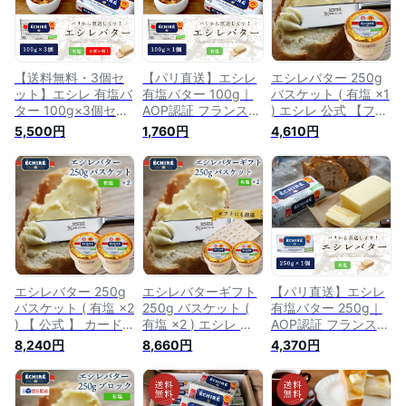
ト
【送料無料・3個セ
【パリ直送】エシレ
エシレバター 250g
ット】エシレ 有塩バ
有塩バター 100g｜
バスケット ( 有塩 ×1
ター 100g×3個セッ
AOP認証 フランス産
) エシレ 公式 【フラ
ト｜AOP認証 フラン
発酵バター 殺菌乳｜
ンス伝統の発酵バタ
5,500円
1,760円
4,610円
ス産 発酵バター 殺
ブロックタイプ
ー】 echire エシレ正
菌乳｜ブロックタイ
ECHIRE
規輸入代理店 最強翌
プ ECHIRE パリ直送
日配送 お中元 夏ギ
フト
エシレバター 250g
エシレバターギフト
【パリ直送】エシレ
バスケット ( 有塩 ×2
250g バスケット (
有塩バター 250g｜
) 【 公式 】 カード
有塩 ×2 ) エシレ 公
AOP認証 フランス産
フランス伝統の発酵
式 短冊熨斗 ギフト
発酵バター 殺菌乳｜
8,240円
8,660円
4,370円
バター echire 手土産
フランス伝統の発酵
ブロックタイプ
A.O.P. エシレ正規輸
バター echire 正規輸
ECHIRE
入代理店 最強翌日配
入代理店 フランス産
送 お中元 夏ギフト
最強翌日配送 お中元