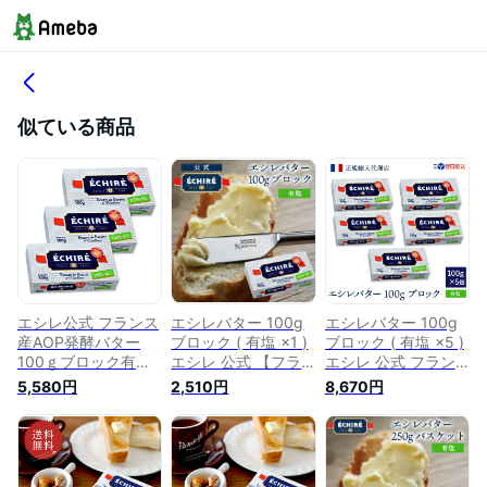
似ている商品
エシレ公式 フランス
エシレバター 100g
エシレバター 100g
産AOP発酵バター
ブロック ( 有塩 ×1 )
ブロック ( 有塩 ×5 )
100ｇブロック有塩
エシレ 公式 【フラ
エシレ 公式 フラン
×3個 ECHIRE
ンス伝統の発酵バタ
ス伝統の発酵バター
5,580円
2,510円
8,670円
BEURRE
ー】 echire 差し入れ
echire まとめ買い 大
A.O.P. 人気 フランス
容量 A.O.P. 正規輸入
バター 最強翌日配送
代理店 バター セッ
お中元 夏ギフト
ト 業務用 最強翌日
配送 お中元 夏ギフ