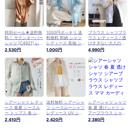
日焼け シースルー
オフィス カジュアル
シャツ ロング 薄手
トップス【送料無
ゆったり シンプル
日焼け シースルー
料】
春 夏 秋 送料無料
トップス【送料無
料】
特別セール★送料無
1000円ポッキリ 送
ブラウス シャツブラ
料！ サテンオーバー
料無料 即納 シャツ
ウス レディース / 透
シャツ [C4921] レデ
レディース 長袖 シ
けすぎない大人の品
ィース トップス 羽
アー トップス ブラ
を感じる シアーブラ
2,530円
1,000円
4,990円
織り アウター 透け
ウス バンドカラー
ウス 。 トップス シ
大人 ゆったり 体型
ブラウス シャツ フ
ャツ 長袖 シアー シ
カバー デイリー シ
ォン シースルートッ
アートップス 透け感
ンプル 秋 シャツ ブ
プス シャツ オーバ
羽織り 羽織 フリル
ラウス 長袖 おしゃ
ーサイズ 羽織り UV
レイヤード 体型カバ
れ シアー シアーシ
対策 冷房対策 体型
ー ゆったり 【メー
ャツ ロング サテン
カバー 長袖 透け感
ル便可22】冬 ◆シア
【送料無料】【メー
ージャガード フリル
ル便】
カラーブラウス
シアーシャツ レディ
送料無料 シアーシャ
シアーシャツ シャツ
ース 春夏 シースル
ツ シースルーシャツ
春 夏 透けシャツ シ
ー トップス 春 シャ
レディース UV シャ
アーブラウス シャツ
ツ ブラウス 長袖 透
ツ トップス シアー
ブラウス レディース
2,410円
2,420円
2,380円
ける 透け感 長袖シ
シースルー ブラウス
ママ カーディガン
ャツ 薄手 大きいサ
長袖 透け感 透け 春
前開き 羽織り 長袖