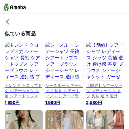
似ている商品
トレンド クロップド
シースルー シアーシ
【即納】シアーシャ
丈 シアーシャツ 長
ャツ 長袖 シアート
ツ レディース シャ
袖 シアートップス
ップス シアーブラウ
ツ 長袖 透け 透け感
シアーブラウス レデ
ス シアーシャツ レ
春夏 ブラウス シア
1,990円
1,990円
2,580円
ィース 透け感 ブラ
ディース 透け感 ブ
ージャケット ガーゼ
ウス シャツ トップ
ラウス シャツ トッ
シャツ シアー シー
ス 透け 長袖ブラウ
プス 透け 長袖ブラ
スルー オーバーシャ
ス おしゃれブラウス
ウス おしゃれブラウ
ツ シアーブラウス
きれいめトップス 襟
ス きれいめトップス
大きいサイズ レイヤ