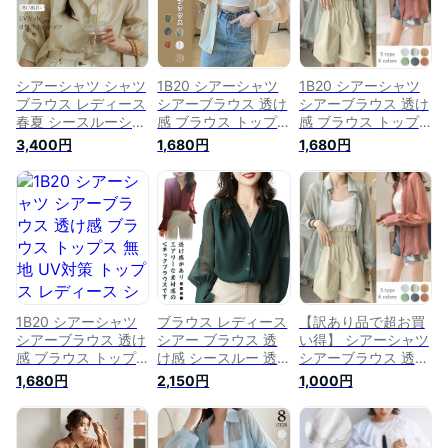
付きシャツ オーバー
フリル チュール 春
ード きれいめ ゆっ
サイズ ワッシャー加
夏 ぽわん袖 バルー
たり トップス 羽織
工 春夏#
ンスリーブ予約販売
り 体型隠し 速乾 洗
える カジュアル ト
レンド
シアーシャツ シャツ
1B20 シアーシャツ
1B20 シアーシャツ
ブラウス レディース
シアーブラウス 透け
シアーブラウス 透け
春夏 シースルーシャ
感 ブラウス トップ
感 ブラウス トップ
ツ シアー シースル
ス 無地 UV対策 トッ
ス 無地 UV対策 トッ
3,400円
1,680円
1,680円
ー 透け感 シャツブ
プス レディース シ
プス レディース シ
ラウス 羽織り 長袖
ャツ 大きいサイズ
ャツ 大きいサイズ
ブラウス ワイシャツ
長袖 ゆったり 長袖
長袖 ゆったり 長袖
UVシャツ トップス
シャツ ロング 薄手
シャツ ロング 薄手
白シャツ 長袖シャツ
日焼け シースルー
日焼け シースルー
日焼け止め 長袖 冷
トップス【送料無
トップス【送料無
房対策 アウトドア
料】
料】
ホワイト ブルー ピ
ンク 着回し おしゃ
れ M/L
1B20 シアーシャツ
ブラウス レディース
【訳あり品で超お買
シアーブラウス 透け
シアー ブラウス 透
い得】 シアーシャツ
感 ブラウス トップ
け感 シースルー 透
シアーブラウス 透け
ス 無地 UV対策 トッ
け Vネック トップス
感 ブラウス トップ
1,680円
2,150円
1,000円
プス レディース シ
シアーシャツ 長袖
ス 無地 UV対策 トッ
ャツ 大きいサイズ
薄手 ボリューム袖
プス レディース シ
長袖 ゆったり 長袖
無地 シフォンブラウ
ャツ 大きいサイズ
シャツ ロング 薄手
ス シフォンシャツ
長袖 ゆったり 長袖