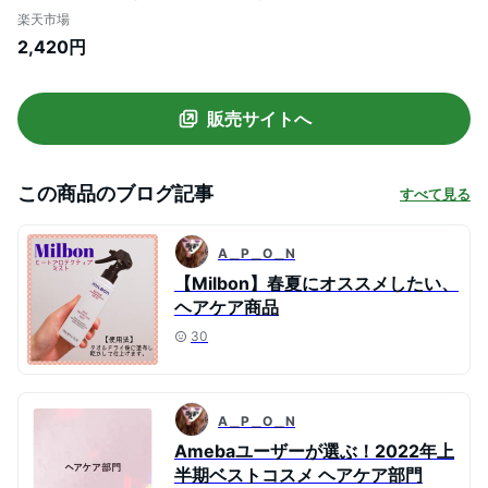
ミルボン milbon ダメージヘア ケア 美容室
楽天市場
美容院 おすすめ サロン専売品 美容室専売
2,420円
品 】※流通経路確保のため、QRコードを
保護させていただいております。
販売サイトへ
この商品のブログ記事
すべて見る
A＿P＿O＿N
【Milbon】春夏にオススメしたい、
ヘアケア商品
30
A＿P＿O＿N
Amebaユーザーが選ぶ！2022年上
半期ベストコスメ ヘアケア部門