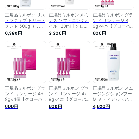
ております。
いただいておりま
だいております。
す。
正規品ミルボン リス
正規品ミルボン ルミ
正規品ミルボン グラ
トラティブ トリート
ナス ソフトニングオ
ンド リンケージ 4
メント 500g（リペ
イル 120ml【グロー
9g×4本【グローバ
ア）【グローバルミ
バルミルボン milbon
ルミルボン milbon
6,380円
3,300円
600円
ルボン milbon ダメ
ダメージヘア ケア
ダメージヘア ケア
ージヘア ケア 美容
美容室 美容院 おす
ヘアケア 美容室 美
室 美容院 おすすめ
すめ サロン専売品
容院 おすすめ サロ
サロン専売品 美容室
美容室専売品 】※流
ン専売品 美容室専売
専売品 】※流通経路
通経路確保のため、
品 】※流通経路確保
確保のため、QRコー
QRコードを保護させ
のため、QRコードを
ドを保護させていた
ていただいておりま
保護させていただい
だいております。
す。
ております。
正規品ミルボン グラ
正規品ミルボン グラ
正規品ミルボン スム
ンド リンケージ 4+
ンド リンケージ 4x
ージングシャンプー
9g×4個【グローバ
9g×4本【グローバ
M ミディアムヘア
ルミルボン milbon
ルミルボン milbon
500ml（スムース）
600円
600円
4,620円
ダメージヘア ケア
ダメージヘア ケア
【グローバルミルボ
ヘアケア 美容室 美
ヘアケア 美容室 美
ン milbon ダメージ
容院 おすすめ サロ
容院 おすすめ サロ
ヘア ケア 美容室 美
ン専売品 美容室専売
ン専売品 美容室専売
容院 おすすめ サロ
品 】※流通経路確保
品 】※流通経路確保
ン専売品 美容室専売
のため、QRコードを
のため、QRコードを
品 】※流通経路確保