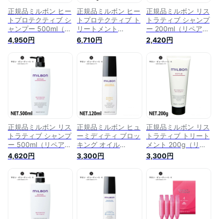
正規品ミルボン ヒー
正規品ミルボン ヒー
正規品ミルボン リス
トプロテクティブ シ
トプロテクティブ ト
トラティブ シャンプ
ャンプー 500ml（リ
リートメント
ー 200ml（リペア）
ペアヒート）【グロ
500g（リペアヒー
【グローバルミルボ
4,950円
6,710円
2,420円
ーバルミルボン
ト）【グローバルミ
ン milbon ダメージ
milbon ダメージヘア
ルボン milbon ダメ
ヘア ケア 美容室 美
ケア 美容室 美容院
ージヘア ケア 美容
容院 おすすめ サロ
おすすめ サロン専売
室 美容院 おすすめ
ン専売品 美容室専売
品 美容室専売品 】※
サロン専売品 美容室
品 】※流通経路確保
流通経路確保のた
専売品 】※流通経路
のため、QRコードを
め、QRコードを保護
確保のため、QRコー
保護させていただい
させていただいてお
ドを保護させていた
ております。
ります。
だいております。
正規品ミルボン リス
正規品ミルボン ヒュ
正規品ミルボン リス
トラティブ シャンプ
ーミディティ ブロッ
トラティブ トリート
ー 500ml（リペア）
キング オイル
メント 200g（リペ
【グローバルミルボ
120ml【グローバル
ア）【グローバルミ
4,620円
3,300円
3,300円
ン milbon ダメージ
ミルボン milbon ダ
ルボン milbon ダメ
ヘア ケア 美容室 美
メージヘア ケア 美
ージヘア ケア 美容
容院 おすすめ サロ
容室 美容院 おすす
室 美容院 おすすめ
ン専売品 美容室専売
め サロン専売品 美
サロン専売品 美容室
品 】※流通経路確保
容室専売品 】※流通
専売品 】※流通経路
のため、QRコードを
経路確保のため、QR
確保のため、QRコー
保護させていただい
コードを保護させて
ドを保護させていた