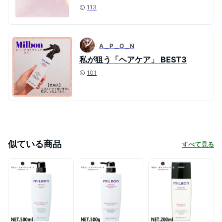
113
A＿P＿O＿N
私が狙う「ヘアケア」 BEST3
101
似ている商品
すべて見る