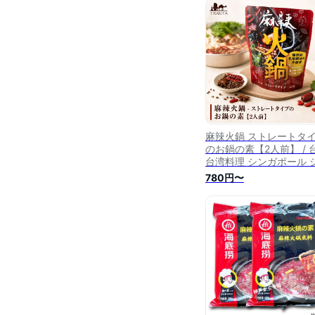
麻辣火鍋 ストレートタ
のお鍋の素【2人前】 / 
台湾料理 シンガポール 
ガポール料理 レトルト 3
780円〜
チャンバーズ オブ スパ
chambers of spice(3
ンバーズ スパイス) レト
トカレー/時短調味料 イ
アジアン食品 エスニッ
材