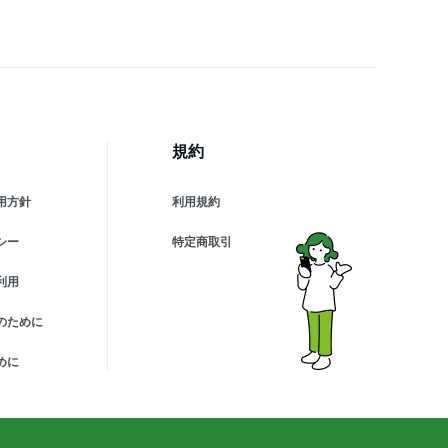
規約
用方針
利用規約
シー
特定商取引
利用
のために
めに