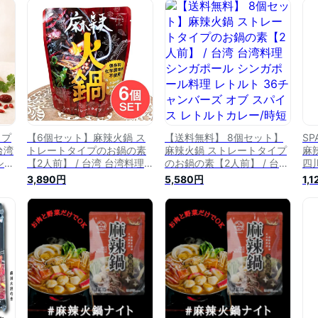
イプ
【6個セット】麻辣火鍋 ス
【送料無料】 8個セット】
SP
台湾
トレートタイプのお鍋の素
麻辣火鍋 ストレートタイプ
麻
シン
【2人前】 / 台湾 台湾料理
のお鍋の素【2人前】 / 台湾
四
6
シンガポール シンガポール
台湾料理 シンガポール シン
素
3,890円
5,580円
1,
イス
料理 レトルト 36チャンバ
ガポール料理 レトルト 36
の
6チャ
ーズ オブ スパイス レトル
チャンバーズ オブ スパイス
ル
トカレー/時短調味料 インド
レトルトカレー/時短調味料
ンド
アジアン食品 エスニック食
インド アジアン食品 エスニ
ク食
材
ック食材