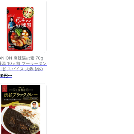
ANION 麻辣湯の素 70g
辣湯 10人前 マーラータン
川省 スパイス 火鍋 鍋の
 麻辣醤 麻辣湯の素 火鍋
129円〜
素