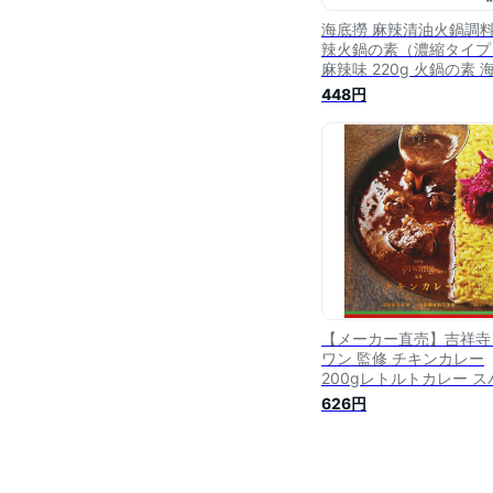
海底撈 麻辣清油火鍋調料
辣火鍋の素（濃縮タイプ
麻辣味 220g 火鍋の素 
捞
448円
【メーカー直売】吉祥寺
ワン 監修 チキンカレー
200gレトルトカレー ス
イスカレー吉祥寺 カレ
626円
36チャンバーズ・オブ
パイス 36チャンバーズ 
カレーの名店 チキンカ