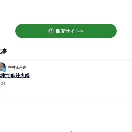
販売サイトへ
記事
中村江莉香
お家で麻辣火鍋
24