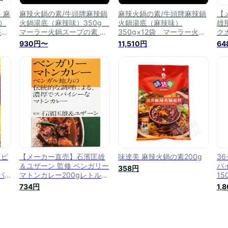
 麻
麻辣火鍋の素/牛頭牌麻辣鍋
麻辣火鍋の素/牛頭牌麻辣鍋
【
）
火鍋湯底（麻辣味）350g
火鍋湯底（麻辣味）
雄
海底
マーラー火鍋スープの素 台
350g×12袋 マーラー火鍋
ク
湾産 (約3～4人前) 火鍋湯底
スープの素 台湾産 (約3〜4
パ
930円〜
11,510円
64
人前) 火鍋湯底 - 12個セット
ズ
ン
 ピ
【メーカー直売】⽯濱匡雄
味達美 麻辣火鍋の素200g
3
＆ユザーン 監修 ベンガリー
パ
358円
パ
マトンカレー200gレトルト
15
ー
カレー スパイスカレー 36
734円
1,
・ス
チャンバーズ・オブ・スパ
36
イス 36チャンバーズ 36
レー