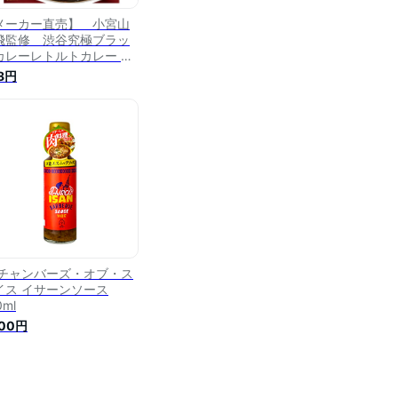
メーカー直売】 小宮山
飛監修 渋谷究極ブラッ
カレーレトルトカレー ス
イスカレー 36チャンバー
8円
・オブ・スパイス 36チャ
バーズ 36
6チャンバーズ・オブ・ス
イス イサーンソース
0ml
800円