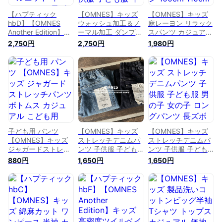
【ハプティック
【OMNES】キッズ
【OMNES】キッズ
hbD】【OMNES
ウォッシュ加工＆ノ
麻レーヨン リラック
Another Edition】キ
ーマル加工 ダンプサ
スパンツ カジュアル
ッズ ストレッチダン
ーカスパンツ KIDS
ロングパンツ 長ズボ
2,750円
2,750円
1,980円
ボールニット イージ
子供服 子ども服 イ
ン 100cm 110cm
ーパンツ 長ズボン
ージーパンツ ロング
120cm 130cm
ロングパンツ カジュ
パンツ 長ズボン コ
140cm HAPTIC ハプ
アル テックダンボー
ットンダンプ バルー
ティック 2021/ss
ル素材 100cm
ン 100cm 110cm
新商品 母の日
110cm 120cm
120cm 130cm
130cm 140cm
140cm HAPTIC ハプ
HAPTIC ハプティッ
ティック
ク 母の日
子ども用 パンツ
【OMNES】キッズ
【OMNES】キッズ
【OMNES】キッズ
ストレッチデニムパ
ストレッチデニムパ
ジャガードストレッ
ンツ 子供服 子ども
ンツ 子供服 子ども
チパンツ ボトムス
服 男の子 女の子 ロ
服 男の子 女の子 ロ
880円
1,650円
1,650円
カジュアル こども用
ングパンツ 長ズボン
ングパンツ 長ズボン
80cm 90cm 100cm
100cm 110cm
100cm 110cm
110cm 120cm
120cm 130cm
120cm 130cm
130cm 140cm
140cm 150cm カジ
140cm カジュアル
HAPTIC ハプティッ
ュアル HAPTIC ハプ
HAPTIC ハプティッ
ク 母の日
ティック
ク【Aクーポン対
象】