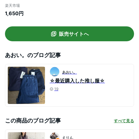
パンツ 無地 100cm 110cm 120cm 130cm
楽天市場
140cm HAPTIC ハプティック 母の日
1,650円
販売サイトへ
あおい。
のブログ記事
あおい。
☆最近購入した推し服☆
19
この商品のブログ記事
すべて見る
えりん