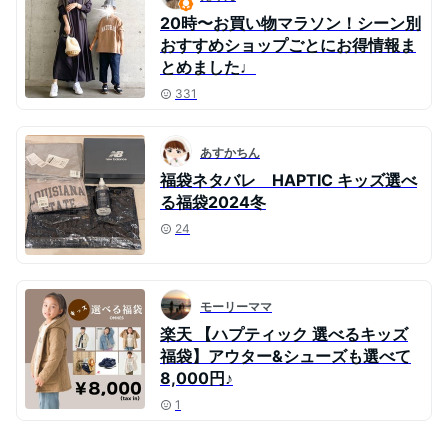
20時〜お買い物マラソン！シーン別
おすすめショップごとにお得情報ま
とめました♩
331
あすかちん
福袋ネタバレ HAPTIC キッズ選べ
る福袋2024冬
24
モーリーママ
楽天 【ハプティック 選べるキッズ
福袋】アウター&シューズも選べて
8,000円♪
1