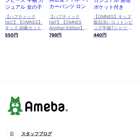
【ハプティック
【ハプティック
【OMNES】キッズ
hbC】【OMNES】
hbF】【OMNES
製品洗いコットンビ
キッズ 綿麻カット
Another Edition】キ
ッグ半袖Tシャツ ト
ワンピース 半袖 カ
ッズ 高密度ツイルベ
ップス カジュアル
550円
799円
440円
ジュアル 女の子 無
イカーパンツ ロング
無地 ポケット付き
地 サイドスリット
パンツ カジュアル
100cm 110cm
100cm 110cm
男の子 女の子 長ズ
120cm 130cm
120cm 130cm
ボン 100cm 110cm
140cm HAPTIC ハプ
140cm HAPTIC ハプ
120cm 130cm
ティック 母の日
ティック【■】
140cm HAPTIC ハプ
ティック
スタッフブログ