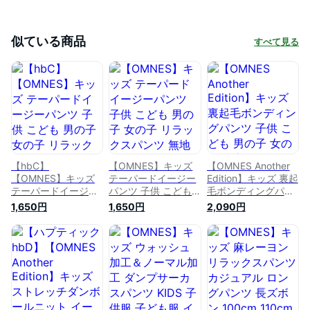
似ている商品
すべて見る
【hbC】
【OMNES】キッズ
【OMNES Another
【OMNES】キッズ
テーパードイージー
Edition】キッズ 裏起
テーパードイージー
パンツ 子供 こども
毛ボンディングパン
パンツ 子供 こども
男の子 女の子 リラ
ツ 子供 こども 男の
1,650円
1,650円
2,090円
男の子 女の子 リラ
ックスパンツ 無地
子 女の子 防寒 あっ
ックスパンツ 無地
100cm 110cm
たかパンツ 100cm
100cm 110cm
120cm 130cm
110cm 120cm
120cm 130cm
140cm 【■】
130cm 140cm カジ
140cm HAPTIC ハプ
ュアル HAPTIC ハプ
ティック
ティック 母の日