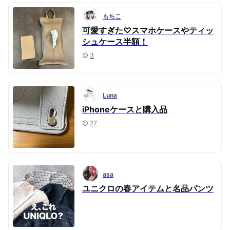
もちこ
可愛すぎた♡スマホケースやティッ
シュケース半額！
3
Luna
iPhoneケースと購入品
27
asa
ユニクロの春アイテムと名品パンツ