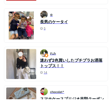
©️
長男のケータイ
5
れみ
迷わず2色買いしたプチプラお洒落
トップス！！
14
chocolat*
スマホケースブリジオ半額クーポン
♥ハンディファンも半額♥