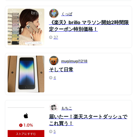
くっぱ
《楽天》brillo マラソン開始2時間限
定クーポン特別価格！
37
mugimugi1218
そして日常
4
もちこ
届いたー！楽天スタートダッシュで
これ買う！
5