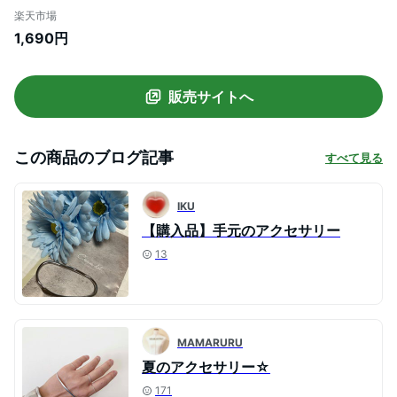
しゃれ メタル ウェーブ バングル 大人 上品
楽天市場
シンプル フェミニン ゴールド シルバー
1,690円
販売サイトへ
この商品のブログ記事
すべて見る
IKU
【購入品】手元のアクセサリー
13
MAMARURU
夏のアクセサリー☆
171