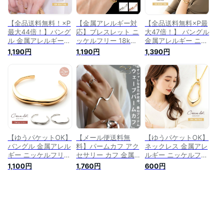
ー 誕生日 プレゼン
ト
【全品送料無料！×P
【金属アレルギー対
【全品送料無料×P最
最大44倍！】バング
応】ブレスレット ニ
大47倍！】 バングル
ル 金属アレルギー
ッケルフリー 18kコ
金属アレルギー ニッ
ニッケルフリー 18k
ーティング レディー
ケルフリー 18kコー
1,190円
1,190円
1,390円
コーティング レディ
ス チェーン メタル
ティング レディース
ース 変形 カーブ ウ
大人 華奢 シンプル
ぷっくり ブレスレッ
ェーブ ぷっくり メ
ゴールド シルバー
ト メタル オープン
タル ブレスレット
ピンクゴールド
バングル ゴールド
大人 ゴールド シル
シルバー 大人 上品
バー
エレガント カジュア
ル きれいめ シンプ
ル
【ゆうパケットOK】
【メール便送料無
【ゆうパケットOK】
バングル 金属アレル
料】パームカフ アク
ネックレス 金属アレ
ギー ニッケルフリー
セサリー カフ 金属
ルギー ニッケルフリ
レディース ブレスレ
アレルギー対応 ニッ
ー 18kコーティング
1,100円
1,760円
600円
ット ヴィンテージ調
ケルフリー 真鍮 ウ
レディース ショート
クラフト調 ウェーブ
ェーブ パームリング
オーバル 変形 ベネ
ぷっくり 変形 メタ
ブレスレット 手の甲
チアンチェーン メタ
ル 大人 上品 エレガ
飾り シルバー ゴー
ル 大人 上品 エレガ
ント きれいめ シン
ルド 変形 大人 レデ
ント シンプル フェ
プル フェミニン ゴ
ィース おしゃれ 上
ミニン ゴールド シ