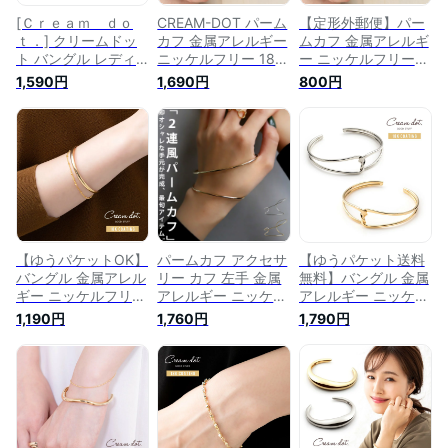
[Ｃｒｅａｍ ｄｏ
CREAM-DOT パーム
【定形外郵便】パー
ｔ．] クリームドッ
カフ 金属アレルギー
ムカフ 金属アレルギ
ト バングル レディ
ニッケルフリー 18k
ー ニッケルフリー
ース 人気 金属アレ
コーティング レディ
18kコーティング レ
1,590円
1,690円
800円
ルギー ニッケルフリ
ース おしゃれ メタ
ディース おしゃれ
ー 18kコーティング
ル バングル ダブル
メタル バングル ダ
パームカフ メタル
ライン 2連風 左手用
ブルライン 2連風 左
ウェーブ カジュアル
コンビカラー バイカ
手用 コンビカラー
シンプル 【ゴールド
ラー レイヤード 大
バイカラー レイヤー
×ワンサイズ】
人 ゴールド シルバ
ド 大人 ゴールド シ
ー アクセサリー
ルバー outlet
【ゆうパケットOK】
パームカフ アクセサ
【ゆうパケット送料
バングル 金属アレル
リー カフ 左手 金属
無料】バングル 金属
ギー ニッケルフリー
アレルギー ニッケル
アレルギー ニッケル
18kコーティング レ
フリー 真鍮 パーム
フリー 18kコーティ
1,190円
1,760円
1,790円
ディース ブレスレッ
リング ブレスレット
ング レディース ブ
ト 2連 オープンバン
バングル 手の甲 飾
レスレット クロスラ
グル メタル ボール
り シルバー ゴール
イン ひねり オープ
チェーン 大人 上品
ド 変形 繊細 上品 デ
ンバングル ゴールド
エレガント フェミニ
ザイン シンプル 大
シルバー 大人 上品
ン ゴールド シルバ
人 レディース おし
エレガント きれいめ
ー ピンクゴールド
ゃれ 上品 パーティ
シンプル フェミニン