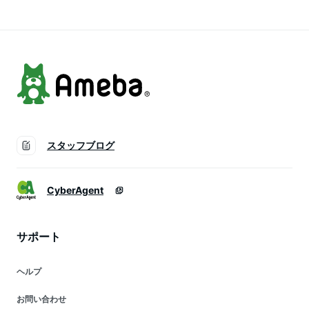
ールド シルバー
品 パーティー 誕生
ルバー ピンクゴール
outlet
日 プレゼント ◎メ
ド outlet
ール便可！
スタッフブログ
CyberAgent
サポート
ヘルプ
お問い合わせ