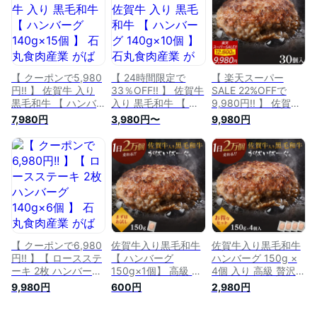
佐賀 お肉 牛肉 食品
佐賀 お肉 肉 牛肉 食
産 お取り寄せ 冷凍
詰め合わせ ギフト
品 詰め合わせ ギフ
食品 佐賀 お肉 肉 牛
プレゼント 贈答用
ト プレゼント 贈答
肉 食品 詰め合わせ
内祝い お祝い 贈り
用 内祝い お祝い 贈
ギフト プレゼント
物 肉
り物 肉
贈答用 内祝い お祝
い 贈り物 肉
【 クーポンで5,980
【 24時間限定で
【 楽天スーパー
円!! 】 佐賀牛 入り
33％OFF!! 】 佐賀牛
SALE 22%OFFで
黒毛和牛 【 ハンバ
入り 黒毛和牛 【 ハ
9,980円!! 】 佐賀牛
ーグ 140g×15個 】
ンバーグ 140g×10個
入り 黒毛和牛 【 ハ
7,980円
3,980円〜
9,980円
石丸食肉産業 がばい
】 石丸食肉産業 が
ンバーグ 140g× 30
ばーぐ 無添加 ハン
ばいばーぐ 無添加
個 】 石丸食肉産業
バーグ 冷凍 国産 お
ハンバーグ 冷凍 国
がばいばーぐ 無添加
取り寄せ 冷凍食品
産 お取り寄せ 冷凍
ハンバーグ 冷凍 国
佐賀 お肉 牛肉 食品
食品 佐賀 お肉 肉 牛
産 お取り寄せ 冷凍
詰め合わせ ギフト
肉 食品 詰め合わせ
食品 佐賀 お肉 牛肉
プレゼント 贈答用
ギフト プレゼント
食品 詰め合わせ ギ
内祝い お祝い 贈り
贈答用 内祝い お祝
フト プレゼント 贈
物 お歳暮 ギフト 肉
い 贈り物 冬ギフト
答用 内祝い お祝い
御歳暮
肉
贈り物 肉
【 クーポンで6,980
佐賀牛入り黒毛和牛
佐賀牛入り黒毛和牛
円!! 】【 ロースステ
【 ハンバーグ
ハンバーグ 150g ×
ーキ 2枚 ハンバーグ
150g×1個】 高級 贅
4個 入り 高級 贅沢
140g×6個 】 石丸食
沢 石丸食肉産業 が
石丸食肉産業 がばい
9,980円
600円
2,980円
肉産業 がばいばーぐ
ばいばーぐ 佐賀牛
ばーぐ 佐賀牛 黒毛
無添加 ハンバーグ
黒毛 和牛 無添加 冷
和牛 無添加 冷凍 国