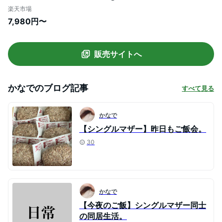
食肉産業 がばいばーぐ 無添加 ハンバーグ
楽天市場
冷凍 国産 お取り寄せ 冷凍食品 佐賀 お肉
7,980円〜
肉 牛肉 食品 詰め合わせ ギフト プレゼント
贈答用 内祝い お祝い 贈り物 肉 お中元 御
中元 ギフト
販売サイトへ
かなで
のブログ記事
すべて見る
かなで
【シングルマザー】昨日もご飯会。
30
かなで
【今夜のご飯】シングルマザー同士
の同居生活。