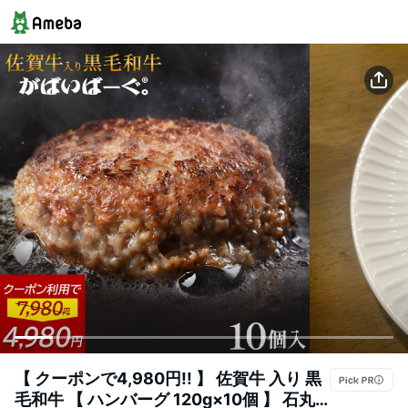
【 クーポンで4,980円!! 】 佐賀牛 入り 黒
毛和牛 【 ハンバーグ 120g×10個 】 石丸