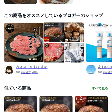
この商品をオススメしているブロガーのショップ
みきゃこのおすすめ
あおいの
商品数
1,484
商品数
似ている商品
すべて見る