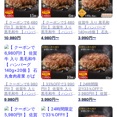
【 クーポンで6,480
【 クーポンで3,480
佐賀牛 入り 黒毛和
円!! 】 佐賀牛 入り
円!! 】 佐賀牛 入り
牛 【 ハンバーグ
黒毛和牛 【 ハンバ
黒毛和牛 【 ハンバ
140g×6個 】 石丸食
ーグ 120g×15個 】
ーグ 120g×6個 】 石
肉産業 がばいばーぐ
10,980円
4,980円〜
3,990円〜
石丸食肉産業 がばい
丸食肉産業 がばいば
無添加 ハンバーグ
ばーぐ 無添加 ハン
ーぐ 無添加 ハンバ
冷凍 国産 お取り寄
バーグ 冷凍 国産 お
ーグ 冷凍 国産 お取
せ 冷凍食品 佐賀 お
取り寄せ 冷凍食品
り寄せ 冷凍食品 佐
肉 牛肉 食品 詰め合
佐賀 お肉 牛肉 食品
賀 お肉 牛肉 食品 詰
わせ ギフト プレゼ
詰め合わせ ギフト
め合わせ ギフト プ
ント 贈答用 内祝い
プレゼント 贈答用
レゼント 贈答用 内
お祝い 贈り物 肉
内祝い お祝い 贈り
祝い お祝い 贈り物
物 肉 お中元 御中元
肉 お中元 御中元 ギ
ギフト
フト
【 クーポンで6,980
【 33%OFFで3,990
【 24時間限
円!! 】 佐賀牛 入り
円!! 】 佐賀牛 入り
定!!33％OFFで
黒毛和牛 【 ハンバ
黒毛和牛 【 ハンバ
3,980円!! 】 佐賀牛
ーグ 140g×20個 】
ーグ 140g×10個 】
入り 黒毛和牛 【 ハ
9,980円
3,990円〜
3,980円〜
石丸食肉産業 がばい
石丸食肉産業 がばい
ンバーグ 140g×10個
ばーぐ 無添加 ハン
ばーぐ 無添加 ハン
】 石丸食肉産業 が
バーグ 冷凍 国産 お
バーグ 冷凍 国産 お
ばいばーぐ 無添加
取り寄せ 冷凍食品
取り寄せ 冷凍食品
ハンバーグ 冷凍 国