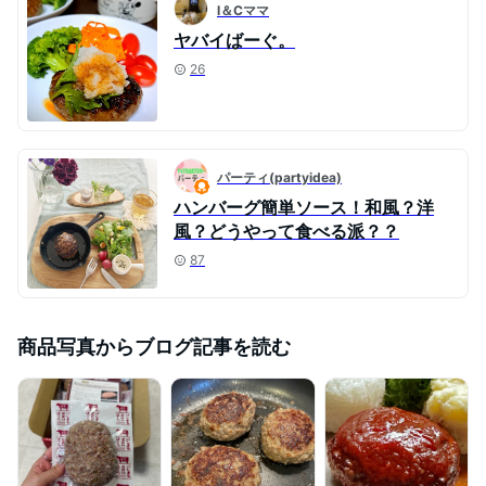
l＆Cママ
ヤバイばーぐ。
26
パーティ(partyidea)
ハンバーグ簡単ソース！和風？洋
風？どうやって食べる派？？
87
商品写真からブログ記事を読む