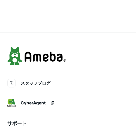
冷凍 国産 お取り寄
凍 国産 佐賀県産 大
産 佐賀県産 大きめ
せ 冷凍食品 佐賀 黒
きめ 肉 お肉 精肉 牛
肉 お肉 精肉 牛肉 ギ
毛和牛 お肉 牛肉 ロ
肉 ギフト 贈答 冷凍
フト 贈答 冷凍 父の
ース ステーキ 肉 食
お中元 グルメ 暑中
日 プレゼント
品 ギフト プレゼン
見舞い 夏 ギフト
ト 詰め合わせ 贈り
物 肉
スタッフブログ
CyberAgent
サポート