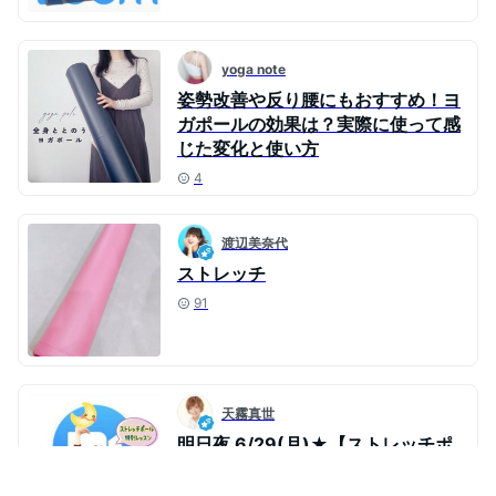
yoga note
姿勢改善や反り腰にもおすすめ！ヨ
ガポールの効果は？実際に使って感
じた変化と使い方
4
渡辺美奈代
ストレッチ
91
天霧真世
明日夜 6/29(月)★【ストレッチポ
ール特別レッスン】ｵﾝﾗｲﾝﾏﾖｻｻｲｽﾞ