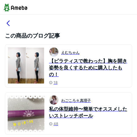
この商品のブログ記事
えむちゃん
【ピラティスで教わった】胸を開き
姿勢を良くするために購入したも
の！
18
わごころ☆真理子
私の体型維持〜簡単でオススメした
いストレッチポール
48