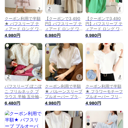
クーポン利用で半額
【クーポンで3,490
【クーポンで3,490
★ パフスリーブ テ
円】パフスリーブ テ
円】パフスリーブ テ
ィアード ロング ワ
ィアード ロング ワ
ィアード ロング ワ
ンピース 半袖 レデ
ンピース 半袖 ボリ
ンピース 半袖 ボリ
4,980円
6,980円
6,980円
ィース 五分袖 ミモ
ューム袖 フレアカジ
ューム袖 フレア 可
レ フレア ボリュー
ュアル きれいめ シ
愛い 流行 カジュア
ム袖 ゆったり 大き
ンプル フェミニン
ル きれいめ シンプ
め 可愛い 流行 カジ
ガーリー 大人可愛い
ル フェミニン ガー
ュアル フェミニン
春 夏 ゆったり 無地
リー 大人可愛い 春
きれいめ ガーリー
ブラック 黒 ベージ
夏マキシ レディース
大人可愛い 春 夏 無
ュ マキシ レディー
春 夏 人気 プチプラ
地 【予約販売：8月
ス 韓国ファッション
韓国ファッション
20日に発送予定】
【予約販売：7月10
【予約販売：5月20
日に発送予定】
日に発送予定】
パフスリーブ ぽこぽ
クーポン利用で半額
クーポン利用で半額
こ フリルネック ブ
★ バルーンスリーブ
★ フラワーモチーフ
ラウス 半袖 五分袖
プルオーバー ブラウ
プルオーバー フリル
トップス カットソー
ス クルーネック 五
ブラウス 半袖 五分
6,480円
4,980円
4,980円
プルオーバー ボリュ
分袖 半袖 トップス
袖 トップス パフス
ーム袖 ゆったり 可
バルーン袖 パフスリ
リーブ クルーネック
愛い カジュアル フ
ーブ 春 夏 無地 ゆっ
ドレープ 花 ゆった
ェミニン ガーリー
たり オフィス 可愛
り 可愛い カジュア
きれいめ 上品 春 夏
い ガーリー フェミ
ル フェミニン ガー