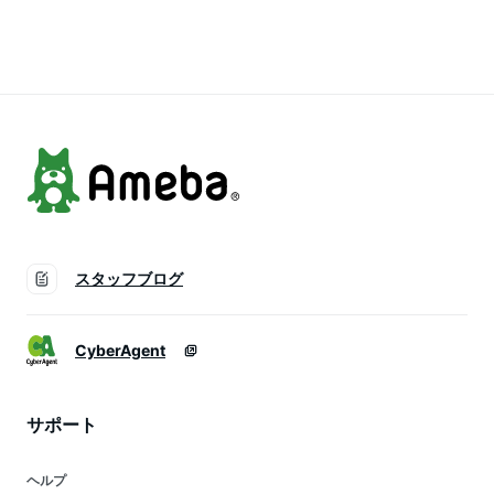
ン きれいめ 春 秋 冬
ューム袖 可愛い リ
ったり 大きめ 可愛
レディース 韓国ファ
ボン パイピンク き
い フェミニン ガー
ッション【予約販
れいめ 上品 フェミ
リー きれいめ シン
売：8月31日に発送
ニン ガーリー 夏 ゆ
プル 大人可愛い 春
予定】
ったり 楽ちん 体型
夏 無地 【予約販
カ バーマキシ 無地
売：6月30日に発送
レディース 韓国
予定】
スタッフブログ
CyberAgent
サポート
ヘルプ