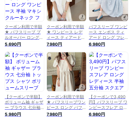
レディース 韓国ファ
ニン きれいめ 上品
リー きれいめ 上品
ッション
レディース 韓国ファ
春 夏 レディース 韓
ッション【予約販
国ファッション【予
売：8月20日に発送
約販売：7月25日に
予定】
発送予定】
クーポン利用で半額
クーポン利用で半額
パフスリーブ ワンピ
★ パフスリーブ プ
★ ワンピース レデ
ース エンボス ティ
ルオーバー ロング
ィース ティアード
アード ロング フレ
ワンピース 半袖 マ
半袖 白 パフスリー
ア ふくれジャガード
5,690円
7,980円
6,980円
キシ クルーネック
ブ ロング マキシ ミ
半袖 レディース 五
フレア Aライン ボリ
モレ Aライン フレア
分袖 ぽこぽこ ミモ
ューム袖 シンプル
ジャガード ゆったり
レ ボリューム袖 マ
レディース 春 夏 お
大きめ 可愛い フェ
タニティ ゆったり
しゃれ 流行 シンプ
ミニン ガーリー き
大きめ 可愛い 流行
ル 可愛い きれいめ
れいめ 上品 カジュ
カジュアル フェミニ
ガーリー フェミニン
アル 可愛い夏 無地
ン きれいめ ガーリ
無地 ゆったり 大き
韓国ファッション
ー 大人可愛い 春 夏
め 体型カバー 韓国
【予約販売：8月31
無地 韓国
ファッション
日に発送予定】
【クーポンで半額】
クーポン利用で半額
【クーポンで3,490
ボリューム袖 ギャザ
★ パフスリーブワン
円】パフスリーブ ワ
ー ブラウス 七分袖
ピース ロング パフ
ンピースフレア ロン
トップス シャツ ボ
スリーブ ドット ロ
グ レディース 半袖
5,980円
7,980円
6,980円
リュームスリーブ パ
ング フレア ワンピ
五分袖 スクエアネッ
フスリーブ 長袖 無
ース 半袖 ボリュー
ク パワショル ブラ
地 可愛い フェミニ
ム袖 半袖 水玉 ボリ
ック ホワイト 白 ゆ