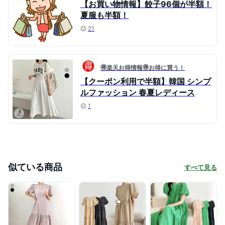
【お買い物情報】餃子96個が半額！
夏服も半額！
21
🉐楽天お得情報🉐お得に買う！
【クーポン利用で半額】韓国 シンプ
ルファッション 春夏レディース
1
似ている商品
すべて見る