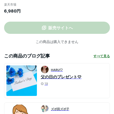
ボリューム袖 五分袖 Aライン ボリューム
楽天市場
袖 可愛い カジュアル きれいめ 上品 フェミ
6,980円
ニン ガーリー 春 夏 ゆったり マキシ レデ
ィース 韓国ファッション【予約販売：6月
30日に発送予定】
販売サイトへ
この商品は購入できません
この商品のブログ記事
すべて見る
HARU🤍
父の日のプレゼント♡
19
ズボ田ズボ子