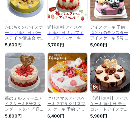
リームケーキ スイー
ション パーティ 冬
ツ 誕生日プレゼント
ギフト ジェラート
お祝い
かぼちゃのアイスケ
送料無料 アイスケー
アイスケーキ 子供
ーキ お誕生日 バー
キ 誕生日 ミルフィ
ぶどうのモンスター
スデイ お誕生会 ホ
ーユアイスケーキ ケ
アイスケーキ 5号 送
ームパーティー プレ
ーキアイス お誕生日
料無料 アイス ケー
5,600円
5,700円
5,900円
ゼント カード付き
バースデイ お誕生会
キ 誕生日 お誕生日
アイスクリーム ケー
ホームパーティ プレ
ケーキ こども 誕生
キ アイス スイーツ
ゼント カード付き
日ケーキ プレゼント
誕生日プレゼント お
アイスクリーム ケー
スイーツ ギフト 食
祝い ケーキアイス
キ アイス 魁ジェラ
べ物 アイスクリーム
魁ジェラート
ート ギフトアイスケ
ーキ 子供 スイーツ
誕生日プレゼント お
祝い
苺のミルフィーユア
クリスマスアイスケ
【送料無料】アイス
イスケーキ5号スタ
ーキ 2025 クリスマ
ケーキ 誕生日 チョ
ンダートタイプ 送料
ス ケーキ 予約 アイ
コレートアイスケー
無料 【あす楽】12時
スケーキ 6号 クリス
キ 6号サイズ 直径
5,800円
6,400円
5,900円
までのご注文で当日
マス 2025ケーキ ヨ
18cm 大きめサイズ
発送 4〜6人分バー
ーグルトアイスケー
ケーキアイス 大人数
スデーアイスケーキ
キ 苺 アイスクリー
用 ケーキ アイス お