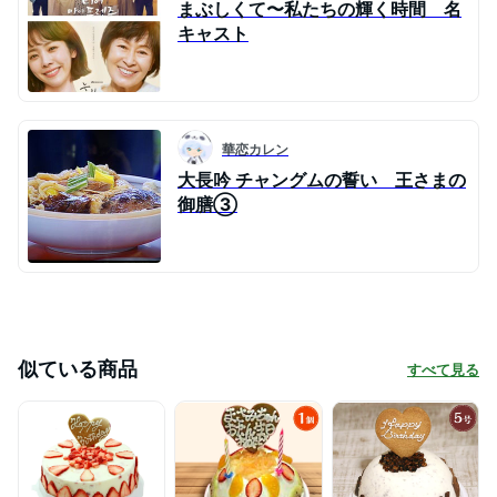
まぶしくて〜私たちの輝く時間 名
キャスト
華恋カレン
大長吟 チャングムの誓い 王さまの
御膳③
似ている商品
すべて見る