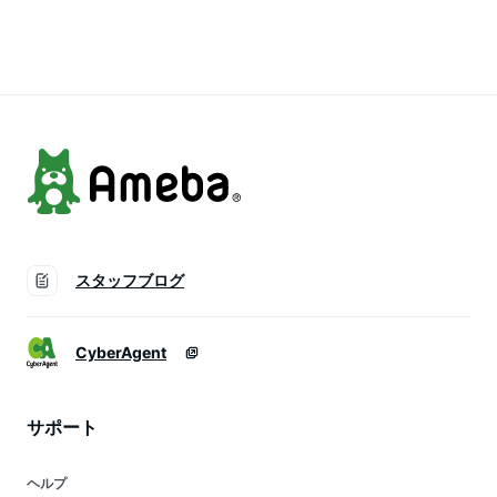
お誕生日 お誕生日プ
ムケーキ 送料無料
誕生日 バースデイ
レゼント アイスクリ
アイス 子供 に喜ば
お誕生会 ホームパー
ームケーキ アイスケ
れる味 ホールケーキ
ティ プレゼント カ
ーキ アイス ケーキ
いちごアイス クリス
ード付き アイスクリ
アイスクリーム 土・
マスアイス
ーム 魁ジェラート
日発送
アイスクリームケー
キ
スタッフブログ
CyberAgent
サポート
ヘルプ