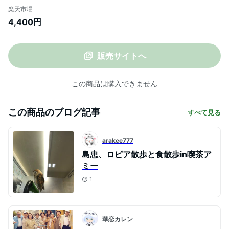
アイスクリーム ヨーグルトアイス いちご
楽天市場
ヨーグルト アイスケーキ お祝い ギフト プ
4,400円
レゼント アイスクリームケーキ
販売サイトへ
この商品は購入できません
この商品のブログ記事
すべて見る
arakee777
島忠、ロピア散歩と食散歩in喫茶ア
ミー
1
華恋カレン