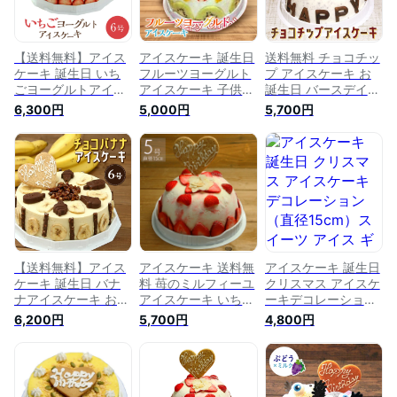
【送料無料】アイス
アイスケーキ 誕生日
送料無料 チョコチッ
ケーキ 誕生日 いち
フルーツヨーグルト
プ アイスケーキ お
ごヨーグルトアイス
アイスケーキ 子供
誕生日 バースデイ
ケーキ 6号（18cm）
フローズンヨーグル
お誕生日ギフト お誕
6,300円
5,000円
5,700円
ケーキ アイス お誕
ト ケーキ アイス お
生会 ホームパーティ
生日ケーキ アイスク
誕生日 バースデイ
ー プレゼント カー
リーム バースデーケ
フルーツたっぷり お
ド付き アイスクリー
ーキ お誕生会 ホー
誕生会 ホームパーテ
ム チョコレート 魁
ムパーティー お誕生
ィ プレゼント カー
ジェラート ケーキア
日プレゼント カード
ド付き アイスクリー
イス ケーキ アイス
付き 大人数用 6人〜
ム アイスクリームケ
ギフト アイスクリー
8人 いちごデコレー
ーキ 魁ジェラート
ムケーキ
ション アイスクリー
ムケーキ
【送料無料】アイス
アイスケーキ 送料無
アイスケーキ 誕生日
ケーキ 誕生日 バナ
料 苺のミルフィーユ
クリスマス アイスケ
ナアイスケーキ お誕
アイスケーキ いちご
ーキデコレーション
生日ケーキ 6号
アイス ミルフィーユ
（直径15cm）スイ
6,200円
5,700円
4,800円
（18cm）6人用 バナ
アイス イチゴケーキ
ーツ アイス ギフト
ナとチョコのアイス
バースデー バースデ
アイスクリーム 大人
アイスクリーム バナ
ーケーキ アイスクリ
子供 ケーキ お誕生
ナアイス ギフト ケ
ームケーキ アイスク
日 ギフト カード付
ーキアイス アイスク
リーム
き いちご デコレー