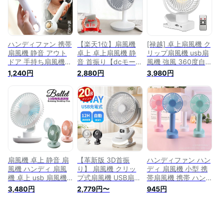
ニファン 持ち運び
ァン 持ち運び 扇風
携帯便利 羽無し グ
扇風機 バッテリー内
機 バッテリー内蔵
ッズ 手持ち扇風機
蔵
暑さ対策
ハンディファン 携帯
【楽天1位】扇風機
[禄越] 卓上扇風機 ク
扇風機 静音 アウト
卓上 卓上扇風機 静
リップ扇風機 usb扇
ドア 手持ち扇風機
音 首振り【dcモータ
風機 強風 360度自動
ハンディ 扇風機 卓
ー】【最大40H回
首振り 風量4段階調
1,240円
2,880円
3,980円
上扇風機 ミニ扇風機
転】【4段風量】コ
節 リモコン付き 静
usb扇風機 ミニファ
ンセント 卓上扇風機
音 小型 ミニ扇風機
ン コンパクト スタ
オフィス 静音 強風
ミニファン 吊り下げ
ンド 持ち運び 充電
usb コンパクト 卓上
USB充電式 アロマ機
式 ポータブル扇風機
扇風機 usb扇風機 お
能 タイマー機能 LED
ポータブルファン ハ
しゃれ 扇風機 リビ
ライト付き 扇風機
ンディ扇風機 ハンデ
ング dc 携帯扇風機
コードレス リビング
ィー扇風機
車載 ミニ扇風機 卓
オフィス アウトドア
上 熱中症 デスク
車用 卓上扇風機 (ホ
ワイト)
扇風機 卓上 静音 扇
【革新版 3D首振
ハンディファン ハン
風機 ハンディ 扇風
り】 扇風機 クリッ
ディ 扇風機 小型 携
機 卓上 usb 扇風機
プ式扇風機 USB扇風
帯扇風機 携帯 ハン
充電式 ポータブル
機 充電式 コードレ
ディ 卓上扇風機 冷
3,480円
2,779円〜
945円
携帯扇風機 DC usb
ス 卓上 クリップ型
風扇 ミニ扇風機 手
充電式 静音 ミニ扇
静音 ミニ扇風機
持ち 手持 usb充電式
風機 無段階調節 角
USBファン デスク
風量調節 携帯便利