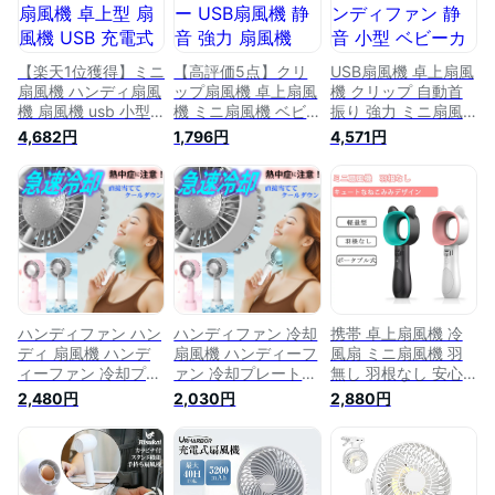
【楽天1位獲得】ミニ
【高評価5点】クリ
USB扇風機 卓上扇風
扇風機 ハンディ扇風
ップ扇風機 卓上扇風
機 クリップ 自動首
機 扇風機 usb 小型
機 ミニ扇風機 ベビ
振り 強力 ミニ扇風
扇風機 卓上型 扇風
ーカー USB扇風機
機 ハンディファン
4,682円
1,796円
4,571円
機 USB 充電式 自動
静音 強力 扇風機
静音 小型 ベビーカ
首振り 扇風機 USB
USB クリップ 卓上
ー 携帯扇風機 ミニ
扇風機 強力 静音 卓
充電式 静音 冷風扇
ファン リビング 扇
上扇風機 首振り パ
節電 強風 熱中症対
風機 4段階風量 USB
ワーアップ 風量調節
策 伸びる 曲げる お
充電
持ち運び便利 オフィ
しゃれ バッテリー内
ス ペット用 ミニフ
蔵 地震 送料無料
ァン おしゃれ 冷風
扇 節電 強風 熱中症
対策 送料無料
ハンディファン ハン
ハンディファン 冷却
携帯 卓上扇風機 冷
ディ 扇風機 ハンデ
扇風機 ハンディーフ
風扇 ミニ扇風機 羽
ィーファン 冷却プレ
ァン 冷却プレート
無し 羽根なし 安心
ート 急速冷却 静音
急速冷却 静音 USB
子供 ハンディファン
2,480円
2,030円
2,880円
USB充電式 卓上扇風
充電式 卓上扇風機
ハンディ 扇風機 小
機 携帯扇風機 手持
携帯扇風機 手持ち
型 携帯扇風機 携帯
ち 小型扇風機 ミニ
小型扇風機 ミニ扇風
ハンディ 卓上扇風機
扇風機 usb 扇風機
機 usb 扇風機 ポー
冷風扇 ミニ扇風機
ポータブル扇風機 ミ
タブル扇風機 ミニフ
usb充電式 風量調節