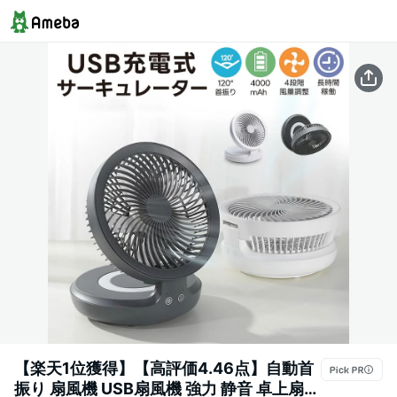
【楽天1位獲得】【高評価4.46点】自動首
振り 扇風機 USB扇風機 強力 静音 卓上扇風