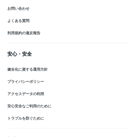
お問い合わせ
よくある質問
利用規約の違反報告
安心・安全
健全化に資する運用方針
プライバシーポリシー
アクセスデータの利用
安心安全なご利用のために
トラブルを防ぐために