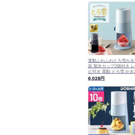
ルー シンプル ドウシシ
DOSHISHA 氷かき器 
ント おうちじかん 自宅 
イーツ お菓子作りデザ
子供と一緒 夏休み
電動ふわふわとろ雪かき
器 製氷カップ2個付き 
ピ付き 電動 とろ雪 かき
器 かき氷機 氷かき器 ブ
6,028円
ック ブルー DTS-B5 ド
シャ DOSHISHA【送料
料】【レビュー報告でア
ススプーン】