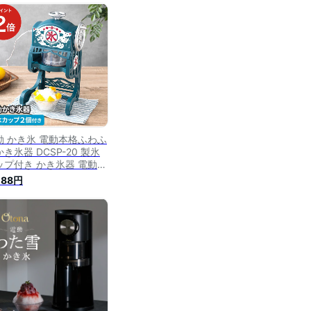
 DOSHISHA【送料無
】
動 かき氷 電動本格ふわふ
き氷器 DCSP-20 製氷
ップ付き かき氷器 電動
き氷 細かい ふわふわ お
088円
ゃれ 氷かき器 ドウシシャ
庭用 雪 氷削り ドウシシ
 ふわふわ おやつ 家庭用
り シャーベット