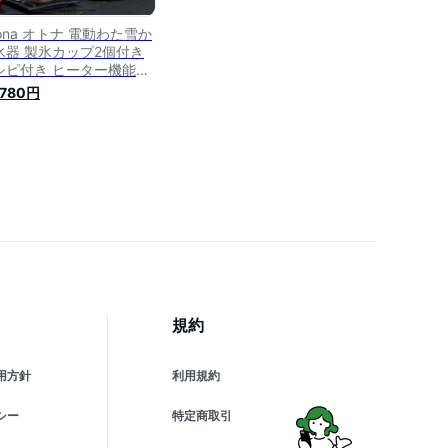
ona オトナ 電動わた雪か
氷器 製氷カップ2個付き
シピ付き ヒーター機能搭
 電動 わた雪 かき氷器 か
,780円
機 氷かき器 DSHH-20
シシャ DOSHISHA【送
無料】
規約
用方針
利用規約
シー
特定商取引