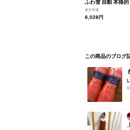
ふわ雪 自動 本格的
氷不可 製氷カップ付
楽天市場
おうちじかん 自宅 
6,028円
この商品のブログ