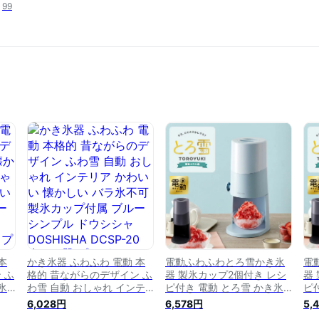
99
本
かき氷器 ふわふわ 電動 本
電動ふわふわとろ雪かき氷
電
 ふ
格的 昔ながらのデザイン ふ
器 製氷カップ2個付き レシ
器
氷
わ雪 自動 おしゃれ インテ
ピ付き 電動 とろ雪 かき氷
ピ
ア
リア かわいい 懐かしい バ
器 かき氷機 氷かき器 ブラ
器
6,028円
6,578円
5,
 ブ
ラ氷不可 製氷カップ付属 ブ
ック ブルー DTS-B5 ドウシ
ック