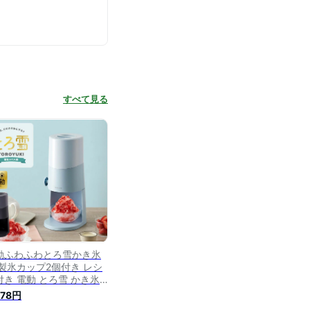
すべて見る
動ふわふわとろ雪かき氷
 製氷カップ2個付き レシ
付き 電動 とろ雪 かき氷
 かき氷機 氷かき器 ブラ
478円
 ブルー DTS-B5 ドウシ