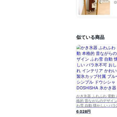
似ている商品
かき氷器 ふわふわ 電動 
格的 昔ながらのデザイン
わ雪 自動 懐かしい バラ
不可 おしゃれ インテリ
6,028円
かわいい 製氷カップ付属