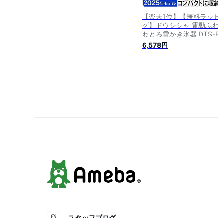
【楽天1位】【無料ラッ
グ】ドウシシャ 電動ふ
わとろ雪かき氷器 DTS-
かき氷機 自動 製氷カッ
6,578円
き バラ氷 レシピ付き ふ
ふわ とろゆき おすすめ 
気 家庭用 おしゃれ かわ
い 小型 コンパクトに収
台湾かき氷 本格的 丸洗
スタッフブログ