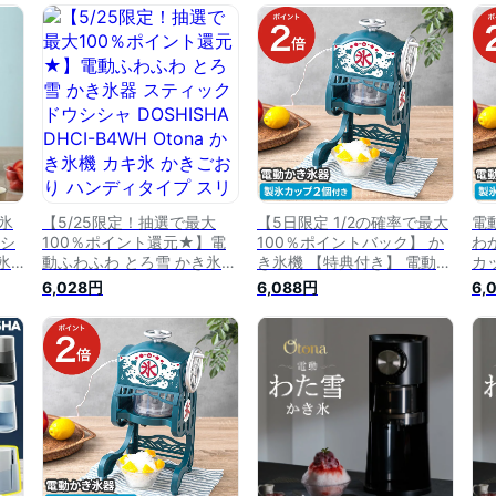
ャ
ルー シンプル ドウシシャ
シャ DOSHISHA【送料無
シャ
プレゼ
DOSHISHA DCSP-20 氷か
料】
料
ス
き器 プレゼント おうちじか
ート
ん 自宅 スイーツ お菓子作
りデザート 子供と一緒 夏休
み
氷
【5/25限定！抽選で最大
【5日限定 1/2の確率で最大
電
レシ
100％ポイント還元★】電
100％ポイントバック】 か
わか
氷
動ふわふわ とろ雪 かき氷器
き氷機 【特典付き】 電動本
カ
ラ
スティック ドウシシャ
格ふわふわかき氷器 DCSP-
か
6,028円
6,088円
6,
ウシ
DOSHISHA DHCI-B4WH
20 製氷カップ付き ふわふ
し
無
Otona かき氷機 カキ氷 かき
わ かき氷器 電動 細かい 家
家
イ
ごおり ハンディタイプ スリ
庭用削り 氷かき器 ドウシシ
ャ
ム 専用製氷カップ付き 電動
ャ 家庭用 雪 氷削り ふわふ
削
自動 シャリシャリ フワフワ
わ おやつ シャーベット お
氷調節可能 スリム コンパク
しゃれ
ト 台湾か