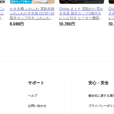
ピン
かき氷機 ふわふわ 電動本格
Otona オトナ 電動わた雪か
Ot
わふ
ふわふわかき氷器 DCSP-20
き氷器 製氷カップ2個付き
き
B5
製氷カップ付き ふわふわ か
レシピ付き ヒーター機能搭
レ
プ付
き氷器 電動 細かい 氷かき
載 電動 わた雪 かき氷器 か
載
6,088円
10,780円
10
わ
器 ドウシシャ 家庭用 おし
き氷機 氷かき器 DSHH-20
き氷
人
ゃれ かき氷 雪 氷削り 家庭
ドウシシャ DOSHISHA【送
ドウ
い
用削り ドウシシャ ふわふわ
料無料】
料
納
おやつ シャーベット
い
サポート
安心・安全
ヘルプ
健全化に資する運
お問い合わせ
プライバシーポリ