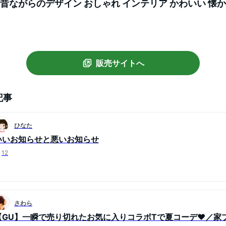
 昔ながらのデザイン おしゃれ インテリア かわいい 懐か
属 ブルー シンプル ドウシシャ DOSHISHA 氷かき器
ス
販売サイトへ
記事
ひなた
いいお知らせと悪いお知らせ
12
さわら
【GU】一瞬で売り切れたお気に入りコラボTで夏コーデ❤︎／家