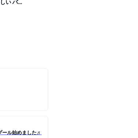
しい バラ
 プレゼント
プール始めました♬