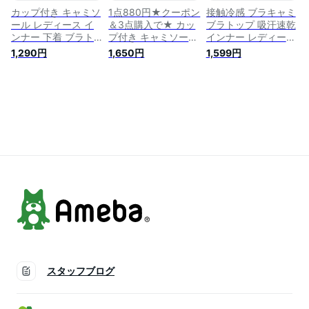
タンク
カップ付き キャミソ
1点880円★クーポン
接触冷感 ブラキャミ
ール レディース イ
＆3点購入で★ カッ
ブラトップ 吸汗速乾
ンナー 下着 ブラト
プ付き キャミソール
インナー レディース
ップ カップ付きキャ
トップス パッド カ
インナー 涼しい キ
1,290円
1,650円
1,599円
ミソール ナイトブラ
ップ キャミブラ ブ
ャミソール 通気性
パッド付き カップ付
ラトップ インナー
カップ付きキャミソ
キャミ 無地 速乾 ス
肌着 下着 無地 速乾
ール ブラキャミ ク
トレッチ 伸縮性 通
ストレッチ 伸縮性
ールインナー サラサ
気性 締め付けない
通気性 サラサラ ス
ラ 涼感
肌着 ランジェリー
ポーツ レディース
タンクトップ トップ
ス 脇汗 抗菌防臭 汗
取りインナー 重ね着
タンク
スタッフブログ