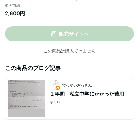
着 下着 ブラトップ ブラキャミ 大きいサイ
楽天市場
ズ 2023 イベント 秋冬 sale カップ付きキ
2,600円
ャミソール パッド付き 無地 速乾 ストレッ
チ 伸縮性 通気性 ホワイト ブラック グレー
ピンク ブルー
販売サイトへ
この商品は購入できません
この商品のブログ記事
でっかいおっさん
１年間 私立中学にかかった費用
917