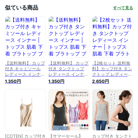
似ている商品
すべて見る
【送料無料】 カップ
【送料無料】 カップ
【2枚セット 送料無
付き キャミソール
付き タンクトップ
料】カップ付き タン
レディース インナー
レディース インナー
クトップ レディース
| トップス 肌着 下着
| トップス 肌着 下着
インナー | トップス
1,350円
1,350円
2,650円
ブラトップ ブラキャ
ブラトップ ブラキャ
肌着 下着 ブラトッ
ミ 大きいサイズ
ミ 大きいサイズ
プ ブラキャミ 大き
2023 イベント 秋冬
2023 イベント 秋冬
いサイズ 2023 イベ
sale カップ付きキャ
sale カップ付きタン
ント 秋冬 sale カッ
ミソール パッド付き
クトップ パッド付き
プ付きタンクトップ
無地 速乾 ストレッ
無地 速乾 ストレッ
パッド付き 無地 速
チ 伸縮性 通気性 ホ
チ 伸縮性 通気性 ホ
乾 ストレッチ 伸縮
ワイト ブラック グ
ワイト ブラック グ
性 通気性 ホワイト
レー ピンク ブルー
レー ピンク ブルー
ブラック グレー ブ
白 黒
白 黒
ルー 白 黒
[COTEN] カップ付き
【サマーセール】
カップ付き タンクト