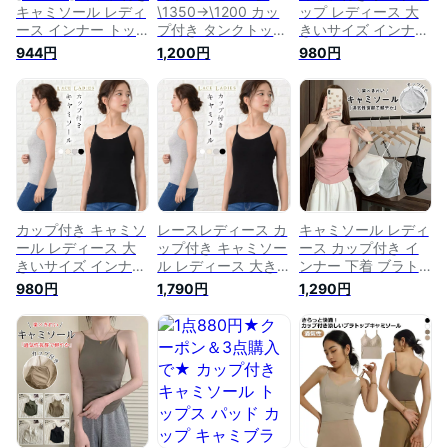
キャミソール レディ
\1350→\1200 カッ
ップ レディース 大
ース インナー トッ
プ付き タンクトップ
きいサイズ インナー
プス 肌着 下着 ブラ
レディース インナー
下着 ブラトップ ブ
944円
1,200円
980円
トップ ブラキャミ
| トップス 肌着 下着
ラキャミ キャミソー
大きいサイズ 秋冬
ブラトップ ブラキャ
ル 無地 速乾 ストレ
カップ付きキャミソ
ミ 大きいサイズ 秋
ッチ 伸縮性 通気性
ール パッド付き 無
冬 カップ付きタンク
締め付けない 肌着
地 速乾 ストレッチ
トップ パッド付き
ジムウエア ヨガウエ
伸縮性 通気性 ホワ
無地 速乾 ストレッ
ア ホワイト ブラッ
イト ブラック グレ
チ 伸縮性 通気性 ホ
ク グレー ピンク ブ
ー ピンク 白 黒 (L,
ワイト ブラック グ
ルー 白 黒
ベージュ)
レー ピンク ブルー
白 黒
カップ付き キャミソ
レースレディース カ
キャミソール レディ
ール レディース 大
ップ付き キャミソー
ース カップ付き イ
きいサイズ インナー
ル レディース 大き
ンナー 下着 ブラト
下着 ブラトップ カ
いサイズ インナー
ップ カップ付きキャ
980円
1,790円
1,290円
ップ付きキャミソー
下着 ブラトップ カ
ミソール ナイトブラ
ル ナイトブラ パッ
ップ付きキャミソー
パッド付き カップ付
ド付き カップ付 キ
ル ナイトブラ パッ
キャミ 無地 速乾 ス
ャミ 無地 速乾 スト
ド付きカップ付キャ
トレッチ 伸縮性 通
レッチ 伸縮性 通気
ミ 無地 速乾 ストレ
気性 締め付けない
性 締め付けない 肌
ッチ 伸縮性 通気性
肌着 ランジェリー
着 ランジェリー タ
締め付けない 肌着
タンクトップ トップ
ンクトップ
ランジェリー タンク
ス 脇汗 抗菌防臭 汗
トップ イン
取りインナー 重ね着