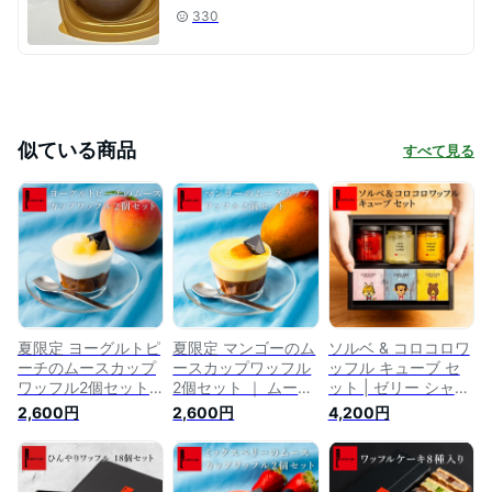
330
似ている商品
すべて見る
夏限定 ヨーグルトピ
夏限定 マンゴーのム
ソルベ & コロコロワ
ーチのムースカップ
ースカップワッフル
ッフル キューブ セ
ワッフル2個セット
2個セット ｜ ムース
ット | ゼリー シャー
桃 ヨーグルト スイ
ゼリー アイス ひん
ベット ジュレ 冷凍
2,600円
2,600円
4,200円
ーツ ムース ゼリー
やり フルーツ スイ
ひんやり フルーツ
アイス ひんやり フ
ーツ 洋菓子 夏ギフ
スイーツ フルーツゼ
ルーツ 洋菓子 ギフ
ト お取り寄せスイー
リーギフト フルーツ
ト お取り寄せスイー
ツ 退職 お礼 お菓子
シャーベット 洋菓子