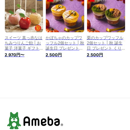
子 ワッフル ケーキ
洋菓子 ギフト お取
ー 出産 洋菓子 詰め
出産内祝い 洋菓子
り寄せスイーツ 退職
合わせ お返し お取
誕生日プレゼント 内
お礼 お菓子 おしゃ
り寄せ 内祝い 個包
祝い 焼き菓子 お取
れ 結婚 産休 出産内
装 お取り寄せスイー
り寄せスイーツ 手土
祝い 出産 お祝い返
ツ 誕生日プレゼント
産 差し入れ お礼 お
し 内祝い お返し カ
手土産 差し入れ 職
返し 冷凍 職場 プレ
ップケーキ お中元
場
ゼント
ゼリー 夏
スイーツ 真っ赤なは
かぼちゃのカップワ
栗のカップワッフル
ちみつりんご飴 | お
ッフル2個セット | 秋
2個セット | 秋 誕生
菓子 洋菓子 ギフト
誕生日 プレゼント
日 プレゼント くり
送料無料 詰め合わせ
かぼちゃ ケーキ ス
ケーキ スイーツ 送
2,970円〜
2,500円
2,500円
りんご飴 お取り寄せ
イーツ 送料無料 洋
料無料 洋菓子 ギフ
お取り寄せスイーツ
菓子 ギフト お礼 お
ト お礼 お菓子 内祝
誕生日 誕生日プレゼ
菓子 内祝い カップ
い カップケーキ 手
ント 手土産 内祝い
ケーキ 手土産 秋ス
土産 秋スイーツ 秋
プレゼント お祝い
イーツ 秋のギフト
のギフト 秋のお菓子
差し入れ ギフト パ
秋のお菓子 お返し
お返し 出産内祝い
ーティー
出産内祝い