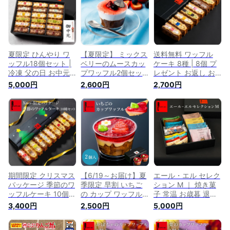
ツ 退職 お礼 お菓子
結婚 産休 出産内祝
夏ギフト お取り寄せ
結婚 出産内祝い 出
い 出産 お祝い返し
スイーツ お菓子 お
産 お祝い返し 内祝
内祝い お返し カッ
返し 手土産 ギフト
い お返し カップケ
プケーキ マンゴー
お取り寄せ 夏のスイ
ーキ 誕生日 夏ギフ
ワッフル 新作
ーツ 夏スイーツ 新
ト 新作
作
夏限定 ひんやり ワ
【夏限定】 ミックス
送料無料 ワッフル
ッフル18個セット |
ベリーのムースカッ
ケーキ 8種 | 8個 プ
冷凍 父の日 お中元
プワッフル2個セッ
レゼント お返し お
夏ギフト アイス ス
ト 夏ギフト 季節限
取り寄せ スイーツ
5,000円
2,600円
2,700円
イーツ お取り寄せス
定 フルーツ スイー
ギフト 贈り物 退職
イーツ ケーキ ギフ
ツ ワッフル 洋菓子
お礼 お菓子 おしゃ
ト お菓子 出産 内祝
ギフト 退職 お礼 お
れ 内祝い 洋菓子 詰
い 洋菓子 詰め合わ
菓子 おしゃれ 結婚
め合わせ 誕生日 可
せ 手土産 お礼 誕生
産休 出産内祝い 出
愛い お取り寄せスイ
日プレゼント 冷たい
産 お祝い返し 内祝
ーツ 職場 ワッフル
スイーツ 生菓子 送
い お返し カップケ
ケーキ お祝い スイ
料無料 お返し
ーキ ムース ゼリー
ーツギフト 手土産
ベリー 夏 お中元
お礼の品 会社
期間限定 クリスマス
【6/19～お届け】夏
エール・エル セレク
パッケージ 季節のワ
季限定 早割 いちご
ション M ｜ 焼き菓
ッフルケーキ 10個
の カップ ワッフル 2
子 常温 お歳暮 退職
セット 送料無料 ク
個 セット 夏ギフト
お礼 お菓子 スイー
3,400円
2,500円
5,000円
リスマススイーツ ス
季節限定 フルーツ
ツ ギフト プレゼン
イーツ ギフト お菓
スイーツ かわいい
ト ワッフル クッキ