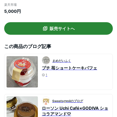
ツ スイーツ 洋菓子 夏ギフト お取り寄せス
楽天市場
イーツ お礼 お菓子 内祝い お返し カップケ
5,000円
ーキ 誕生日プレゼント 手土産 ギフト お取
り寄せ 差し入れ お祝い 新作
販売サイトへ
この商品のブログ記事
まめだいふく
プチ 苺ショートケーキパフェ
1
Sweetsღmilのブログ
ローソン Uchi Café×GODIVA ショ
コラアマンド♡