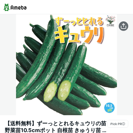
【送料無料】ずーっととれるキュウリの苗
野菜苗10.5cmポット 自根苗 きゅうり苗 キ