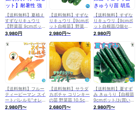
畑仕事 野菜作り
料無料 即納
送料無料 即納
【送料無料】夏植え
【送料無料】すずな
【送料無料】すずな
すずなりキュウリ
りキュウリ【9cmポ
りキュウリ【9cmポ
【野菜苗 9cmポット
ット自根苗】野菜苗
ット自根苗/2個セッ
実生苗/お買い得4個
キュウリ苗 きゅうり
ト】野菜苗 キュウリ
3,980円
2,980円〜
2,980円
セット】耐暑性 強健
苗 胡瓜苗 ベランダ
苗 きゅうり苗 胡瓜
品種 キュウリ苗 き
露地栽培 ハウス栽培
苗 ベランダ 露地栽
ゅうり苗 胡瓜苗 家
人気 定番 品種 レシ
培 ハウス栽培 人気
庭菜園 ガーデニング
ピ 多収穫 摘心なし
定番 品種 料理 レシ
ベランダ 簡単栽培
ピ 多収穫 摘心なし
露地栽培 ハウス栽培
鉢植え 庭植え プラ
ンター 人気 品種
【送料無料】フルー
【送料無料】サラダ
【送料無料】夏すず
ティーピーマン スイ
カボチャ コリンキー
み きゅうり【自根苗
ートパレルモ"オレン
の苗 野菜苗 10.5cm
9cmポット/お買い得
ジ"の苗 野菜苗
ポット自根苗 カボチ
8個セット】野菜苗
2,980円〜
2,680円〜
2,980円〜
10.5cmポット自根苗
ャ苗 かぼちゃの苗
キュウリ苗 きゅうり
パレルモ苗 パプリカ
南瓜苗 家庭菜園 ガ
苗 胡瓜 ベランダ 露
苗 ピーマン苗 家庭
ーデニング ベランダ
地栽培 Cucumbers
菜園 ガーデニング
露地栽培 簡単栽培
春野菜 夏野菜 春植
ベランダ 露地栽培
鉢植え プランター
え 夏植え 人気 品種
簡単栽培 鉢植え プ
人気 珍しい野菜 美
ハウス栽培