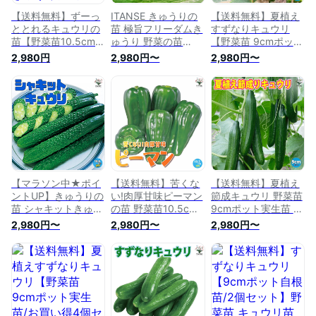
【送料無料】ずーっ
ITANSE きゅうりの
【送料無料】夏植え
ととれるキュウリの
苗 極旨フリーダムき
すずなりキュウリ
苗【野菜苗10.5cmポ
ゅうり 野菜の苗
【野菜苗 9cmポット
ット 自根苗/2個セッ
10.5cmポット 自根
実生苗】耐暑性 強健
2,980円
2,980円〜
2,980円〜
ト】きゅうり苗 キュ
苗 きゅうり苗 キュ
品種 キュウリ苗 き
ウリ苗 胡瓜苗 家庭
ウリ苗 胡瓜苗 野菜
ゅうり苗 胡瓜苗 家
菜園 ガーデニング
苗 家庭菜園 多収穫
庭菜園 ガーデニング
ベランダ 露地栽培
ベランダ菜園 春野菜
ベランダ 簡単栽培
簡単栽培 鉢植え プ
夏野菜 ガーデニング
露地栽培 ハウス栽培
ランター 長期間収穫
家庭菜園 有機栽培
鉢植え 庭植え プラ
美味しいキュウリ 耐
畑仕事 野菜作り 送
ンター 人気 品種
病性あり
料無料 即納
【マラソン中★ポイ
【送料無料】苦くな
【送料無料】夏植え
ントUP】きゅうりの
い!肉厚甘味ピーマン
節成キュウリ 野菜苗
苗 シャキットきゅう
の苗 野菜苗10.5cm
9cmポット実生苗 耐
り【野菜の苗
ポット 自根苗 ピー
暑性 強健品種 キュ
2,980円〜
2,980円〜
2,980円〜
10.5cmポット 自根
マン苗 ぴーまん苗
ウリ苗 きゅうり苗
苗】きゅうり苗 キュ
ぴーまんの苗 家庭菜
胡瓜苗 家庭菜園 ガ
ウリ苗 胡瓜苗 野菜
園 ガーデニング ベ
ーデニング ベランダ
苗 家庭菜園 多収穫
ランダ 露地栽培 簡
簡単栽培 露地栽培
ベランダ菜園 春野菜
単栽培 鉢植え プラ
ハウス栽培 鉢植え
夏野菜 ガーデニング
ンター 長期間収穫
プランター
家庭菜園 有機栽培
美味しいピーマン 送
Cucumbers 夏野菜