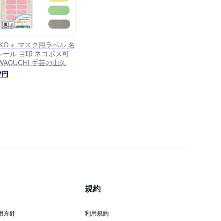
OKO＋ マスク用ラベル 名
シール 目印 ネコポス可
WAGUCHI 手芸の山久
7円
規約
用方針
利用規約