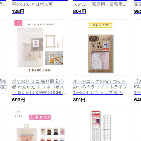
業
芸の山久 ネコポス可
ススルー 家庭用・業務用ミ
家
ン
シン兼用 12-252 ｜洋裁
パー
138円
864円
98
河口
yousai ソーイング sewing
手芸
手芸 裁縫 ホリウチ ロジ
用糸
ポケおり ミニ 織り機 初心
オーガニックの布でつくる
【カ
家庭
者 かんたん エコ ネコポス
みつろうラップ ストライプ
KA
可 tkk 河口 KAWAGUCHI 手
15-376 エコ ラップ 蜜ろう
12
用
芸の山久
KAWAGUCHI 河口 手芸の山
693円
891円
64
ミシ
久 ネコポス可
ミシ
や解
作業
芸
メイ