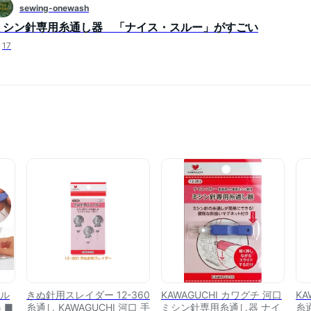
sewing-onewash
ミシン針専用糸通し器 「ナイス・スルー」がすごい
17
スル
きぬ針用スレイダー 12-360
KAWAGUCHI カワグチ 河口
KA
 ■
糸通し KAWAGUCHI 河口 手
ミシン針専用糸通し器 ナイ
糸