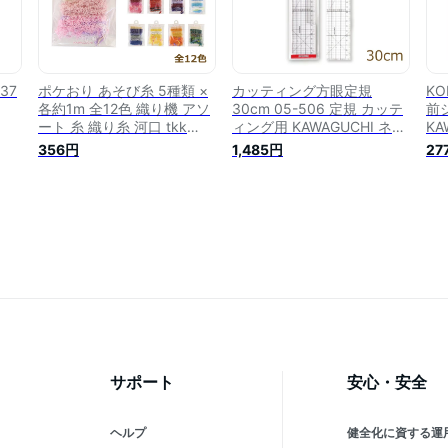
37
ポケおり あそび糸 5種類 ×
カッティング方眼定規
K
各約1m 全12色 織り機 アソ
30cm 05-506 定規 カッテ
前
ート 糸 織り糸 河口 tkk
ィング用 KAWAGUCHI ネコ
KA
KAWAGUCHI ネコポス可 手
ポス可 手芸の山久
356円
1,485円
27
芸の山久
サポート
安心・安全
ヘルプ
健全化に資する運