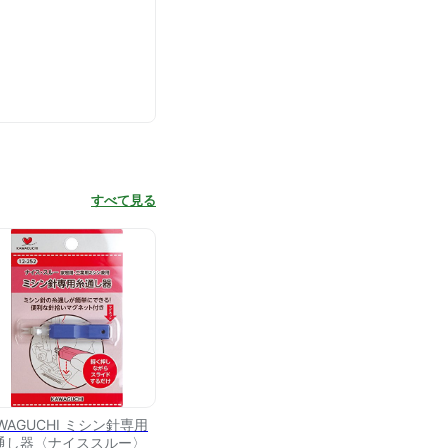
すべて見る
WAGUCHI ミシン針専用
通し器〈ナイススルー〉