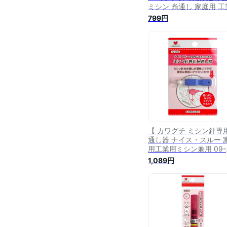
ミシン 糸通し 家庭用 工
用 マグネット 針 ソーイ
799円
グ 便利 道具 敬老の日 
カワグチ ハンドメイド 
手作り 12-252 ■
【 カワグチ ミシン針専
通し器 ナイス・スルー 
用工業用ミシン兼用 09-
064 】糸通し ミシン専
1,089円
KAWAGUCHI ミシン針 
ン糸 簡単糸通し 工業用
ン 家庭用ミシン もやも
消 イライラ解消 ミシン
洋裁 裁縫 ソーイング 手
用品 ノーション ハンド
ド