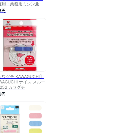
庭用・業務用ミシン兼用
プル 12252
5円
ワグチ KAWAGUCHI】
WAGUCHI ナイス スルー
-252 カワグチ
9円