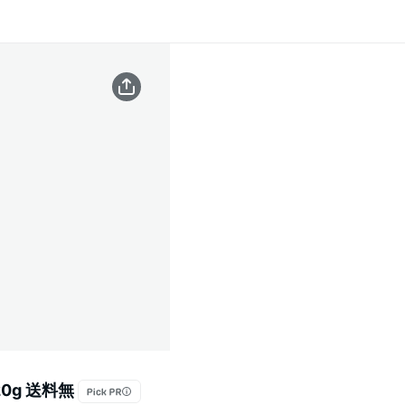
0g 送料無