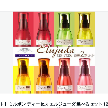
】ミルボン ディーセス エルジューダ 選べるセット 12