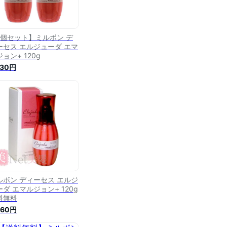
2個セット】ミルボン デ
ーセス エルジューダ エマ
ョン+ 120g
730円
ルボン ディーセス エルジ
ダ エマルジョン+ 120g
料無料
860円