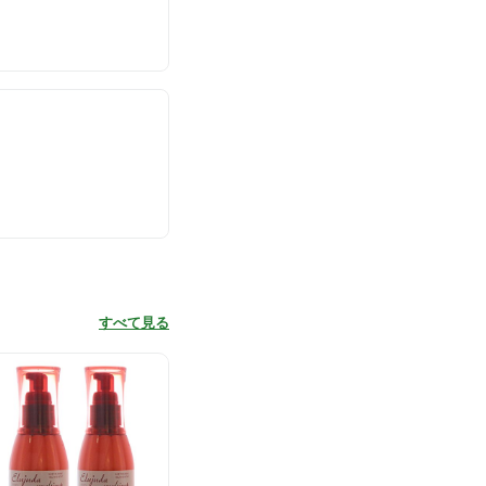
すべて見る