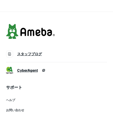
ェアー パソコンチェ
ェアー パソコンチェ
ェア イス 椅子 チェ
アー PCチェアー パ
アー PCチェアー パ
ア チェアー パソコ
ーソナルチェアー オ
ーソナルチェアー オ
ンチェアー PCチェ
フィスチェアー 北欧
フィスチェアー 北欧
アー パーソナルチェ
モダン 【送料無料】
モダン 【送料無料】
アー 北欧 【送料無
料】
スタッフブログ
CyberAgent
サポート
ヘルプ
お問い合わせ