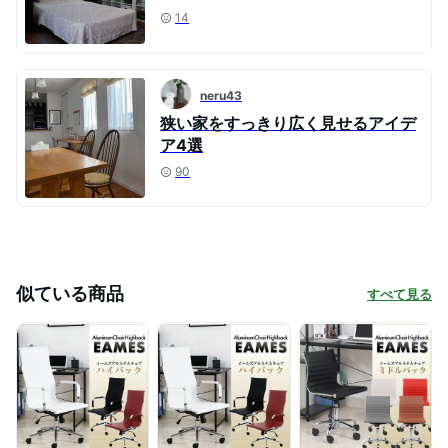
14
neru43
狭い家をすっきり広く見せるアイデ
ア4選
90
似ている商品
すべて見る