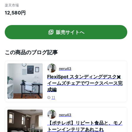
ームズチェアー アルミナムチェアー リプ
楽天市場
ロダクト ミドルバックチェアー PVC本革
12,580円
イス 椅子 パソコンチェアー パーソナルチ
ェアー オフィスチェアー 学習チェアー テ
レワーク 在宅 送料無料
販売サイトへ
この商品のブログ記事
neru43
FlexiSpot スタンディングデスク✖️
イームズチェアでワークスペース完
成編
11
neru43
【ポチレポ】リピート食品と、モノ
トーンインテリアあれこれ