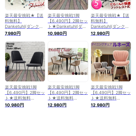
チェアー テレワーク
欧 モダン 【送料無
フィスチェアー 北欧
在宅 送料無料
料】
モダン
楽天最安挑戦★【送
楽天最安挑戦1脚
楽天最安挑戦★【送
料無料】
【6.490円】2脚セッ
料無料】
Danketuhl(ダンクト
ト★Danketuhl(ダン
Danketuhl(ダンクト
ゥール) シェルド
クトゥール) ダイニ
ゥール)リクライニン
7,980円
10,980円
12,980円
Sheiied イームズチ
ングチェア ステート
グチェアー サマディ
ェア風学習チェアー
6色対応 ダイニング
PU 革 メッシュチェ
5色対応 パソコンチ
チェアー リビングチ
アー ゲーミングチェ
ェアー PCチェアー
ェア イス 椅子 チェ
アー 椅子イス パソ
パーソナルチェアー
アー パソコンチェア
コンチェアー フット
オフィスチェアー
ー PCチェアー パー
レスト オットマン付
ソナルチェアー オフ
足置き付 レザーチェ
ィスチェアー 北欧
アー ハイバック 学
モダン 【送料無料】
習チェアー テレワー
ク 在宅 送料無料
楽天最安挑戦1脚
楽天最安挑戦1脚
楽天最安挑戦1脚
【6.490円】2脚セッ
【6.490円】2脚セッ
【6.490円】2脚セッ
ト★送料無料
ト★送料無料
ト★送料無料
Danketuhl(ダンクト
Danketuhl(ダンクト
Danketuhl(ダンクト
10,980円
12,980円
12,980円
ゥール) ダイニング
ゥール) ダイニング
ゥール) ダイニング
チェア ステート 6色
チェア ルネーズ 6色
チェア ルネーズ シ
対応 ダイニングチェ
対応 ダイニングチェ
ャンパンゴールド脚
アー リビングチェア
アー リビングチェア
5色対応 ダイニング
イス 椅子 チェア チ
イス 椅子 チェア チ
チェアー リビングチ