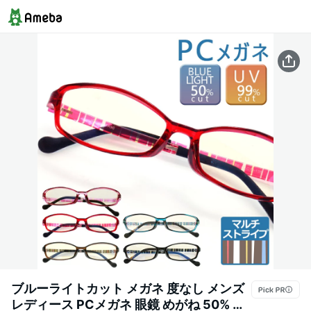
ブルーライトカット メガネ 度なし メンズ
レディース PCメガネ 眼鏡 めがね 50% ス