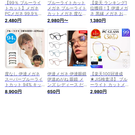
【99％ ブルーライ
ブルーライトカット
【楽天 ランキング1
トカット】メガネ
メガネ ブルーライト
位獲得！】伊達メガ
PCメガネ 99.9％
カットメガネ 度なし
ネ 黒縁 メガネ おし
UV420 PC眼鏡 クリ
メンズ レディース
ゃれ レディース メ
2,480円
2,980円〜
1,380円
アレンズ パソコン
紫外線カット uvカッ
ンズ ブルーライトカ
ブルーライト 眼鏡
ト 軽量 超軽量 ブル
ット クリア だてめ
PCめがね 伊達メガ
ーライト 青色光カッ
がね パソコン 眼鏡
ネ お洒落 度なし メ
ト パソコンメガネ
PC メガネ 男女 兼用
ンズ レディース 軽
おしゃれ お洒落 pc
伊達眼鏡 UVカット
量 紫外線カット JIS
メガネ pc眼鏡 伊達
度なし 透明 ヒョウ
規格
メガネ 伊達眼鏡 フ
柄 べっ甲 ウェリン
レーム スクエア プ
トン
レゼント 送料無料
MIDI ミディ
度なし 伊達メガネ
伊達メガネ 伊達眼鏡
【楽天100冠達成
スーパーブルーライ
伊達めがね 眼鏡 メ
★JIS検査済】 ブル
トカット 94% キッ
ンズ レディース だ
ーライト カットメガ
ズ 子供 子ども 小顔
てめがね 韓国 おし
ネ PCメガネ uvカッ
8,900円
650円
2,980円
小さい スクエア 鼻
ゃれ PCメガネ ブル
ト眼鏡 99.9%
パット付き 形状記憶
ーライトカット
UV420 紫外線カット
軽量 ブルーライトカ
PC眼鏡 パソコン メ
ット メガネ 眼鏡 め
ガネ おしゃれ ブル
がね 軽い レディー
ーライトカット 度な
ス メンズ 男性 女性
し 伊達メガネ 丸メ
パソコンメガネ PC
ガネ メンズ レディ
メガネ スマホメガネ
ース 軽量 Isabell