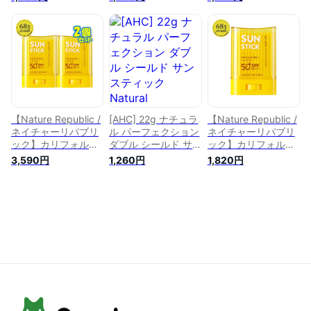
14g/日焼け止め ステ
ルシールド フレッシ
クション ダブルシー
ィックタイプ ステ
ュSPF50+ PA++++
ルド サンスティック
ィック日焼け止め
韓国人気コスメ 韓国
14g SPF50+
UVケア 韓国コス
コスメ ファンデーシ
PA++++ 送料無料 ポ
メ 韓国スキン
ョン UV 日焼け止め
スト投函 当日発送
サンクリーム スティ
日焼け止め べたつか
ック 化粧下地 =【海
ない 子供日焼け止め
外通販】日やけ止め
敏感肌 化粧下地 UV
紫外線 紫外線カット
ケア 韓国コスメ
SPF50
【Nature Republic /
[AHC] 22g ナチュラ
【Nature Republic /
ネイチャーリパブリ
ル パーフェクション
ネイチャーリパブリ
ック】カリフォルニ
ダブル シールド サ
ック】カリフォルニ
ア アロエ フレッシ
ンスティック
ア アロエ フレッシ
3,590円
1,260円
1,820円
ュ パウダリー サン
Natural Perfection
ュ パウダリー サン
スティック SPA50+
Double Shield Sun
スティック SPA50+
PA+++ 24g 2個 セッ
Stick韓国コスメ 日
PA+++ 24g 日焼け
ト 日焼け止め サン
焼け止め スキンケア
止め サンスティック
スティック サンクリ
肌鎮静 敏感ケア 夏
サンクリーム 韓国コ
ーム 韓国コスメ【楽
コスメ UVケア プチ
スメ【楽天海外直
天海外直送】
プラ 配送無料 [韓国
送】
直送]