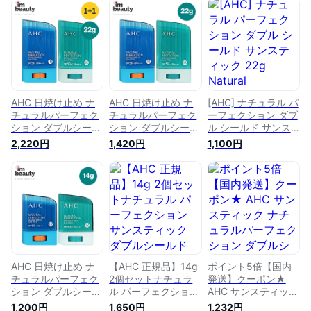
リーム サンスティッ
リーム サンスティッ
ット サンクリーム
ク 日焼け止め 韓国
ク 日焼け止め 韓国
サンスティック 日焼
コスメ【楽天海外直
コスメ【楽天海外直
け止め 日焼け止め
送】
送】
スティック スティッ
ク日焼け止め スティ
ック 日焼け止め ahc
日焼け止め サンステ
ィック 【楽天海外直
送】
AHC 日焼け止め ナ
AHC 日焼け止め ナ
[AHC] ナチュラル パ
チュラルパーフェク
チュラルパーフェク
ーフェクション ダブ
ション ダブルシール
ション ダブルシール
ル シールド サンス
ド サンスティック
ド サンスティック
ティック 22g
2,220円
1,420円
1,100円
22g 2個セット/日焼
22g/日焼け止め ステ
Natural Perfection
け止め スティックタ
ィックタイプ ステ
Double Shield Sun
イプ スティック日
ィック日焼け止め
Stick 韓国コスメ 韓
焼け止め UVケア
UVケア 韓国コス
国直送 日焼け止め
韓国コスメ 韓国ス
メ 韓国スキン
キン
AHC 日焼け止め ナ
【AHC 正規品】14g
ポイント5倍【国内
チュラルパーフェク
2個セットナチュラ
発送】クーポン★
ション ダブルシール
ル パーフェクション
AHC サンスティック
ド サンスティック
サンスティック ダブ
ナチュラルパーフェ
1,200円
1,650円
1,232円