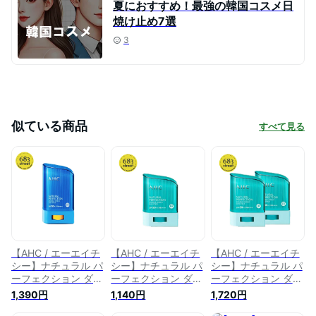
夏におすすめ！最強の韓国コスメ日
焼け止め7選
3
似ている商品
すべて見る
【AHC / エーエイチ
【AHC / エーエイチ
【AHC / エーエイチ
シー】ナチュラル パ
シー】ナチュラル パ
シー】ナチュラル パ
ーフェクション ダブ
ーフェクション ダブ
ーフェクション ダブ
ル シールド サンス
ル シールド サンス
ル シールド サンス
1,390円
1,140円
1,720円
ティック 22g サンク
ティック 14g サンク
ティック 14g 2個 セ