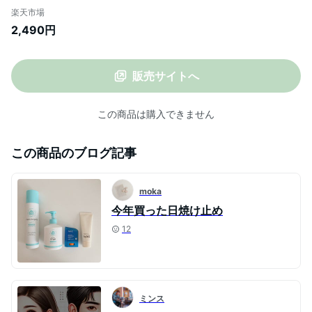
ィック 22g 2個 セット 日焼け止め サンス
楽天市場
ティック サンクリーム サンケア 普通肌
2,490円
UVカット ブライトニング ウォータープル
ーフ 普通肌 韓国コスメ【楽天海外直送】
販売サイトへ
この商品は購入できません
この商品のブログ記事
moka
今年買った日焼け止め
12
ミンス