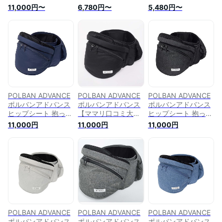
アドバンス) ヒップ
アドバンス) ヒップ
ADVANCE(ポルバン
11,000円〜
6,780円〜
5,480円〜
シート セカンド抱っ
シート セカンド抱っ
アドバンス) ヒップ
こ紐 メッシュ ウエ
こ紐 メッシュ ウエ
シート 抱っこ紐 抱
ストポーチタイプ
ストポーチタイプ
っこひも 前向き メ
P7310 (リップスト
P7310 (メランジグ
ッシュ 横抱き ウエ
ップオールブラック)
レー)
ストポーチタイプ
P7310 (リップスト
ップブラック)
POLBAN ADVANCE
POLBAN ADVANCE
POLBAN ADVANCE
ポルバンアドバンス
ポルバンアドバンス
ポルバンアドバンス
ヒップシート 抱っこ
【ママリ口コミ大賞
ヒップシート 抱っこ
紐 (リップストップ
6年連続受賞！】ヒ
紐 (デニムブラック)
11,000円
11,000円
11,000円
ネイビー)
ップシート 抱っこ紐
リップストップブラ
ック
POLBAN ADVANCE
POLBAN ADVANCE
POLBAN ADVANCE
ポルバンアドバンス
ポルバンアドバンス
ポルバンアドバンス