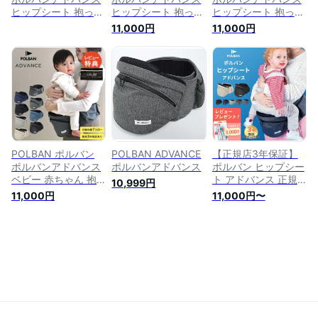
ヒップシート 抱っこ
ヒップシート 抱っこ
ヒップシート 抱っこ
紐 アイスグレー
紐 メランジグレー
紐 アジュールブルー
11,000円
11,000円
P761032
POLBAN ポルバン
POLBAN ADVANCE
【正規店3年保証】
ポルバンアドバンス
ポルバンアドバンス
ポルバン ヒップシー
ベビー 赤ちゃん 抱
ト アドバンス 正規
10,999円
っこひも ヒップシー
品 POLBAN
11,000円
11,000円〜
ト ウエストポーチ
ADVANCE ポルバン
安全 負担 簡単 腰 前
アドバンス ヒップシ
向き 対面
ート ベビーキャリア
抱っこひも ウエスト
ポーチ 前向き 横抱
き 抱っこ紐 ベビー
赤ちゃん 出産祝い 3
年保証 ポルバンアド
バンス