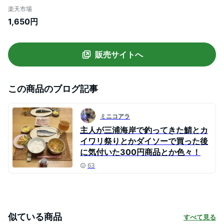
衣類用 抗菌 消臭 洗濯槽臭 靴下臭 洗濯補助
楽天市場
衣料用洗剤 ニオイ対策 日本製 洗濯 消臭剤
1,650円
部屋干し 皮脂臭 汗臭 匂い取り 洗たく 洗濯
グッズ 消臭専用ボール 臭い消し 洗濯物
【10】
販売サイトへ
この商品のブログ記事
ミニコアラ
主人が三浦海岸で釣ってきた鯖とカ
イワリ祭りとかダイソーで買った後
に気付いた300円商品とか色々！
63
似ている商品
すべて見る