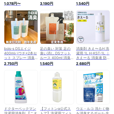
月 公式 洗濯物 生乾
除菌 抗菌 におい 加
おい 匂い 臭い 加齢
1,078円〜
3,190円
1,540円
き 生乾き臭 部屋干
齢臭 体臭 汗臭 汗じ
臭 体臭 汗臭 汗じみ
し 部屋干し臭 室内
みわき汗 オトナ臭
わき汗 オトナ臭 ワ
干し 除菌 抗菌 洗濯
ワキガ ミドル脂臭
キガ ミドル脂臭 消
槽 掃除 臭い ニオイ
匂い 臭い 消臭洗剤
臭洗剤 洗剤 洗濯洗
洗剤 衣類洗剤 漂白
洗剤 洗濯洗剤 つけ
剤 つけおき 無香料
剤 ニオイ取り 汗臭
おき 無香料 部屋
部屋干し 衣類用 加
ヨウ素 洗濯槽クリー
干し 衣類用 加齢臭
齢臭対策 対策 改善
ナー 洗濯機 消臭 さ
対策 対策 改善 消臭
消臭剤 老人 年配 熟
よならダニー 梅雨対
剤 防臭 皮膚ガス
年 加齢 わきが対策
策
男性 女性 子供
bois-s DSエイジ
足の臭い 対策 足の
消臭剤 きえ〜るH 洗
400mlパウチ×2本セ
臭い消し DSフット
濯用 1L H-KST-1L ｜
ット スプレー 消臭
ルース 400ml 消臭
きえーる 消臭液 防
除菌 抗菌 におい 臭
除菌 抗菌 におい 臭
臭 部屋干し臭 生乾
2,750円
1,540円
2,680円
い 匂い 加齢臭 体臭
い 匂い 子供 アンモ
き臭 抗菌 強力消臭
汗臭 オトナ臭 ワキ
ニア 上履き 靴 靴下
無香 カビ予防 汗臭
ガ ミドル脂臭 消臭
靴用 スニーカー 消
加齢臭 天然成分
洗剤 洗剤 洗濯洗剤
臭洗剤 洗剤 洗濯洗
100% バイオ消臭剤
つけおき 無香料 部
剤 無香料 つけおき
屋干し 衣類用 加齢
部屋干し 汗臭 汗じ
臭対策 対策 改善 消
み わき汗 加齢臭 体
臭剤 老人 熟年 年寄
臭 改善 消臭剤 スプ
り 加齢 わきが対策
レー 加齢臭
男性 女性 子供
ドクターベックマン
【フィトンα公式ス
ウエ・ルコ 洗たく物
洗濯用消臭剤 【ニオ
トア】洗濯用フィト
を消臭するボール 生