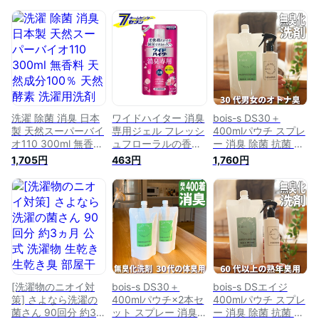
洗濯 除菌 消臭 日本
ワイドハイター 消臭
bois-s DS30＋
製 天然スーパーバイ
専用ジェル フレッシ
400mlパウチ スプレ
オ110 300ml 無香料
ュフローラルの香り
ー 消臭 除菌 抗菌 に
天然成分100％ 天然
つめかえ用 (500ml)
おい 加齢臭 体臭 汗
1,705円
463円
1,760円
酵素 洗濯用洗剤 洗
[洗濯 部屋干し臭 汗
臭 汗じみわき汗 オ
濯 柔軟剤 併用 消臭
皮脂臭 洗濯槽のニオ
トナ臭 ワキガ ミド
剤 消臭液 汗臭 体臭
イ 生乾き臭 靴下臭
ル脂臭 匂い 臭い 消
加齢臭 生乾き臭 部
加齢臭 食べ物臭 花
臭洗剤 洗剤 洗濯洗
屋干し ニオイ 対策
王]
剤 つけおき 無香
洗濯物 洗濯槽 防臭
料 部屋干し 衣類
医療施設 介護 介護
用 加齢臭対策 対策
施設 臭い予防 デオ
改善 消臭剤 皮膚ガ
ドラント
ス
[洗濯物のニオイ対
bois-s DS30＋
bois-s DSエイジ
策] さよなら洗濯の
400mlパウチ×2本セ
400mlパウチ スプレ
菌さん 90回分 約3ヵ
ット スプレー 消臭
ー 消臭 除菌 抗菌 に