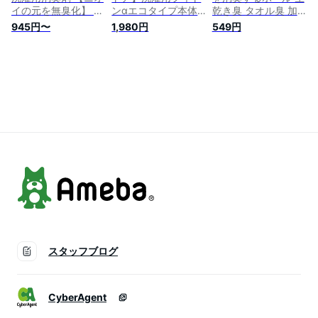
イの元を無臭化】 汗
ンαエコタイプ本体
乾き臭 タオル臭 加
臭、加齢臭、部屋干
800ml【洗濯用消
齢臭 皮脂 汗 微香性
945円〜
1,980円
549円
し臭、ペット臭 オド
臭・抗菌剤】【植物
抗菌 ハッカ精油 洗
リムーバー 500ml
の力で洗濯物のニオ
濯洗剤と一緒に 柔軟
イをオフ！（加齢
剤OK 計量要らず
臭・汗臭・生乾き
臭・部屋干し臭な
ど）】
スタッフブログ
CyberAgent