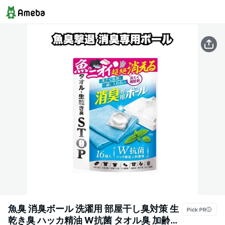
魚臭 消臭ボール 洗濯用 部屋干し臭対策 生
乾き臭 ハッカ精油 W抗菌 タオル臭 加齢臭