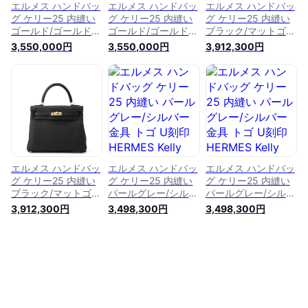
エルメス ハンドバッ
エルメス ハンドバッ
エルメス ハンドバッ
グ ケリー25 内縫い
グ ケリー25 内縫い
グ ケリー25 内縫い
ゴールド/ゴールド金
ゴールド/ゴールド金
ブラック/マットゴー
具 トゴ B刻印
具 トゴ B刻印
ルド金具 トゴ k刻印
3,550,000円
3,550,000円
3,912,300円
HERMES 2way エル
HERMES 2way エル
HERMES Kelly 2way
メス ケリー エルメ
メス ケリー エルメ
バッグ 黒 エルメス
ス バッグ エルメス
ス バッグ エルメス
ケリー エルメス バ
レディース HERMES
レディース HERMES
ッグ エルメス レデ
Kelly HERMES BAG
Kelly HERMES BAG
ィース HERMES
Kelly HERMES BAG
エルメス ハンドバッ
エルメス ハンドバッ
エルメス ハンドバッ
グ ケリー25 内縫い
グ ケリー25 内縫い
グ ケリー25 内縫い
ブラック/マットゴー
パールグレー/シルバ
パールグレー/シルバ
ルド金具 トゴ k刻印
ー金具 トゴ U刻印
ー金具 トゴ U刻印
3,912,300円
3,498,300円
3,498,300円
HERMES Kelly 2way
HERMES Kelly 2way
HERMES Kelly 2way
バッグ 黒 エルメス
バッグ エルメス ケ
バッグ エルメス ケ
ケリー エルメス バ
リー エルメス バッ
リー エルメス バッ
ッグ エルメス レデ
グ エルメス レディ
グ エルメス レディ
ィース HERMES
ース HERMES Kelly
ース HERMES Kelly
Kelly HERMES BAG
HERMES BAG
HERMES BAG