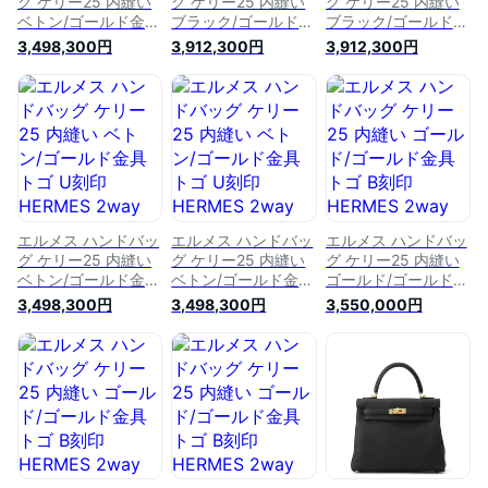
グ ケリー25 内縫い
グ ケリー25 内縫い
グ ケリー25 内縫い
ベトン/ゴールド金具
ブラック/ゴールド金
ブラック/ゴールド金
トゴ U刻印 HERMES
具 トゴ K刻印
具 トゴ K刻印
3,498,300円
3,912,300円
3,912,300円
2way エルメス ケリ
HERMES Kelly 2way
HERMES Kelly 2way
ー エルメス バッグ
バッグ 黒 エルメス
バッグ 黒 エルメス
エルメス レディース
ケリー エルメス バ
ケリー エルメス バ
HERMES Kelly
ッグ エルメス レデ
ッグ エルメス レデ
HERMES BAG
ィース HERMES
ィース HERMES
Kelly HERMES BAG
Kelly HERMES BAG
エルメス ハンドバッ
エルメス ハンドバッ
エルメス ハンドバッ
グ ケリー25 内縫い
グ ケリー25 内縫い
グ ケリー25 内縫い
ベトン/ゴールド金具
ベトン/ゴールド金具
ゴールド/ゴールド金
トゴ U刻印 HERMES
トゴ U刻印 HERMES
具 トゴ B刻印
3,498,300円
3,498,300円
3,550,000円
2way エルメス ケリ
2way エルメス ケリ
HERMES 2way エル
ー エルメス バッグ
ー エルメス バッグ
メス ケリー エルメ
エルメス レディース
エルメス レディース
ス バッグ エルメス
HERMES Kelly
HERMES Kelly
レディース HERMES
HERMES BAG
HERMES BAG
Kelly HERMES BAG