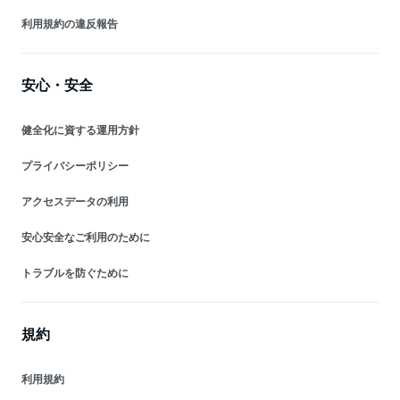
利用規約の違反報告
安心・安全
健全化に資する運用方針
プライバシーポリシー
アクセスデータの利用
安心安全なご利用のために
トラブルを防ぐために
規約
利用規約