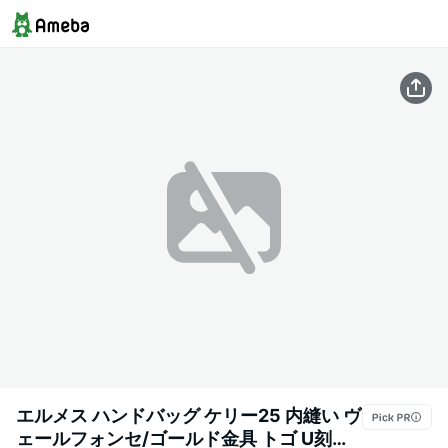
エルメス ハンドバッグ ケリー25 内縫い ヴ
ェールフォンセ/ゴールド金具 トゴ U刻印