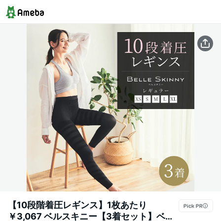
【10段階着圧レギンス】1枚あたり
￥3,067 ベルスキニー【3着セット】ベル