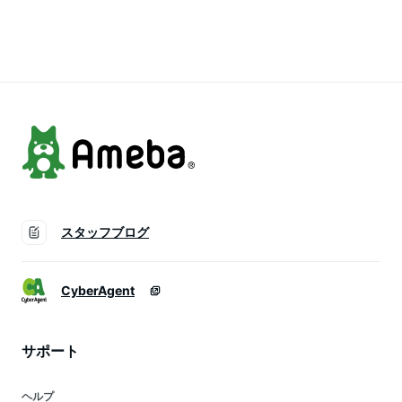
パッツ スリム 冷え
むくみ 骨盤 加圧 タ
ット スパッツ スリ
対策 下半身痩せ む
イツ 補正下着 骨盤
ム 冷え対策 下半身
くみケア 骨盤矯正
ダイエット シェイプ
痩せ むくみケア 骨
骨盤ダイエット シェ
盤矯正 骨盤ダイエッ
イプ
ト
スタッフブログ
CyberAgent
サポート
ヘルプ