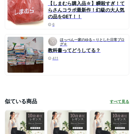
【しまむら購入品☆】瞬殺すぎ！て
らさんコラボ最新作！幻級の大人気
の品をGET！！
6
ほっぺん一家のゆる～りとした日常ブロ
グ☆
教科書ってどうしてる？
411
似ている商品
すべて見る