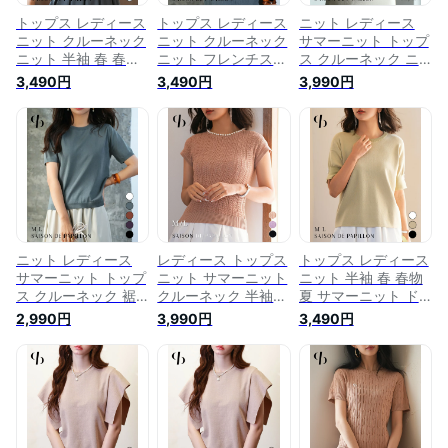
トップス レディース
トップス レディース
ニット レディース
ニット クルーネック
ニット クルーネック
サマーニット トップ
ニット 半袖 春 春物
ニット フレンチスリ
ス クルーネック ニ
夏 ボーダー 配色 バ
ーブ 半袖 春 春物 夏
ット きれいめ 涼し
3,490円
3,490円
3,990円
イカラー ぴったりフ
アーガイル編み ぴっ
い サマーニット リ
ィット ストレッチ
たり フィット ハイ
ブ切り替え ブラウジ
ハイゲージ シンプル
ゲージ 透かし編み
ング裾 大人 おしゃ
きれいめ 大人 カジ
シンプル きれいめ
れ シンプル カジュ
ュアル 可愛い ラウ
大人 カジュアル 可
アル きれいめ 女の
ンドネック女の子 韓
愛い SAISON DE
子 春 春物 夏
国ファッション
PAPILLON
SAISON DE
SAISON DE
sdpxyf6092
PAPILLON
PAPILLON
sdpxyf6063
sdpxyf6079
ニット レディース
レディース トップス
トップス レディース
サマーニット トップ
ニット サマーニット
ニット 半袖 春 春物
ス クルーネック 裾
クルーネック 半袖ニ
夏 サマーニット ド
リブ 薄手 きれいめ
ット パール襟 透か
ロップショルダー ス
2,990円
3,990円
3,490円
涼しい 大人 おしゃ
し編み フレンチスリ
リット 袖口スリット
れ シンプル カジュ
ーブ 変形編み きれ
デザイン パール付き
アル きれいめ 女の
いめ カジュアル シ
パール飾り カジュア
子 OL 通勤 春 春物
ンプル 大人 おしゃ
ル シンプル クルー
夏 SAISON DE
れ 春 春物 夏
ネック ゆったり き
PAPILLON
SAISON DE
れいめ おしゃれ オ
sdpxyf9102
PAPILLON
フィス SAISON DE