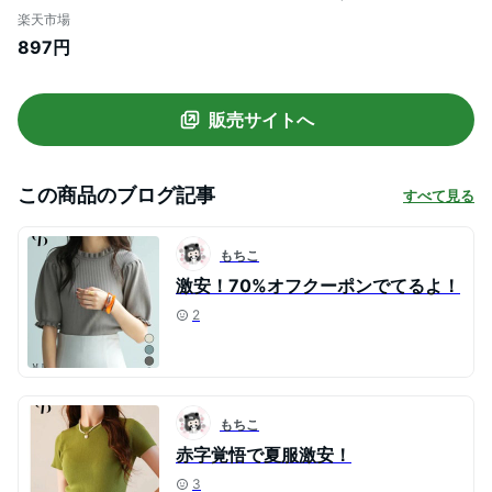
模様 配色 モノトーン カジュアル ハイゲー
楽天市場
ジ きれいめ 大人 おしゃれ 可愛い オフィス
897円
女の子 長め丈 SAISON DE PAPILLON
sdpxyf6065
販売サイトへ
この商品のブログ記事
すべて見る
もちこ
激安！70%オフクーポンでてるよ！
2
もちこ
赤字覚悟で夏服激安！
3