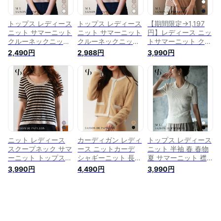
sdpxyf6171
PAPILLON
sdpxyf2841
トップス レディース
トップス レディース
【期間限定→1,197
ニット サマーニット
ニット サマーニット
円】レディース ニッ
クルーネックニット
クルーネックニット
トサマーニット クル
半袖 フレアスリーブ
半袖 フレアスリーブ
ーネック 半袖ニット
2,490円
2,988円
3,990円
カジュアル ショート
カジュアル ショート
ケーブル模様 ケーブ
丈 二の腕カバー 通
丈 二の腕カバー 通
ル編みニット 刺繍
勤服 OL ガーリー ベ
勤服 OL ガーリー ベ
ロゴ刺繍 リブ切替
ーシック 春 春物 夏
ーシック 春 春物 夏
ジャストサイズ きれ
SAISON DE
SAISON DE
いめ カジュアル シ
PAPILLON
PAPILLON
ンプル オフィスカジ
sdpxyf0651
sdpxyf0651
ュアル 通勤服 新作
春 春物 夏 SAISON
DE PAPILLON
sdpxyf6091
ニット レディース
カーディガン レディ
トップス レディース
スクープネック サマ
ース ニットカーデ
ニット 半袖 春 春物
ーニット トップス
シャギーニット 長袖
夏 サマーニット 襟
半袖 配色ボーダー
ショート丈 ふわふわ
付き ポロネック ケ
3,990円
4,490円
3,990円
ボーダー編み 透かし
クルーネック 配色
ーブル編み リブ切り
編み 涼しい 大人 お
肌触り良い きれいめ
替え カジュアル シ
しゃれ シンプル カ
厚手 暖かい 大人 お
ョート丈 きれいめ
ジュアル きれいめ
しゃれ 可愛い 女の
大人 おしゃれ 可愛
女の子 春 夏
子 SAISON DE
いオフィスカジュア
SAISON DE
PAPILLON
ル 通勤服 ジャスト