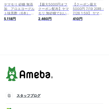
元
ヤマモリ 砂糖 無添
【最大5000円オフ
【クーポン最大
加 アロエヨーグル
クーポン配布】ヤマ
5000円 7/19 20時 -
ト味黒酢（6本） ｜
モリ 無砂糖でおいし
7/26 1:59】 ヤマモ
砂糖無添加 低糖質
い ぽん酢(6本)| 低糖
リ 無砂糖でおいしい
5,118円
2,460円
410円
ダイエット ロカボ
質 糖質 糖質制限 食
ぽん酢(1本) 低糖質
糖質制限 糖質オフ
糖質オフ ヘルシー
糖質 糖質制限 食 糖
糖質オフ調味料 お酢
健康 ダイエット ロ
質オフ ヘルシー 健
ドリンク 酢 飲む酢
ーカーボ 低カロリー
康 ダイエット ロー
飲むお酢 アロエ ヨ
まとめ まとめ買い
カーボ 低カロリー
ーグルト まとめ買い
ポン酢 ぽん酢 カン
まとめ まとめ買い
あす楽
タン酢 お酢 酢 調味
ポン酢 ぽん酢 カン
料 ケト ジェニック
タン酢 お酢 酢 調味
お中元
料 ケト ジェニック
お中元
スタッフブログ