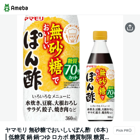
ヤマモリ 無砂糖でおいしいぽん酢（6本）
| 低糖質 鍋 鍋つゆ ロカボ 糖質制限 糖質オ