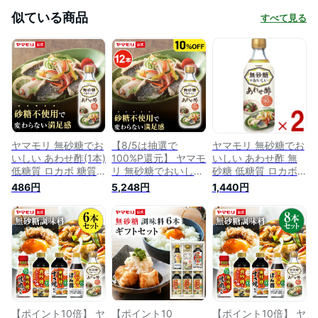
似ている商品
すべて見る
ヤマモリ 無砂糖でお
【8/5は抽選で
ヤマモリ 無砂糖でお
いしい あわせ酢(1本)
100%P還元】 ヤマモ
いしい あわせ酢 無
低糖質 ロカボ 糖質
リ 無砂糖でおいし
砂糖 低糖質 ロカボ
制限 糖質オフ 糖質
い あわせ酢（12
糖質制限 糖質オフ
486円
5,248円
1,440円
オフ調味料 酢 カン
本） ｜ 低糖質 ロカ
糖質オフ調味料 酢
タン酢 お酢 調味料
ボ 糖質制限 糖質オ
カンタン酢 お酢 2個
オートミール お中元
フ 糖質オフ調味料
酢 カンタン酢 お酢
調味料 あす楽 これ
ぞう オートミール
【ポイント10倍】 ヤ
【ポイント10
【ポイント10倍】 ヤ