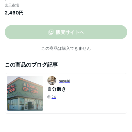
フ 糖質オフ調味料 ぽん酢 酢 カンタン酢 お
楽天市場
酢 調味料 ケト ケトジェニック あす楽 これ
2,460円
ぞう オートミール 敬老の日
販売サイトへ
この商品は購入できません
この商品のブログ記事
sayuki
自分磨き
24