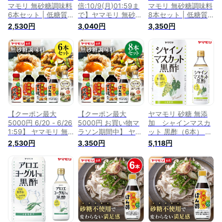
マモリ 無砂糖調味料
倍:10/9(月)01:59ま
マモリ 無砂糖調味料
6本セット | 低糖質
で】ヤマモリ 無砂糖
8本セット | 低糖質
鍋 鍋つゆ すき焼 ロ
調味料 6本 ギフトセ
すき焼 ロカボ 糖質
2,530円
3,040円
3,350円
カボ 糖質制限 糖質
ット | 低糖質 鍋 鍋つ
制限 糖質オフ 糖質
オフ ぽん酢 めんつ
ゆ すき焼 ロカボ 糖
オフ調味料 無砂糖
ゆ 麺つゆ つゆ つゆ
質制限 糖質オフ ぽ
ダイエット ぽん酢
の素 酢 カンタン酢
ん酢 めんつゆ 麺つ
めんつゆ 焼肉のたれ
お酢 調味料 詰め合
ゆ つゆ 酢 カンタン
つゆの素 酢 カンタ
わせ 焼肉 焼肉のた
酢 お酢 調味料 詰め
ン酢 お酢 合わせ酢
れ あす楽 父の日 男
合わせ あす楽 ギフ
ギフト 調味料 糖質
性用ギフト
ト 送料無料 Po10
控えめ あす楽 父の
日 今回の目玉
【クーポン最大
【クーポン最大
ヤマモリ 砂糖 無添
5000円 6/20 - 6/26
5000円 お買い物マ
加 シャインマスカ
1:59】 ヤマモリ 無
ラソン期間中】 ヤマ
ット 黒酢（6本） ｜
砂糖調味料 6本セッ
モリ 無砂糖調味料 8
砂糖無添加 低糖質
2,530円
3,350円
5,118円
ト 低糖質 鍋 すき焼
本セット 低糖質 す
ダイエット ロカボ
ロカボ 糖質制限 糖
き焼 ロカボ 糖質制
糖質制限 糖質オフ
質オフ ぽん酢 めん
限 糖質オフ 糖質 無
糖質オフ調味料 お酢
つゆ 麺つゆ 酢 カン
砂糖 ダイエット ぽ
ドリンク 飲料 飲む
タン酢 お酢 調味料
ん酢 めんつゆ 焼肉
酢 飲むお酢 シャイ
詰め合わせ 焼肉 焼
のたれ つゆの素 酢
ンマスカット あす楽
肉のたれ お中元
カンタン酢 お酢 合
わせ酢 ギフト 調味
料 糖質控えめ お中