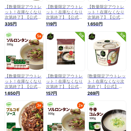
【数量限定アウトレ
【数量限定アウトレ
【数量限定アウトレ
ット！在庫なくなり
ット！在庫なくなり
ット！在庫なくなり
次第終了】【公式】
次第終了】【公式】
次第終了】【公式】
bibigo ビビゴ ソルロ
bibigo ビビゴ プルコ
bibigo ビビゴ ソルロ
335円
119円
1,650円
ンタン 500g【メー
ギソース【メーカー
ンタン 500g 5袋
カー直送】スープ 韓
直送】スープ 韓飯
【メーカー直送】ス
飯 韓国料理 ギフト
韓国料理 ギフト プ
ープ 韓飯 韓国料理
プレゼント 惣菜 常
レゼント 惣菜 常温
ギフト プレゼント
温
【ネコポス対応】
惣菜 常温
【数量限定アウトレ
【数量限定アウトレ
[数量限定アウトレッ
ット！在庫なくなり
ット！在庫なくなり
ト！在庫なくなり次
次第終了】【公式】
次第終了】【公式】
第終了] 【公式】
bibigo ビビゴ ソルロ
【本場韓国の味!!】
bibigo 韓飯 レンジ
1,650円
157円
269円
ンタン 500g 5袋
bibigo ビビゴ 韓国ク
deクッパ 牛骨コムタ
【メーカー直送】ス
ッパの素 牛骨コムタ
ン ビビゴ コムタン
ープ 韓飯 韓国料理
ン【メーカー直送】
クッパ レンジクッパ
ギフト プレゼント
ギフト プレゼント
簡単 レンチン 韓国
惣菜 常温
常温
韓国料理 常温