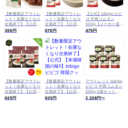
【数量限定アウトレ
【数量限定アウトレ
【公式】bibigo ビビ
ット！在庫なくなり
ット！在庫なくなり
ゴ 牛骨コムタン
次第終了】【公式】
次第終了】【公式】
500g【メーカー直
bibigo ビビゴ プルコ
bibigo ビビゴ ソルロ
送】スープ 韓飯 韓
350円
670円
475円
ギソース 3袋セット
ンタン 500g 2袋
国料理 ギフト プレ
【ネコポス対応】
【メーカー直送】ス
ゼント 惣菜 【ネコ
【メーカー直送】ス
ープ 韓飯 韓国料理
ポス対応】 常温
ープ 韓飯 韓国料理
ギフト プレゼント
ギフト プレゼント
惣菜 【ネコポス対
惣菜 常温
応】 常温
【数量限定アウトレ
【数量限定アウトレ
アウトレット bibigo
ット！在庫なくなり
ット！在庫なくなり
ビビゴ 牛骨コムタン
次第終了】【公式】
次第終了】【公式】
500g 5袋セット ス
【本場韓国の味!!】
【本場韓国の味!!】
ープ 韓飯 韓国料理
625円
625円
2,328円〜
bibigo ビビゴ 韓国ク
bibigo ビビゴ 韓国ク
ギフト プレゼント
ッパの素 牛骨コムタ
ッパの素 牛骨コムタ
惣菜 常温
ン 4袋セット 【メー
ン 4袋セット 【メー
カー直送】ギフト プ
カー直送】ギフト プ
レゼント 常温
レゼント 常温