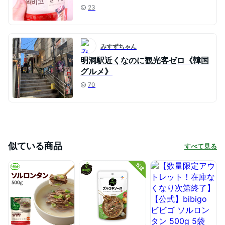
23
みすずちゃん
明洞駅近くなのに観光客ゼロ《韓国
グルメ》
70
似ている商品
すべて見る