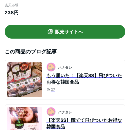
タン 500g【メーカー直送】スープ 韓飯
楽天市場
韓国料理 ギフト プレゼント 惣菜 常温
238円
販売サイトへ
この商品のブログ記事
ハナタレ
もう届いた！【楽天SS】飛びついた
お得な韓国食品
37
ハナタレ
【楽天SS】慌てて飛びついたお得な
韓国食品