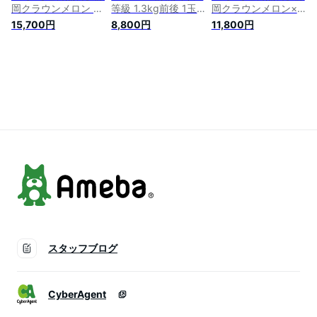
岡クラウンメロン 白
等級 1.3kg前後 1玉
岡クラウンメロン×
等級 1.3kg前後 3玉
ガラス温室栽培 静岡
国産うなぎ肝のたれ
15,700円
8,800円
11,800円
静岡県産ガラス温室
県産 (送料無料)(日時
煮プレミアムギフト
栽培
指定OK)
ボックスセット (ク
ラウンメロン山等級
1玉 (静岡県産) 国産
うなぎ肝のたれ煮
×3)
スタッフブログ
CyberAgent