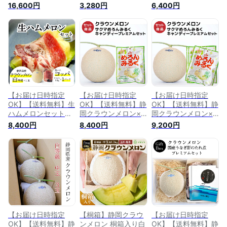
等級 1.3kg前後 2玉
ス ストレート180ml
サクマめろんみるく
16,600円
3,280円
6,400円
ガラス温室栽培 化粧
6本 果汁100％ 無添
キャンディーセット
箱入 静岡県産
加ジュース ガラス温
(クラウンメロン白等
室栽培 産地直送 静
級 1玉 (静岡県産) サ
岡県 三ケ日みかん
クマめろんみるくキ
静岡県産 みかん メ
ャンディー×1)
ロン専門店 贈答 お
祝い プレゼント メ
ロンショップマエシ
マ 贈り物 ギフト お
中元 敬老の日
【お届け日時指定
【お届け日時指定
【お届け日時指定
OK】【送料無料】生
OK】【送料無料】静
OK】【送料無料】静
ハムメロンセット
岡クラウンメロン×
岡クラウンメロン×
(クラウンメロン白等
サクマめろんみるく
サクマめろんみるく
8,400円
8,400円
9,200円
級 1玉 (静岡県産) 生
キャンディープレミ
キャンディープレミ
ハム(コッパ×1))ガラ
アムセット (クラウ
アムセット (クラウ
ス温室栽培
ンメロン山等級 1玉
ンメロン山等級 1玉
(静岡県産) サクマめ
(静岡県産) サクマめ
ろんみるくキャンデ
ろんみるくキャンデ
ィー×1)
ィー×3)
【お届け日時指定
【桐箱】静岡クラウ
【お届け日時指定
OK】【送料無料】静
ンメロン 桐箱入り白
OK】【送料無料】静