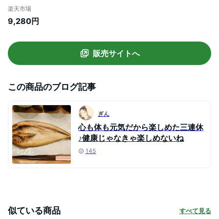
セット (クラウンメロン白等級 1玉 (静岡県
楽天市場
産) 陽だまりみかんジュース(180ml) 6本)
9,280円
ガラス温室栽培
販売サイトへ
この商品のブログ記事
ぎん
心も体も元気だから楽しめた三連休
♪健康じゃなきゃ楽しめないね
145
似ている商品
すべて見る