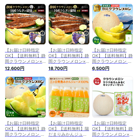
【お届け日時指定
【お届け日時指定
【お届け日時指定
OK】【送料無料】静
OK】【送料無料】静
OK】【送料無料】静
岡クラウンメロン×
岡クラウンメロン×
岡クラウンメロン 白
うなぎ蒲焼 (クラウ
うなぎ蒲焼 (クラウ
等級 1.4kg前後 1玉
12,600円
18,700円
6,500円
ンメロン白等級 1玉
ンメロン山等級 1玉
ガラス温室栽培 化粧
(静岡県産) うなぎ蒲
(静岡県産) うなぎ蒲
箱入り 静岡県産
焼 2本)ガラス温室栽
焼 4本)ガラス温室栽
培
培
【お届け日時指定
【お届け日時指定
【お届け日時指定
OK】【送料無料】静
OK】【送料無料】陽
OK】【送料無料】静
岡クラウンメロン 山
だまりみかんジュー
岡クラウンメロン×