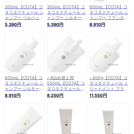
300mL【COTA】コ
300mL【COTA】コ
600mL【COTA】コ
タコタクチュール シ
タコタクチュール シ
タコタクチュール シ
ャンプー ベルベッ
ャンプー シルキー
ャンプー フランネ
ト 300mL＜クラッ
300mL＜クラッシー
ル 600mL＜クラッ
5,390円
5,390円
8,910円
シーブーケの香り＞
ブーケの香り＞＜保
シーブーケの香り＞
＜保湿＞＜補修＞＜
湿＞＜補修＞＜サロ
＜保湿＞＜補修＞＜
サロン専売品＞＜頭
ン専売品＞＜頭皮ケ
サロン専売品＞＜頭
皮ケア＞
ア＞
皮ケア＞
600mL【COTA】コ
♪ #詰め替え用
♪ 600g【COTA】コ
タコタクチュール シ
550mL【COTA】コ
タコタクチュール ト
ャンプー シルキー
タコタクチュール シ
リートメント フラン
600mL＜クラッシー
ャンプー シルキー
ネル 600g＜クラ
8,910円
8,250円
11,550円
ブーケの香り＞＜保
#詰め替え用 550mL
ッシーブーケの香り
湿＞＜補修＞＜サロ
＜クラッシーブーケ
＞＜リンス＞＜補修
ン専売品＞＜頭皮ケ
の香り＞＜保湿・補
＞＜サロン専売品＞
ア＞
修＞＜詰替え・詰替
＜コンディショナー
＞＜サロン専売品＞
＞
＜頭皮ケア＞