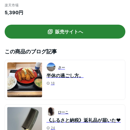
ーブーケの香り＞＜保湿＞＜補修＞＜サロ
楽天市場
ン専売品＞＜頭皮ケア＞
5,390円
販売サイトへ
この商品のブログ記事
さー
半休の過ごし方。
18
ひーこ
《ふるさと納税》返礼品が届いた♥️
24