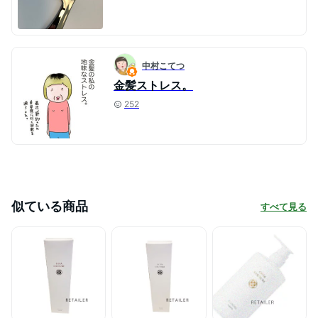
中村こてつ
金髪ストレス。
252
似ている商品
すべて見る